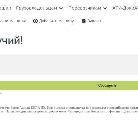
ашин
Грузовладельцам
Перевозчикам
АТИ-Доки
А
Ваши машины
Добавить машину
Заказы
учий!
Сообщение
й!
тягаче Foton Auman EST A H5. Белорусская журналистка побеседовала с российскими дально
'е. Наши сегодняшние герои запросто могли бы зарядить любовью к профессии подрастающее