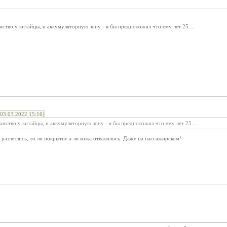
ство у китайцы, и аккумуляторную зону - я бы предположил что ему лет 25....
3.03.2022 15:16)
нство у китайцы, и аккумуляторную зону - я бы предположил что ему лет 25....
 разлезлись, то ли покрытие а-ля кожа отвалилось. Даже на пассажирском!