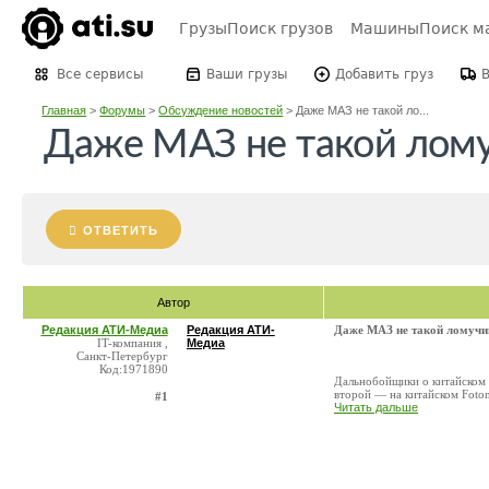
Грузы
Поиск грузов
Машины
Поиск м
Все сервисы
Ваши грузы
Добавить груз
Главная
>
Форумы
>
Обсуждение новостей
>
Даже МАЗ не такой ло...
Даже МАЗ не такой лом
ОТВЕТИТЬ
Автор
Редакция АТИ-Медиа
Редакция АТИ-
Даже МАЗ не такой ломучи
IT-компания ,
Медиа
Санкт-Петербург
Код:1971890
Дальнобойщики о китайском 
второй — на китайском Foton
#1
Читать дальше