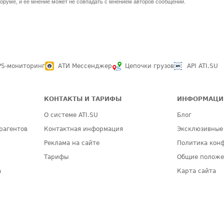
оруме, и ее мнение может не совпадать с мнением авторов сообщений.
PS-мониторинг
АТИ Мессенджер
Цепочки грузов
API ATI.SU
КОНТАКТЫ И ТАРИФЫ
ИНФОРМАЦИ
О системе ATI.SU
Блог
рагентов
Контактная информация
Эксклюзивные
Реклама на сайте
Политика кон
Тарифы
Общие полож
а
Карта сайта