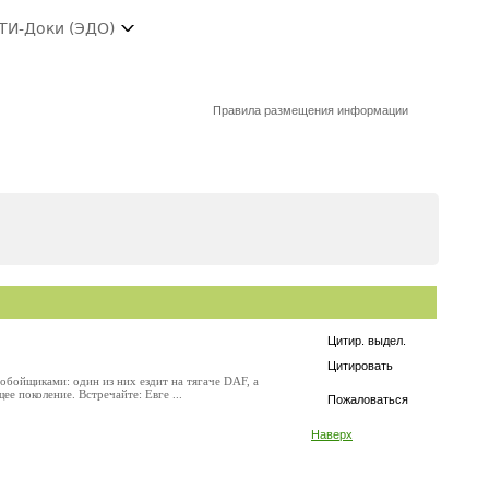
ТИ-Доки (ЭДО)
Правила размещения информации
Цитир. выдел.
Цитировать
бойщиками: один из них ездит на тягаче DAF, а
 поколение. Встречайте: Евге ...
Пожаловаться
Наверх