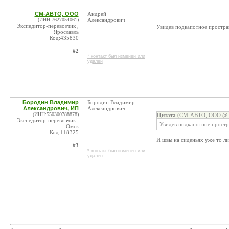
СМ-АВТО, ООО
Андрей
(ИНН:7627054061)
Александрович
Экспедитор-перевозчик ,
Увидев подкапотное простран
Ярославль
Код:435830
#2
* контакт был изменен или
удален
Бородин Владимир
Бородин Владимир
Александрович, ИП
Александрович
(ИНН:550300788878)
Цитата
(СМ-АВТО, ООО @ 0
Экспедитор-перевозчик ,
Увидев подкапотное простра
Омск
Код:118325
И швы на сиденьях уже то ли
#3
* контакт был изменен или
удален