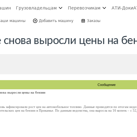
ашин
Грузовладельцам
Перевозчикам
АТИ-Доки
А
Ваши машины
Добавить машину
Заказы
 снова выросли цены на бе
Сообщение
нова выросли цены на бензин
овь зафиксировали рост цен на автомобильное топливо. Данные приводятся по итогам недел
ельских цен на бензин в Прикамье. По данным ведомства, она выросла на 16 копеек – с 52,5