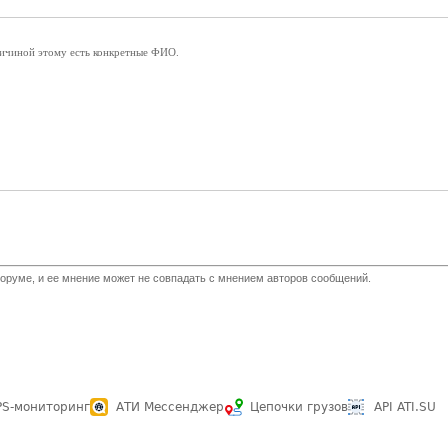
причиной этому есть конкретные ФИО.
оруме, и ее мнение может не совпадать с мнением авторов сообщений.
PS-мониторинг
АТИ Мессенджер
Цепочки грузов
API ATI.SU