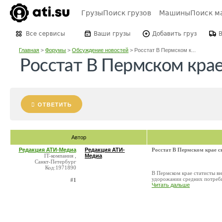
Грузы
Поиск грузов
Машины
Поиск м
Все сервисы
Ваши грузы
Добавить груз
Главная
>
Форумы
>
Обсуждение новостей
>
Росстат В Пермском к...
Росстат В Пермском крае
ОТВЕТИТЬ
Автор
Редакция АТИ-Медиа
Редакция АТИ-
Росстат В Пермском крае с
IT-компания ,
Медиа
Санкт-Петербург
Код:1971890
В Пермском крае статисты вн
удорожании средних потребит
#1
Читать дальше