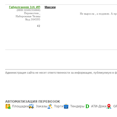
Габдулганеев З.Н. ИП
Максим
(ИНН:165002350868)
Перевозчик ,
Не выросла , а подняли. А 
Набережные Челны
Код:164595
#2
Администрация сайта не несет ответственности за информацию, публикуемую в ф
АВТОМАТИЗАЦИЯ ПЕРЕВОЗОК
Площадки
Заказы
Торги
Тендеры
АТИ-Доки
G