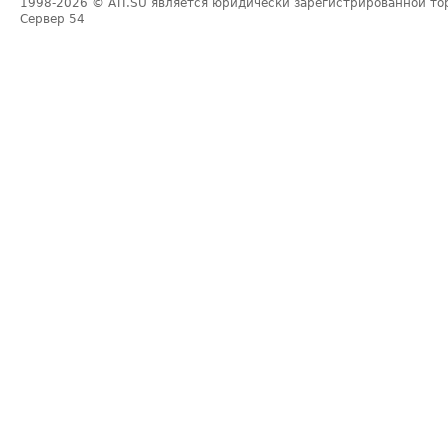
1998-2026
© ATI.SU является юридически зарегистрированной то
Сервер
54