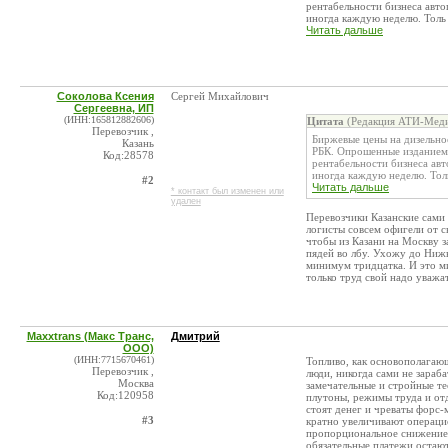
рентабельности бизнеса авто
иногда каждую неделю. Толь .
Читать дальше
Соколова Ксения
Сергей Михайлович
Сергеевна, ИП
(ИНН:165812882606)
Цитата
(Редакция АТИ-Меди
Перевозчик ,
Биржевые цены на дизельно
Казань
РБК. Опрошенные изданием
Код:28578
рентабельности бизнеса авт
иногда каждую неделю. Толь
#2
Читать дальше
* контакт был изменен или
удален
Перевозчики Казанские сами 
логисты совсем офигели от с
чтобы из Казани на Москву з
пядей во лбу. Ухожу до Нижн
минимум тридцатка. И это м
только труд свой надо уважа
Maxxtrans (Макс Транс,
Дмитрий
ООО)
(ИНН:7715670461)
Топливо, как основополагаю
Перевозчик ,
люди, никогда сами не зараб
Москва
замечательные и стройные те
Код:120958
плутоны, режимы труда и отд
стоят денег и чреваты форс
#3
кратно увеличивают операци
пропорциональное снижение 
обязательные платежи остают