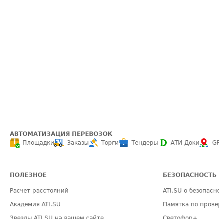
АВТОМАТИЗАЦИЯ ПЕРЕВОЗОК
Площадки
Заказы
Торги
Тендеры
АТИ-Доки
G
ПОЛЕЗНОЕ
БЕЗОПАСНОСТЬ
Расчет расстояний
ATI.SU о безопасн
Академия ATI.SU
Памятка по прове
Звезды ATI.SU на вашем сайте
Светофор+