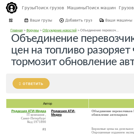
Грузы
Поиск грузов
Машины
Поиск машин
Грузо
Ваши грузы
Добавить груз
Ваши машины
Главная
>
Форумы
>
Обсуждение новостей
>
Объединение перевозч...
Объединение перевозчик
цен на топливо разоряет 
тормозит обновление ав
ОТВЕТИТЬ
Автор
Редакция АТИ-Медиа
Редакция АТИ-
Объединение перевозчиков К
IT-компания ,
Медиа
обновление автопарков
Санкт-Петербург
Код:1971890
Биржевые цены на дизельное 
#1
Опрошенные изданием экспе