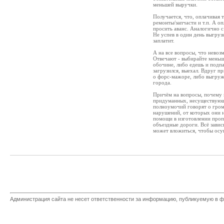
меньшей выручки.
Получается, что, оплачивая 
ремонты/запчасти и т.п. А о
просить аванс. Аналогично с
Не успев в один день выгрузи
заплатит.
А на все вопросы, что невоз
Отвечают - выбирайте меньшее
обочине, либо едешь и подп
загрузился, выехал. Вдруг п
о форс-мажоре, либо выгружа
города.
Причём на вопросы, почему 
придуманных, несуществующ
полноумочий говорят о гром
нарушений, от которых они 
помощи в изготовлении пропу
объездные дороги. Всё завис
может вложиться, чтобы ос
Администрация сайта не несет ответственности за информацию, публикуемую в ф