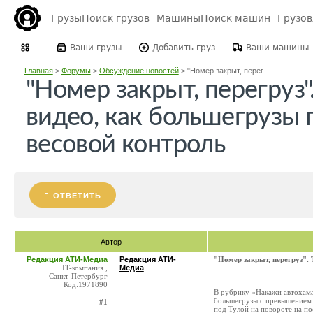
Грузы
Поиск грузов
Машины
Поиск машин
Грузо
Ваши грузы
Добавить груз
Ваши машины
Главная
>
Форумы
>
Обсуждение новостей
>
"Номер закрыт, перег...
"Номер закрыт, перегруз".
видео, как большегрузы
весовой контроль
ОТВЕТИТЬ
Автор
Редакция АТИ-Медиа
Редакция АТИ-
"Номер закрыт, перегруз".
IT-компания ,
Медиа
Санкт-Петербург
Код:1971890
В рубрику «Накажи автохама»
большегрузы с превышением 
#1
под Тулой на повороте на по