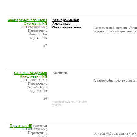
Хабибрахманова Юлия
Хабибрахманов
Олеговна, ИП
Александр
(ИНН:432700967206)
Файзрахманович
Черт, тульский пряник . Лучш
Перевозчик ,
дорогах и как сходит вместе 
Йошкар-Ола
Код:319516
#7
Сальков Владимир
Валентина
Николаевич, ИП
(ИНН:312807737312)
А самое обидное,что этот к
Перевозчик ,
Старый Оскол
Код:751810
#8
* контакт был изменен или
удален
Горин а.в. ИП
(удалена)
(ИНН:481102803755)
Перевозчик ,
Во тебя жаба задушила,что ч
Липецк