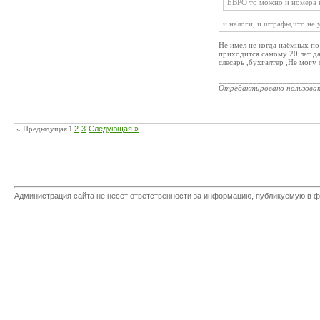
ЕВРО то можно и номера н
и налоги, и штрафы,что не 
Не имел не когда наёмных по
приходится самому 20 лет да
слесарь ,бухгалтер ,Не могу
_______________________
Отредактировано пользова
« Предыдущая
1
2
3
Следующая »
Администрация сайта не несет ответственности за информацию, публикуемую в ф