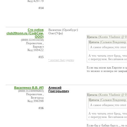
Код:429779
#14
Сто кубов
Валентин (Оренбург)
club20tonn.ru (СофСем,
Олег(Уфа)
ООО)
Цитата
(Kostin Vladimir @ 0
(ИНН:2224154258)
Цитата
(Сальков Владимир 
Перевозчик ,
Барнаул
А самое обидное,что этот
Код:169422
А что читать этот бред, чт
#15
с перегрузом. Без штанов о
* контакт был удален
Если мы жили как Европе и ц
то можно и номера не закрыв
Василенко В.В. ИП
Алексей
(ИНН:312309096803)
Григорьевич
Перевозчик ,
Цитата
(Kostin Vladimir @ 0
Белгород
Цитата
(Сальков Владимир 
Код:396398
А самое обидное,что этот
#16
А что читать этот бред, чт
с перегрузом. Без штанов о
Если-бы у бабки был х.., то