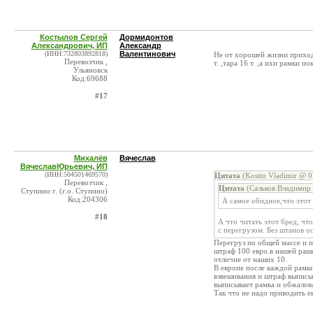
Костылов Сергей
Дормидонтов
Александрович, ИП
Александр
(ИНН:732803892818)
Валентинович
Не от хорошей жизни приходи
Перевозчик ,
т. ,тара 16 т. ,а ихи рамки 
Ульяновск
Код:69688
#17
Михалёв
Вячеслав
ВячеславЮрьевич, ИП
(ИНН:504501469570)
Цитата
(Kostin Vladimir @ 0
Перевозчик ,
Цитата
(Сальков Владимир 
Ступино г. (г.о. Ступино)
Код:204306
А самое обидное,что этот
#18
А что читать этот бред, чт
с перегрузом. Без штанов о
Перегруз по общей массе и п
штраф 100 евро.в нашей раше
отличие от наших 10.
В европе после каждой рамки
взвешивания и штраф выписы
выписывает рамка и обжал
Так что не надо приводить е