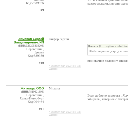
что все платят двойной налог
Код:2589966
разворовывают.или они уходя
#9
Зимаков Сергей
анифер сергей
Владимирович, ИП
(ИНН:323205303203)
Цитата
(Сто кубов club20to
Перевозчик ,
Жаба задавила ,народ поше
Брянск
Код:589950
при сталине половину сидели
#10
* контакт был изменен или
удален
Житница, ООО
Михаил
(ИНН:7810621898)
Перевозчик ,
Всем доброго здоровья . Я д
Санкт-Петербург
забирать , наверное с Ростр
Код:904464
#11
* контакт был изменен или
удален