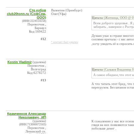
Сто кубов
Валентин (Оренбург)
club20tonn.ru (СофСем,
Олег(Уфа)
ООО)
Цитата
(Житница, ООО @ 07
(ИНН:2224154258)
Всем доброго здоровья . Я 
Перевозчик ,
забирать , наверное с Рост
Барнаул
Код:169422
Думаю унас в стране многог
#12
соплями кричала:- с вас авт
* контакт был удален
,хочу увидеть её и спросить 
Kostin Vladimir
(удалена)
Перевозчик ,
Волгоград
Цитата
(Сальков Владимир Н
Код:6278272
А самое обидное,что этот 
#13
А что читать этот бред, что
перегрузом. Без штанов оста
Крамченков Александр
Николаевич , ИП
(удалена)
К сожалению у нас все основ
(ИНН:713000072503)
глядя на них появляются так
Перевозчик ,
побольше денег .
Ленинский сп.