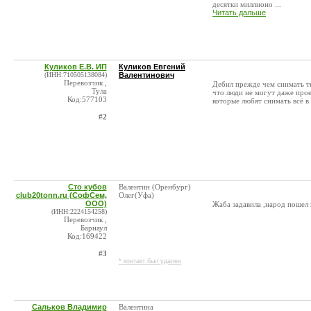
десятки миллионо ...
Читать дальше
Куликов Е.В. ИП
Куликов Евгений
(ИНН:710505138084)
Валентинович
Перевозчик ,
Дебил прежде чем снимать ты
Тула
что люди не могут даже прое
Код:577103
которые любят снимать всё в 
#2
Сто кубов
Валентин (Оренбург)
club20tonn.ru (СофСем,
Олег(Уфа)
ООО)
Жаба задавила ,народ пошел
(ИНН:2224154258)
Перевозчик ,
Барнаул
Код:169422
#3
* контакт был удален
Сальков Владимир
Валентина