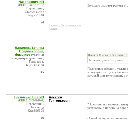
Николаевич, ИП
(ИНН:312807737312)
Большегрузы этот ремонт оп
Перевозчик ,
Старый Оскол
Код:751810
#4
* контакт был изменен или
удален
Вавилова Татьяна
Владимировна,
физ.лицо
(удалена)
Цитата
(Сальков Владимир Н
Экспедитор-перевозчик ,
Большегрузы этот ремонт о
Грязовец г.
Код:7153578
Полностью согласен, только 
#5
возмущаются. Лучше бы возм
который они тоже платят, а 
Василенко В.В. ИП
Алексей
(ИНН:312309096803)
Григорьевич
Перевозчик ,
"На установку весового конт
Белгород
установку, а просто на дорог
Код:396398
_______________________
#6
Отредактировано пользова