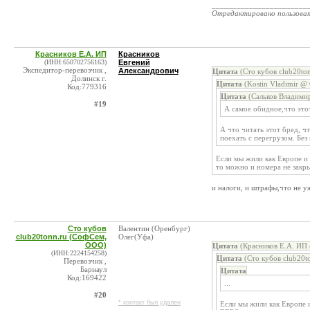
_______________________
Отредактировано пользова
Красников Е.А. ИП
Красников
(ИНН:650702756163)
Евгений
Экспедитор-перевозчик ,
Александрович
Цитата
(Сто кубов club20to
Долинск г.
Цитата
(Kostin Vladimir @ 
Код:779316
Цитата
(Сальков Владимир
#19
А самое обидное,что это
А что читать этот бред, 
поехать с перегрузом. Без
Если мы жили как Европе и
то можно и номера не закры
и налоги, и штрафы,что не у
Сто кубов
Валентин (Оренбург)
club20tonn.ru (СофСем,
Олег(Уфа)
ООО)
Цитата
(Красников Е.А. ИП 
(ИНН:2224154258)
Цитата
(Сто кубов club20t
Перевозчик ,
Барнаул
Цитата
Код:169422
...
#20
* контакт был удален
Если мы жили как Европе и