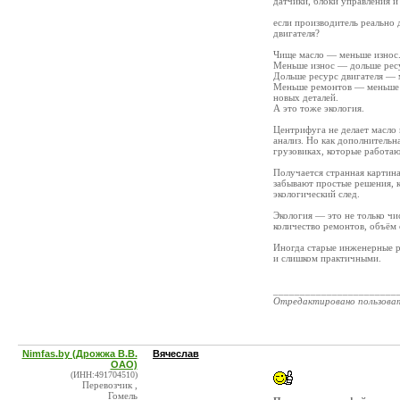
датчики, блоки управления и
если производитель реально 
двигателя?
Чище масло — меньше износ
Меньше износ — дольше ресу
Дольше ресурс двигателя — 
Меньше ремонтов — меньше м
новых деталей.
А это тоже экология.
Центрифуга не делает масло 
анализ. Но как дополнительн
грузовиках, которые работаю
Получается странная картина
забывают простые решения, к
экологический след.
Экология — это не только чи
количество ремонтов, объём 
Иногда старые инженерные р
и слишком практичными.
_______________________
Отредактировано пользова
Nimfas.by (Дрожжа В.В.
Вячеслав
ОАО)
(ИНН:491704510)
Перевозчик ,
Гомель