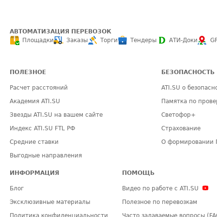
АВТОМАТИЗАЦИЯ ПЕРЕВОЗОК
Площадки
Заказы
Торги
Тендеры
АТИ-Доки
G
ПОЛЕЗНОЕ
БЕЗОПАСНОСТЬ
Расчет расстояний
ATI.SU о безопасн
Академия ATI.SU
Памятка по прове
Звезды ATI.SU на вашем сайте
Светофор+
Индекс ATI.SU FTL РФ
Страхование
Средние ставки
О формировании 
Выгодные направления
ИНФОРМАЦИЯ
ПОМОЩЬ
Блог
Видео по работе с ATI.SU
Эксклюзивные материалы
Полезное по перевозкам
Политика конфиденциальности
Часто задаваемые вопросы (FA