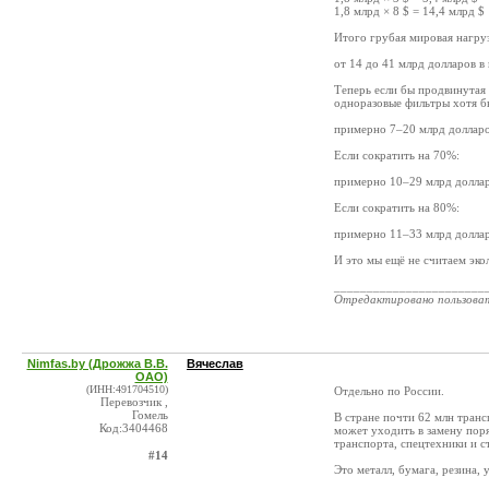
1,8 млрд × 8 $ = 14,4 млрд $
Итого грубая мировая нагруз
от 14 до 41 млрд долларов 
Теперь если бы продвинутая
одноразовые фильтры хотя б
примерно 7–20 млрд долларо
Если сократить на 70%:
примерно 10–29 млрд доллар
Если сократить на 80%:
примерно 11–33 млрд доллар
И это мы ещё не считаем эко
_______________________
Отредактировано пользова
Nimfas.by (Дрожжа В.В.
Вячеслав
ОАО)
(ИНН:491704510)
Отдельно по России.
Перевозчик ,
Гомель
В стране почти 62 млн транс
Код:3404468
может уходить в замену пор
транспорта, спецтехники и с
#14
Это металл, бумага, резина, 