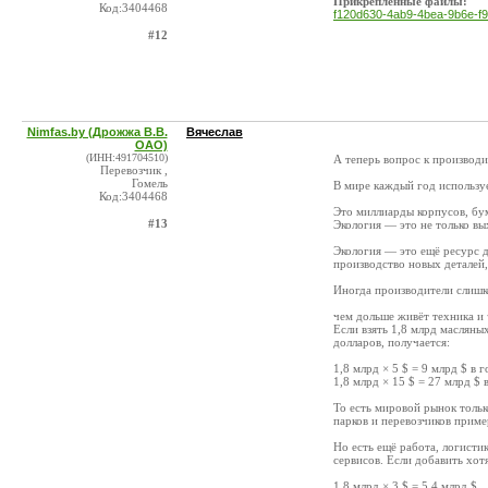
Прикрепленные файлы:
Код:3404468
f120d630-4ab9-4bea-9b6e-f
#12
Nimfas.by (Дрожжа В.В.
Вячеслав
ОАО)
(ИНН:491704510)
А теперь вопрос к производи
Перевозчик ,
Гомель
В мире каждый год использу
Код:3404468
Это миллиарды корпусов, бум
#13
Экология — это не только вы
Экология — это ещё ресурс д
производство новых деталей,
Иногда производители слишк
чем дольше живёт техника и 
Если взять 1,8 млрд масляны
долларов, получается:
1,8 млрд × 5 $ = 9 млрд $ в г
1,8 млрд × 15 $ = 27 млрд $ 
То есть мировой рынок тольк
парков и перевозчиков приме
Но есть ещё работа, логистик
сервисов. Если добавить хот
1,8 млрд × 3 $ = 5,4 млрд $