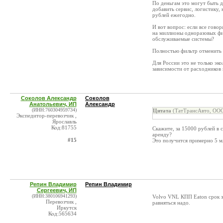
По деньгам это могут быть д
добавить сервис, логистику
рублей ежегодно.
И вот вопрос: если все гово
на миллионы одноразовых фи
обслуживаемые системы?
Полностью фильтр отменить 
Для России это не только эк
зависимости от расходников 
Соколов Александр
Соколов
Анатольевич, ИП
Александр
(ИНН:760304959734)
Цитата
(ТатТрансАвто, ООО
Экспедитор-перевозчик ,
Ярославль
Код:81755
Скажите, за 15000 рублей в 
аренду?
#15
Это получится примерно 5 м
Репин Владимир
Репин Владимир
Сергеевич, ИП
(ИНН:380106941293)
Volvo VNL КПП Eaton срок за
Перевозчик ,
равняться надо.
Иркутск
Код:565634