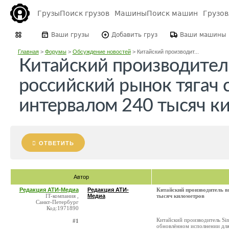
Грузы
Поиск грузов
Машины
Поиск машин
Грузо
Ваши грузы
Добавить груз
Ваши машины
Главная
>
Форумы
>
Обсуждение новостей
>
Китайский производит...
Китайский производител
российский рынок тягач
интервалом 240 тысяч к
ОТВЕТИТЬ
Автор
Редакция АТИ-Медиа
Редакция АТИ-
Китайский производитель в
IT-компания ,
Медиа
тысяч километров
Санкт-Петербург
Код:1971890
Китайский производитель Sin
#1
обновлённом исполнении для 