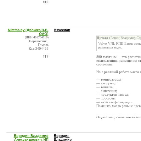
#16
Nimfas.by (Дрожжа В.В.
Вячеслав
ОАО)
(ИНН:491704510)
Цитата
(Репин Владимир Сер
Перевозчик ,
Volvo VNL КПП Eaton срок з
Гомель
равняться надо.
Код:3404468
#17
800 тысяч км — это расчётн
эксплуатации, применении с
состояния.
Но в реальной работе масло с
— температуры;
— нагрузки;
— топлива;
— окисления;
— продуктов износа;
— простоев;
— качества фильтрации.
Поменять масло раньше част
_______________________
Отредактировано пользова
Бородин Владимир
Бородин
Александрович, ИП
Владимир