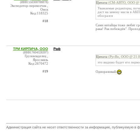
(ИНН:550300788878)
Цитата
(СМ-АВТО, ООО @ 2
Экспедитор-перевозчик ,
Уважаемые редакторы, поче
Омск
даст на замену масла в АКП
Код:118325
обосрался
#18
Сами китайцы тоже любят гр
рака! Рак побеждён". Проход
ТРИ КИРПИЧА, ООО
Раф
(ИНН:7604328397)
Грузовладелец ,
Цитата
(РусВо, ООО @ 21.0
Ярославль
это видимо будет его перво
Код:2670472
#19
Одноразовый
Администрация сайта не несет ответственности за информацию, публикуемую в ф