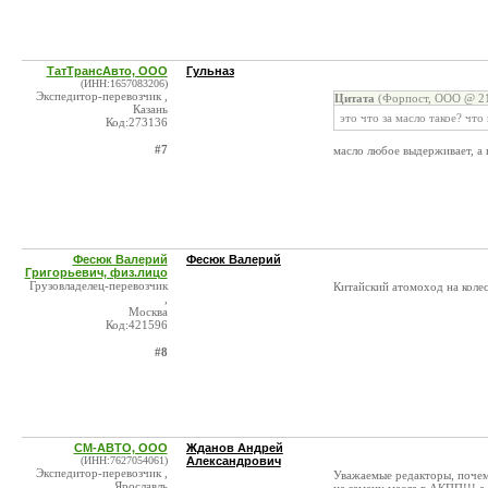
ТатТрансАвто, ООО
Гульназ
(ИНН:1657083206)
Экспедитор-перевозчик ,
Цитата
(Форпост, ООО @ 21
Казань
это что за масло такое? что
Код:273136
#7
масло любое выдерживает, а 
Фесюк Валерий
Фесюк Валерий
Григорьевич, физ.лицо
Грузовладелец-перевозчик
Китайский атомоход на колеса
,
Москва
Код:421596
#8
СМ-АВТО, ООО
Жданов Андрей
(ИНН:7627054061)
Александрович
Экспедитор-перевозчик ,
Уважаемые редакторы, почему
Ярославль