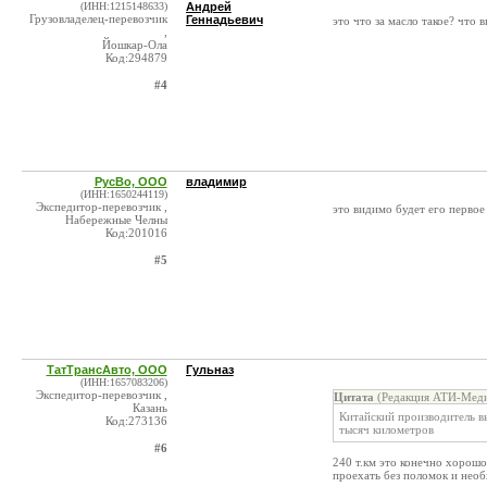
(ИНН:1215148633)
Андрей
Грузовладелец-перевозчик
Геннадьевич
это что за масло такое? что 
,
Йошкар-Ола
Код:294879
#4
РусВо, ООО
владимир
(ИНН:1650244119)
Экспедитор-перевозчик ,
это видимо будет его первое
Набережные Челны
Код:201016
#5
ТатТрансАвто, ООО
Гульназ
(ИНН:1657083206)
Экспедитор-перевозчик ,
Цитата
(Редакция АТИ-Меди
Казань
Китайский производитель в
Код:273136
тысяч километров
#6
240 т.км это конечно хорошо
проехать без поломок и необ