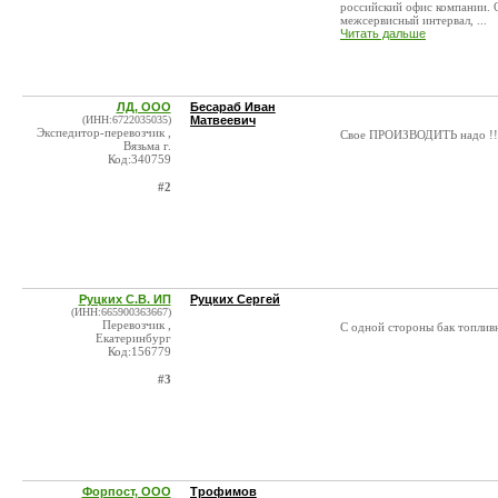
российский офис компании. 
межсервисный интервал, ...
Читать дальше
ЛД, ООО
Бесараб Иван
(ИНН:6722035035)
Матвеевич
Экспедитор-перевозчик ,
Свое ПРОИЗВОДИТЬ надо !!
Вязьма г.
Код:340759
#2
Руцких С.В. ИП
Руцких Сергей
(ИНН:665900363667)
Перевозчик ,
С одной стороны бак топлив
Екатеринбург
Код:156779
#3
Форпост, ООО
Трофимов