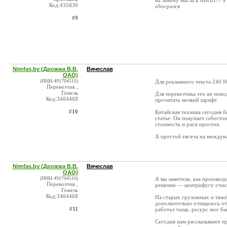
на замену масла в АКПП!!! а
Код:435830
обосрался
#9
Nimfas.by (Дрожжа В.В.
Вячеслав
ОАО)
(ИНН:491704510)
Для рекламного текста 240 0
Перевозчик ,
Гомель
Для перевозчика это не пово
Код:3404468
прочитать мелкий шрифт.
#10
Китайская техника сегодня б
статье. Он покупает себесто
стоимость и риск простоя.
А простой тягача на междун
Nimfas.by (Дрожжа В.В.
Вячеслав
ОАО)
(ИНН:491704510)
А вы заметили, как производ
Перевозчик ,
решение — центрифугу очис
Гомель
Код:3404468
На старых грузовиках и тяж
дополнительно очищалось от 
#11
работал чище, ресурс мог бы
Сегодня нам рассказывают п