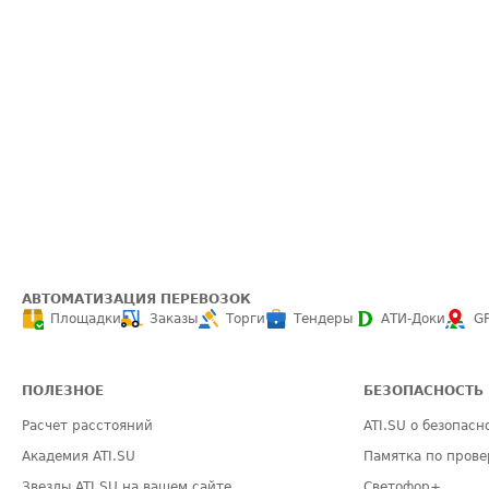
АВТОМАТИЗАЦИЯ ПЕРЕВОЗОК
Площадки
Заказы
Торги
Тендеры
АТИ-Доки
G
ПОЛЕЗНОЕ
БЕЗОПАСНОСТЬ
Расчет расстояний
ATI.SU о безопасн
Академия ATI.SU
Памятка по прове
Звезды ATI.SU на вашем сайте
Светофор+