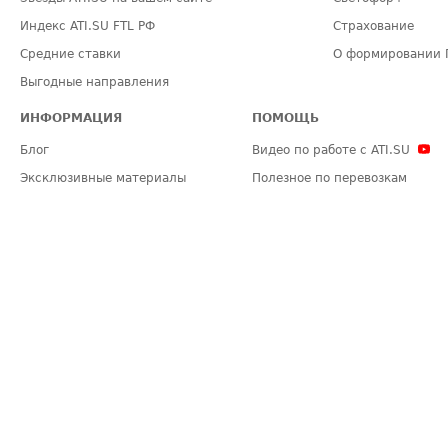
Индекс ATI.SU FTL РФ
Страхование
Средние ставки
О формировании 
Выгодные направления
ИНФОРМАЦИЯ
ПОМОЩЬ
Блог
Видео по работе с ATI.SU
Эксклюзивные материалы
Полезное по перевозкам
Политика конфиденциальности
Часто задаваемые вопросы (FA
Общие положения
Техническая информация
Карта сайта
ЗАДАТЬ ВОПРОС