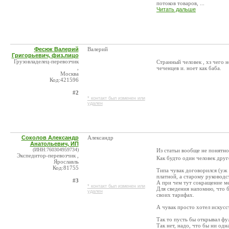
потоков товаров, ...
Читать дальше
Фесюк Валерий
Валерий
Григорьевич, физ.лицо
Грузовладелец-перевозчик
Странный человек , хз чего не
,
чеченцев и. ноет как баба.
Москва
Код:421596
#2
* контакт был изменен или
удален
Соколов Александр
Александр
Анатольевич, ИП
(ИНН:760304959734)
Из статьи вообще не понятно
Экспедитор-перевозчик ,
Как будто один человек друг
Ярославль
Код:81755
Типа чувак договорился (уж 
платной, а старому руководст
#3
А при чем тут сокращение ме
* контакт был изменен или
Для сведения напомню, что б
удален
своих тарифах.
А чувак просто хотел искусс
Так то пусть бы открывал фу
Так нет, надо, что бы ни од