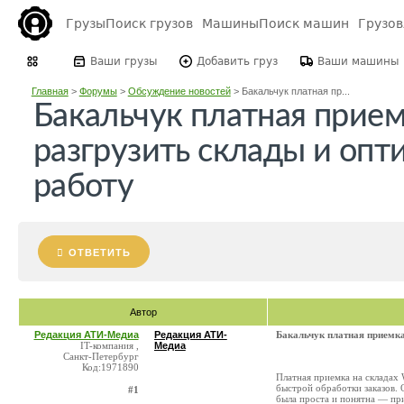
Грузы
Поиск грузов
Машины
Поиск машин
Грузо
Ваши грузы
Добавить груз
Ваши машины
Главная
>
Форумы
>
Обсуждение новостей
>
Бакальчук платная пр...
Бакальчук платная прие
разгрузить склады и опт
работу
ОТВЕТИТЬ
Автор
Редакция АТИ-Медиа
Редакция АТИ-
Бакальчук платная приемка
IT-компания ,
Медиа
Санкт-Петербург
Код:1971890
Платная приемка на складах 
быстрой обработки заказов. 
#1
была проста и понятна — пр