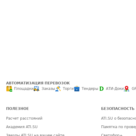
АВТОМАТИЗАЦИЯ ПЕРЕВОЗОК
Площадки
Заказы
Торги
Тендеры
АТИ-Доки
G
ПОЛЕЗНОЕ
БЕЗОПАСНОСТЬ
Расчет расстояний
ATI.SU о безопасн
Академия ATI.SU
Памятка по прове
Звезды ATI.SU на вашем сайте
Светофор+