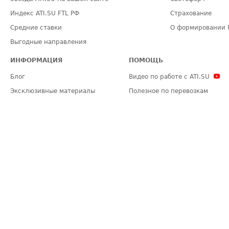
Индекс ATI.SU FTL РФ
Страхование
Средние ставки
О формировании 
Выгодные направления
ИНФОРМАЦИЯ
ПОМОЩЬ
Блог
Видео по работе с ATI.SU
Эксклюзивные материалы
Полезное по перевозкам
Политика конфиденциальности
Часто задаваемые вопросы (FA
Общие положения
Техническая информация
Карта сайта
ЗАДАТЬ ВОПРОС