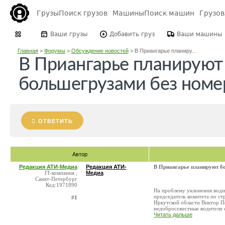
Грузы
Поиск грузов
Машины
Поиск машин
Грузо
Ваши грузы
Добавить груз
Ваши машины
Главная
>
Форумы
>
Обсуждение новостей
>
В Приангарье планиру...
В Приангарье планируют 
большегрузами без номе
ОТВЕТИТЬ
Автор
Редакция АТИ-Медиа
Редакция АТИ-
В Приангарье планируют бо
IT-компания ,
Медиа
Санкт-Петербург
Код:1971890
На проблему уклонения водит
председатель комитета по с
#1
Иркутской области Виктор 
недобросовестные водители с
Читать дальше