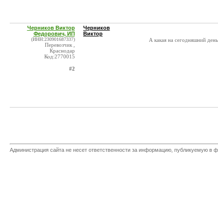
Черников Виктор
Черников
Федорович, ИП
Виктор
(ИНН:230901687337)
А какая на сегодняшний день
Перевозчик ,
Краснодар
Код:2770015
#2
Администрация сайта не несет ответственности за информацию, публикуемую в ф