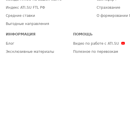
Индекс ATI.SU FTL РФ
Страхование
Средние ставки
О формировании 
Выгодные направления
ИНФОРМАЦИЯ
ПОМОЩЬ
Блог
Видео по работе с ATI.SU
Эксклюзивные материалы
Полезное по перевозкам
Политика конфиденциальности
Часто задаваемые вопросы (FA
Общие положения
Техническая информация
Карта сайта
ЗАДАТЬ ВОПРОС