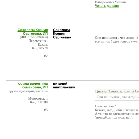
Набережных Челнов, ...
Читать дальше
Соколова Ксения
Соколова
Сергеевна, ИП
Ксения
(ИНН:165812882606)
Сергеевна
Они понимают , что люди не 
Перевозчик ,
всегда так будет теперь уже.
Казань
Код:28578
#2
юрина валентина
виталий
семеновна, ИП
анатольевич
Грузовладелец-перевозчик
Цитата
(Соколова Ксения Се
,
Они понимают , что люди не
Морозовск г.
Код:590100
Они- это кто?
#3
Кстати, люди, обвиняющие в
А то что представители комп
"попадёшь под молотки".