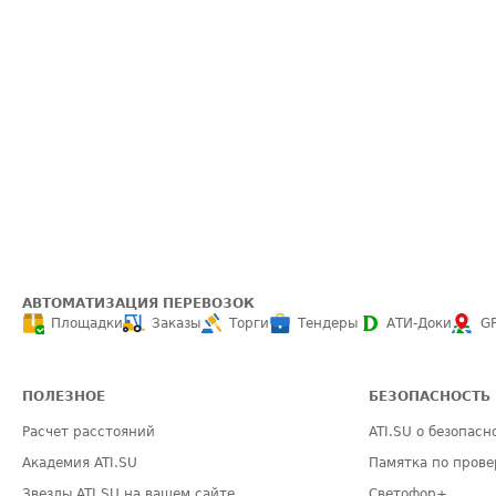
АВТОМАТИЗАЦИЯ ПЕРЕВОЗОК
Площадки
Заказы
Торги
Тендеры
АТИ-Доки
G
ПОЛЕЗНОЕ
БЕЗОПАСНОСТЬ
Расчет расстояний
ATI.SU о безопасн
Академия ATI.SU
Памятка по прове
Звезды ATI.SU на вашем сайте
Светофор+