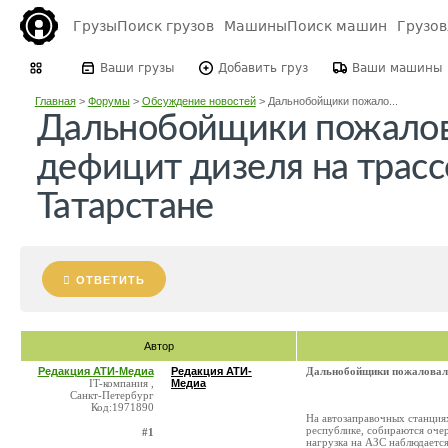
Грузы
Поиск грузов
Машины
Поиск машин
Грузо
Ваши грузы
Добавить груз
Ваши машины
Главная
>
Форумы
>
Обсуждение новостей
>
Дальнобойщики пожало...
Дальнобойщики пожалов
дефицит дизеля на трасс
Татарстане
ОТВЕТИТЬ
Автор
Редакция АТИ-Медиа
Редакция АТИ-
Дальнобойщики пожаловалис
IT-компания ,
Медиа
Санкт-Петербург
Код:1971890
На автозаправочных станция
республике, собираются очер
#1
нагрузка на АЗС наблюдается