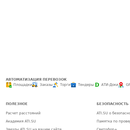
АВТОМАТИЗАЦИЯ ПЕРЕВОЗОК
Площадки
Заказы
Торги
Тендеры
АТИ-Доки
G
ПОЛЕЗНОЕ
БЕЗОПАСНОСТЬ
Расчет расстояний
ATI.SU о безопасн
Академия ATI.SU
Памятка по прове
Звезды ATI.SU на вашем сайте
Светофор+