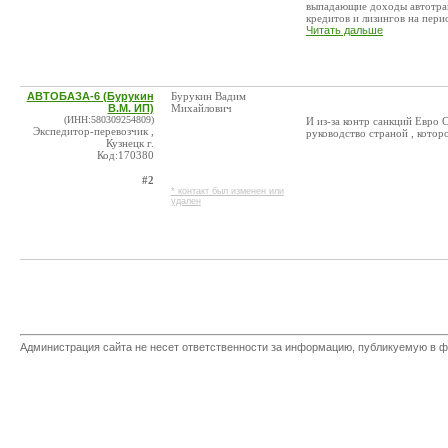
выпадающие доходы автотра
кредитов и лизингов на перио
Читать дальше
АВТОБАЗА-6 (Бурукин
Бурукин Вадим
В.М. ИП)
Михайлович
(ИНН:580309254809)
И из-за контр санкций Евро 
Экспедитор-перевозчик ,
руководство страной , кото
Кузнецк г.
Код:170380
#2
* контакт был изменен или
удален
Администрация сайта не несет ответственности за информацию, публикуемую в ф