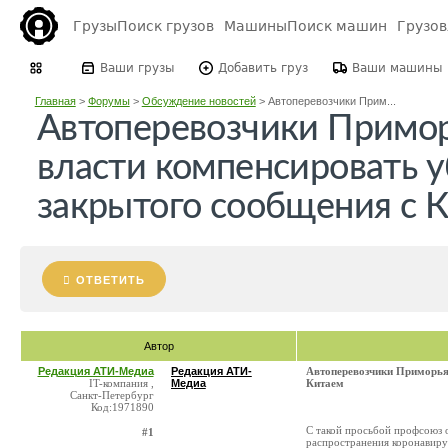
Грузы
Поиск грузов
Машины
Поиск машин
Грузо
Ваши грузы
Добавить груз
Ваши машины
Главная
>
Форумы
>
Обсуждение новостей
>
Автоперевозчики Прим...
Автоперевозчики Примор
власти компенсировать у
закрытого сообщения с 
ОТВЕТИТЬ
Автор
Редакция АТИ-Медиа
Редакция АТИ-
Автоперевозчики Приморья 
IT-компания ,
Медиа
Китаем
Санкт-Петербург
Код:1971890
С такой просьбой профсоюз о
#1
распространения коронавиру