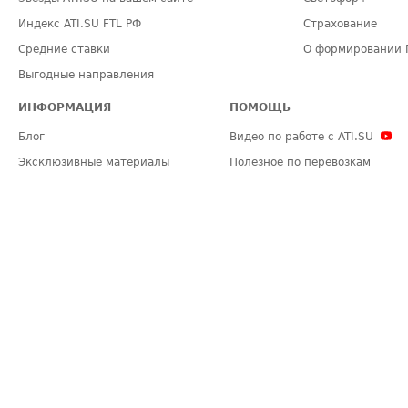
Индекс ATI.SU FTL РФ
Страхование
Средние ставки
О формировании 
Выгодные направления
ИНФОРМАЦИЯ
ПОМОЩЬ
Блог
Видео по работе с ATI.SU
Эксклюзивные материалы
Полезное по перевозкам
Политика конфиденциальности
Часто задаваемые вопросы (FA
Общие положения
Техническая информация
Карта сайта
ЗАДАТЬ ВОПРОС