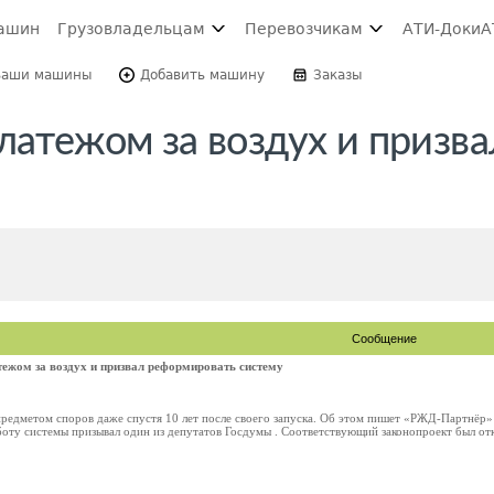
ашин
Грузовладельцам
Перевозчикам
АТИ-Доки
А
Ваши машины
Добавить машину
Заказы
латежом за воздух и призва
Сообщение
тежом за воздух и призвал реформировать систему
предметом споров даже спустя 10 лет после своего запуска. Об этом пишет «РЖД-Партнёр» 
оту системы призывал один из депутатов Госдумы . Соответствующий законопроект был откл