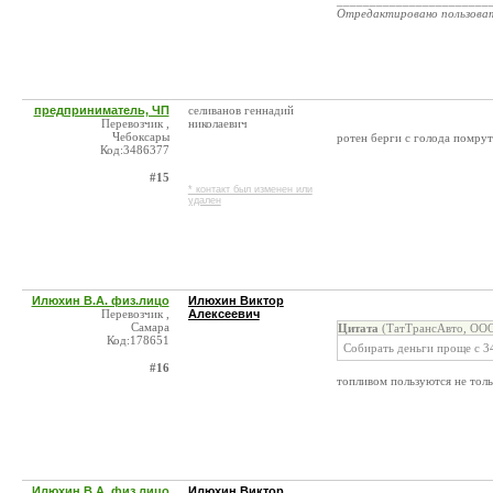
_______________________
Отредактировано пользова
предприниматель, ЧП
селиванов геннадий
Перевозчик ,
николаевич
Чебоксары
ротен берги с голода помрут
Код:3486377
#15
* контакт был изменен или
удален
Илюхин В.А. физ.лицо
Илюхин Виктор
Перевозчик ,
Алексеевич
Самара
Цитата
(ТатТрансАвто, ООО
Код:178651
Собирать деньги проще с 
#16
топливом пользуются не толь
Илюхин В.А. физ.лицо
Илюхин Виктор