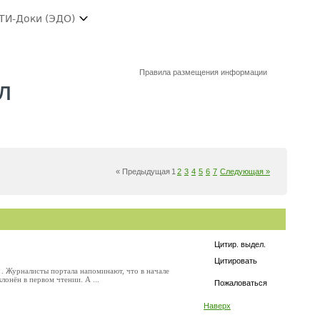
ТИ-Доки (ЭДО)
Правила размещения информации
л
« Предыдущая
1
2
3
4
5
6
7
Следующая »
Цитир. выдел.
Цитировать
. Журналисты портала напоминают, что в начале
онён в первом чтении. А ...
Пожаловаться
Наверх