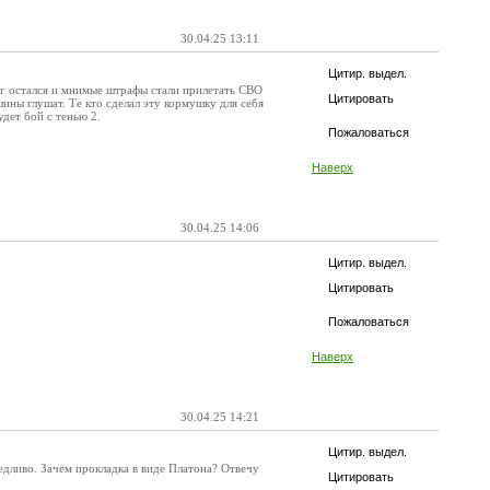
30.04.25 13:11
Цитир. выдел.
г остался и мнимые штрафы стали прилетать СВО
Цитировать
ины глушат. Те кто сделал эту кормушку для себя
удет бой с тенью 2.
Пожаловаться
Наверх
30.04.25 14:06
Цитир. выдел.
Цитировать
Пожаловаться
Наверх
30.04.25 14:21
Цитир. выдел.
ведливо. Зачем прокладка в виде Платона? Отвечу
Цитировать