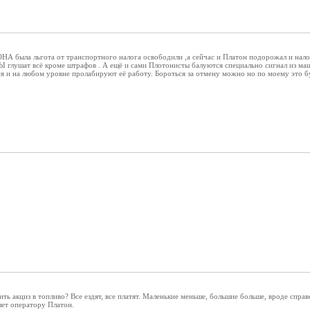
 была льгота от транспортного налога освободили ,а сейчас и Платон подорожал и нало
Ы глушат всё кроме штрафов . А ещё и сами Плотонисты балуются специально сигнал из маш
утся и на любом уровне пролабируют её работу. Бороться за отмену можно но по моему это б
ить акциз в топливо? Все ездят, все платят. Маленькие меньше, большие больше, вроде спра
 лет оператору Платон.