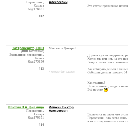
Перевозчик ,
Алексеевич
Самара
Эта статье правильное назван
Код:178651
#12
ТатТрансАвто, ООО
Максимов Дмитрий
(ИНН:1657083206)
Экспедитор-перевозчик ,
Дороги нужно содержать, р
Казань
Хотим мы или нет, на это ну
Код:273136
Вопрос только как с меньшим
#13
Как собирать деньги с меньш
* контакт был удален
Собирать деньги проще с 34
Как тратить?
Ничего нового, создать нез
Всё просто
Илюхин В.А. физ.лицо
Илюхин Виктор
Перевозчик ,
Алексеевич
Самара
Экономист не знает что стои
Код:178651
Перевозчик - это всего лишь
а то что перевозчики сами п
#14