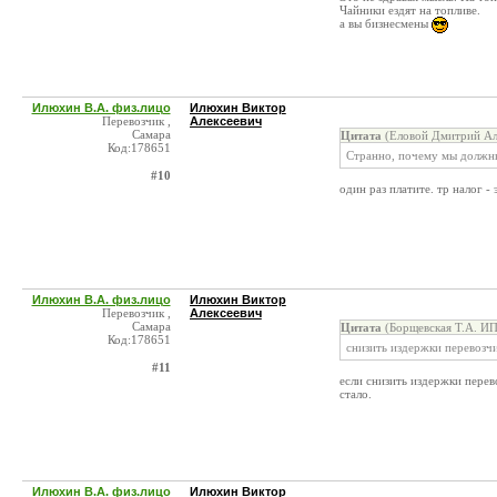
Чайники ездят на топливе.
а вы бизнесмены
Илюхин В.А. физ.лицо
Илюхин Виктор
Перевозчик ,
Алексеевич
Самара
Цитата
(Еловой Дмитрий Ал
Код:178651
Странно, почему мы должны
#10
один раз платите. тр налог 
Илюхин В.А. физ.лицо
Илюхин Виктор
Перевозчик ,
Алексеевич
Самара
Цитата
(Борщевская Т.А. ИП
Код:178651
снизить издержки перевозч
#11
если снизить издержки перев
стало.
Илюхин В.А. физ.лицо
Илюхин Виктор