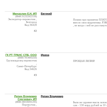
Миндолин Е.Н. ИП
Евгений
(ИНН:312322622156)
Экспедитор-перевозчик ,
Помню при принятии ПЛАТОНА
Белгород
внесло свои коррективы .РЭБ
Код:36428
, не когда с ней не расстан
#2
ГК РТ-ТРАНС СПБ, ООО
Ирина
(ИНН:7814843250)
Грузовладелец-перевозчик
ПРОЩАЯ ЛИЛИЯ!
,
Санкт-Петербург
Код:34626
#3
Репин Владимир
Репин Владимир
Сергеевич, ИП
(ИНН:380106941293)
Была же здравая мысль залож
Перевозчик ,
сам - 130 млрд рублей за 10