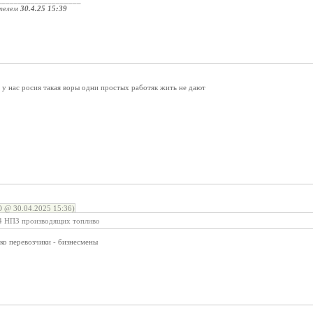
____________________
телем
30.4.25 15:39
 у нас росия такая воры одни простых работяк жить не дают
 @ 30.04.2025 15:36)
34 НПЗ производящих топливо
ко перевозчики - бизнесмены