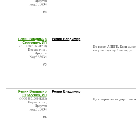
Иркутск
Код:565634
#4
Репин Владимир
Репин Владимир
Сергеевич, ИП
(ИНН:380106941293)
По весам АПВГК. Если вы реа
Перевозчик ,
несуществующий перегруз.
Иркутск
Код:565634
#5
Репин Владимир
Репин Владимир
Сергеевич, ИП
(ИНН:380106941293)
Ну а нормальных дорог мы ни
Перевозчик ,
Иркутск
Код:565634
#6