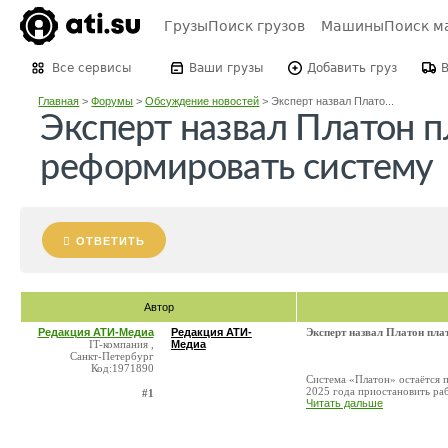
Грузы
Поиск грузов
Машины
Поиск м
Все сервисы
Ваши грузы
Добавить груз
Главная
>
Форумы
>
Обсуждение новостей
>
Эксперт назвал Плато...
Эксперт назвал Платон п
реформировать систему
ОТВЕТИТЬ
Автор
Редакция АТИ-Медиа
Редакция АТИ-
Эксперт назвал Платон пла
IT-компания ,
Медиа
Санкт-Петербург
Код:1971890
Система «Платон» остаётся 
2025 года приостановить раб
#1
Читать дальше