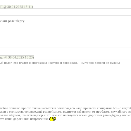
П @ 30.04.2025 15:41)
ут
лежит ротенбергу.
цо @ 30.04.2025 15:23)
ый налог. его платят и снегоходы и катера и пароходы. - им точно дороги не нужны
юбое топливо просто так не нальётся в бензобак,его надо привести с заправки АЗС,с нефтеба
ен в стоимость топливо,ещё раз,пойми,мы водители избавимся от проблемы случайного 
 все забудем,что есть надзор и что все,кто пользуется всеми дорогами равны,будь у вас м
ете наши дороги или направления.