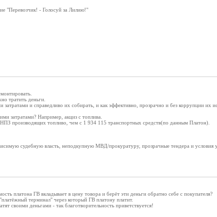
ие "Перевозчик! - Голосуй за Лилию!"
емонтировать.
жно тратить деньги.
и затратами и справедливо их собирать, и как эффективно, прозрачно и без коррупции их и
ими затратами? Например, акциз с топлива.
 НПЗ производящих топливо, чем с 1 934 115 транспортных средств(по данным Платон).
ависимую судебную власть, неподкупную МВД/прокуратуру, прозрачные тендера и условия у
мость платона ГВ вкладывает в цену товора и берёт эти деньги обратно себе с покупателя?
 "платёжный терминал" через который ГВ платону платит.
латят своими деньгами - так благотворительность приветствуется!