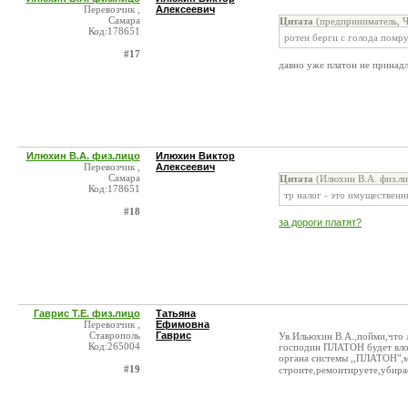
Перевозчик ,
Алексеевич
Самара
Цитата
(предприниматель, Ч
Код:178651
ротен берги с голода помр
#17
давно уже платон не принад
Илюхин В.А. физ.лицо
Илюхин Виктор
Перевозчик ,
Алексеевич
Самара
Цитата
(Илюхин В.А. физ.ли
Код:178651
тр налог - это имущественн
#18
за дороги платят?
Гаврис Т.Е. физ.лицо
Татьяна
Перевозчик ,
Ефимовна
Ставрополь
Гаврис
Ув.Ильюхин В.А.,пойми,что л
Код:265004
господин ПЛАТОН будет влож
органа системы ,,ПЛАТОН",мы
#19
строите,ремонтируете,убира