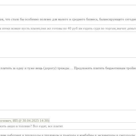
ов, что стало бы особенно полезно для малого и среднего бизнеса, балансирующего сегодня
 итеки всякие пусть платят,они же готовы по 40 руб км ездить судя по торгам,значит деньг
платить за одну и туже вещь (дорогу) трижды…. Предложить платить бюджетникам тройно
геевич, ИП @ 30.04.2025 14:30)
ить акциз в топливо? Все ездят, все платят.
пливе работают и теплоходы и тепловозы и трактора и комбайны и экскаваторы и снегоходы и