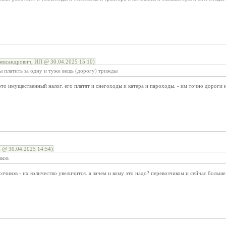
ександрович, ИП @ 30.04.2025 15:10)
 платить за одну и туже вещь (дорогу) трижды
- это имущественный налог. его платят и снегоходы и катера и пароходы. - им точно дороги
 @ 30.04.2025 14:54)
иков
озчиков - их количество увеличится. а зачем и кому это надо? перевозчиком и сейчас бол