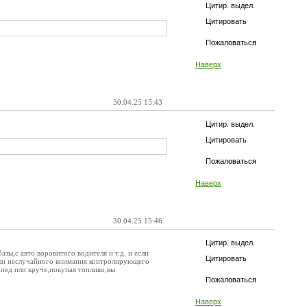
Цитир. выдел.
Цитировать
Пожаловаться
Наверх
30.04.25 15:43
Цитир. выдел.
Цитировать
Пожаловаться
Наверх
30.04.25 15:46
Цитир. выдел.
зы,с авто воровитого водителя и т.д. и если
Цитировать
или неслучайного внимания контролирующего
опед или круче,покупая топливо,вы
Пожаловаться
Наверх