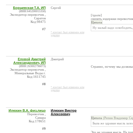
Борщевская Т.А. ИП
Сергей
(ИНН:645200015358)
Экспедитор-перевозчик ,
[/quote]
Саратов
снизить издержки перевозчик
Код:98475
Цитата
Ну малый надо освободить,а
#7
* контакт был изменен или
удален
Еловой Дмитрий
Дмитрий
Александрович, ИП
(ИНН:263002796073)
Странно, почему мы должны 
Экспедитор-перевозчик ,
Минеральные Воды г.
Код:1611745
#8
* контакт был изменен или
удален
Илюхин В.А. физ.лицо
Илюхин Виктор
Перевозчик ,
Алексеевич
Самара
Цитата
(Репин Владимир Сер
Код:178651
Была же здравая мысль залож
#9
Это не здравая мысль. На то