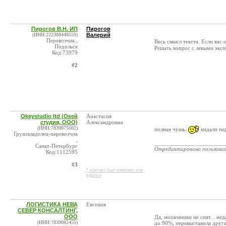
Пирогов В.Н. ИП
Пирогов
(ИНН:222308448559)
Валерий
Перевозчик ,
Весь смысл текста. Если вас 
Подольск
Решать вопрос с левыми экс
Код:73979
#2
Okeystudio ltd (Окей
Анастасия
студия, ООО)
Александровна
(ИНН:7839075602)
полная чушь.
кидали пер
Грузовладелец-перевозчик
,
_______________________
Санкт-Петербург
Отредактировано пользова
Код:1112595
#3
* контакт был изменен или
удален
ЛОГИСТИКА НЕВА
Евгения
СЕВЕР КОНСАЛТИНГ,
ООО
Да, мошенники не спят... нед
(ИНН:7839082455)
до 90%, перевыставила другая