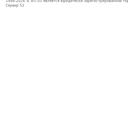
1998-2026
© ATI.SU является юридически зарегистрированной то
Сервер
52