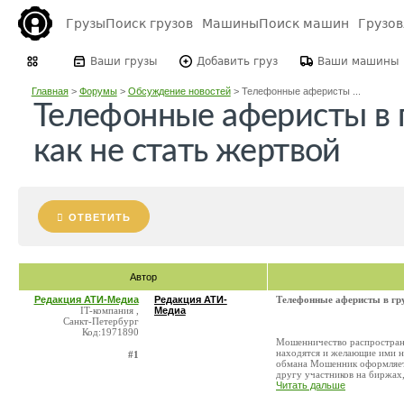
Грузы
Поиск грузов
Машины
Поиск машин
Грузо
Ваши грузы
Добавить груз
Ваши машины
Главная
>
Форумы
>
Обсуждение новостей
>
Телефонные аферисты ...
Телефонные аферисты в 
как не стать жертвой
ОТВЕТИТЬ
Автор
Редакция АТИ-Медиа
Редакция АТИ-
Телефонные аферисты в гру
IT-компания ,
Медиа
Санкт-Петербург
Код:1971890
Мошенничество распространен
находятся и желающие ими не
#1
обмана Мошенник оформляет
другу участников на биржах, 
Читать дальше