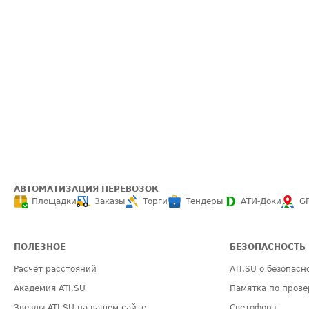
АВТОМАТИЗАЦИЯ ПЕРЕВОЗОК
Площадки
Заказы
Торги
Тендеры
АТИ-Доки
G
ПОЛЕЗНОЕ
БЕЗОПАСНОСТЬ
Расчет расстояний
ATI.SU о безопасн
Академия ATI.SU
Памятка по прове
Звезды ATI.SU на вашем сайте
Светофор+