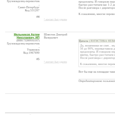
Грузовладелец-перевозчик
предоплаты. И говорили перев
,
быстро рассчитаем вас 1-2 дн
Санкт-Петербург
После разговора с директоро
Код:531207
К сожалению, многие перево
#4
* контакт был удален
Мельников Артем
Шляхтин Дмитрий
Николаевич, ИП
Валерьевич
(ИНН:732809165167)
Цитата
(ЛОГИСТИКА НЕВА 
Грузовладелец-перевозчик
Да, мошенники не спят... н
,
50 до 90%, перевыставила др
Ульяновск
предоплаты. И говорили пер
Код:1967690
квитку, быстро рассчитаем в
После разговора с директор
#5
* контакт был удален
К сожалению, многие перев
Вот бы еще на площадке так
_______________________
Отредактировано пользова