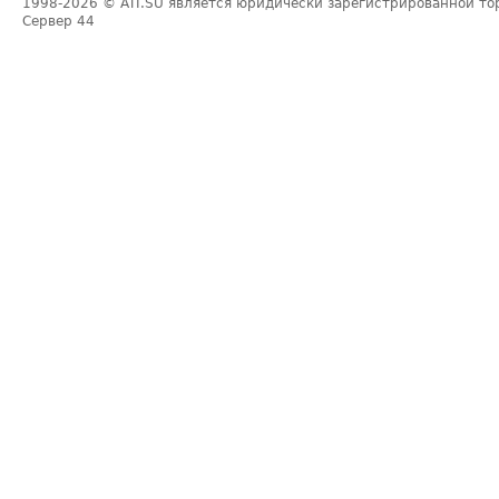
1998-2026
© ATI.SU является юридически зарегистрированной то
Сервер
44