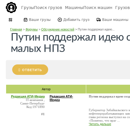
Грузы
Поиск грузов
Машины
Поиск машин
Грузо
Ваши грузы
Добавить груз
Ваши машины
Главная
>
Форумы
>
Обсуждение новостей
>
Путин поддержал идею...
Путин поддержал идею с
малых НПЗ
ОТВЕТИТЬ
Автор
Редакция АТИ-Медиа
Редакция АТИ-
Путин поддержал идею соз
IT-компания ,
Медиа
Санкт-Петербург
Код:1971890
Губернатор Забайкальского 
нефтеперерабатывающих заво
#1
глава региона выступил на с
«Понятно, что враг ...
Читать дальше