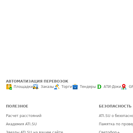
АВТОМАТИЗАЦИЯ ПЕРЕВОЗОК
Площадки
Заказы
Торги
Тендеры
АТИ-Доки
G
ПОЛЕЗНОЕ
БЕЗОПАСНОСТЬ
Расчет расстояний
ATI.SU о безопасн
Академия ATI.SU
Памятка по прове
Звезды ATI.SU на вашем сайте
Светофор+