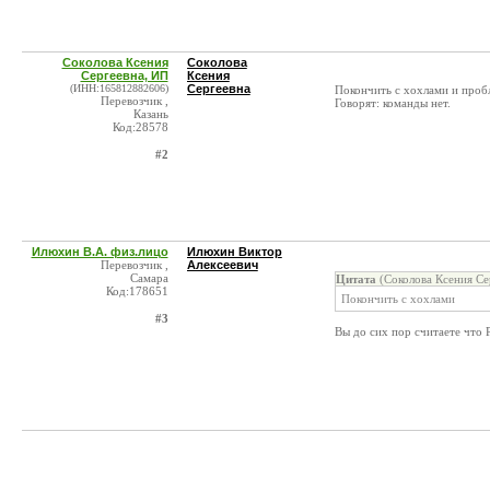
Соколова Ксения
Соколова
Сергеевна, ИП
Ксения
(ИНН:165812882606)
Сергеевна
Покончить с хохлами и пробл
Перевозчик ,
Говорят: команды нет.
Казань
Код:28578
#2
Илюхин В.А. физ.лицо
Илюхин Виктор
Перевозчик ,
Алексеевич
Самара
Цитата
(Соколова Ксения Се
Код:178651
Покончить с хохлами
#3
Вы до сих пор считаете что 