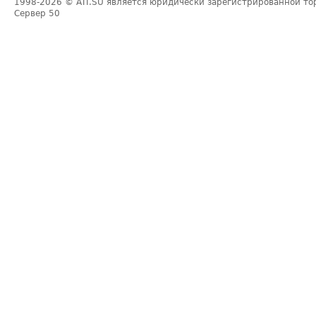
1998-2026
© ATI.SU является юридически зарегистрированной то
Сервер
50