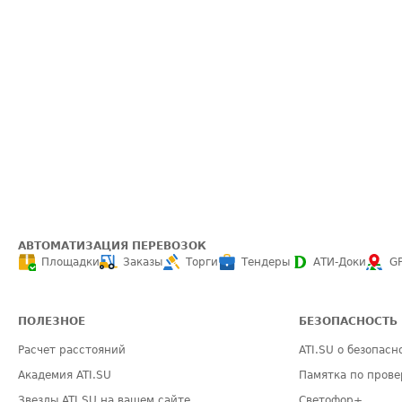
АВТОМАТИЗАЦИЯ ПЕРЕВОЗОК
Площадки
Заказы
Торги
Тендеры
АТИ-Доки
G
ПОЛЕЗНОЕ
БЕЗОПАСНОСТЬ
Расчет расстояний
ATI.SU о безопасн
Академия ATI.SU
Памятка по прове
Звезды ATI.SU на вашем сайте
Светофор+