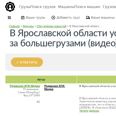
Грузы
Поиск грузов
Машины
Поиск машин
Грузо
Ваши грузы
Добавить груз
Ваши машины
Главная
>
Форумы
>
Обсуждение новостей
>
В Ярославской област...
В Ярославской области у
за большегрузами (видео
ОТВЕТИТЬ
Автор
Редакция АТИ-Медиа
Редакция АТИ-
В Ярославской области уси
IT-компания ,
Медиа
Санкт-Петербург
Код:1971890
В Ярославской области усил
Заместитель министра дорож
#1
журналистам, что в области
(АПВГК). В областном ЦОДД 
Читать дальше