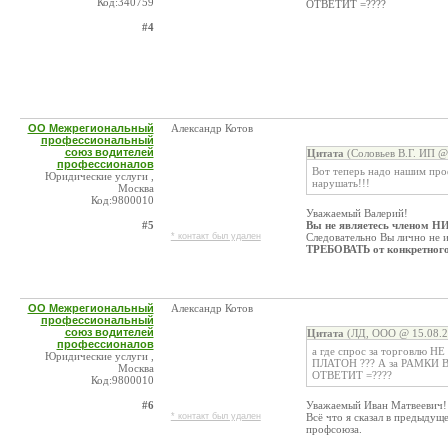
Код:340759
ОТВЕТИТ =????
#4
ОО Межрегиональный
Александр Котов
профессиональный
союз водителей
Цитата
(Соловьев В.Г. ИП @
профессионалов
Вот теперь надо нашим проф
Юридические услуги ,
нарушать!!!
Москва
Код:9800010
Уважаемый Валерий!
#5
Вы не являетесь членом 
* контакт был удален
Следовательно Вы лично не 
ТРЕБОВАТЬ от конкретного 
ОО Межрегиональный
Александр Котов
профессиональный
союз водителей
Цитата
(ЛД, ООО @ 15.08.2
профессионалов
а где спрос за торговлю 
Юридические услуги ,
ПЛАТОН ??? А за РАМКИ В
Москва
ОТВЕТИТ =????
Код:9800010
#6
Уважаемый Иван Матвеевич!
* контакт был удален
Всё что я сказал в предыдущ
профсоюза.