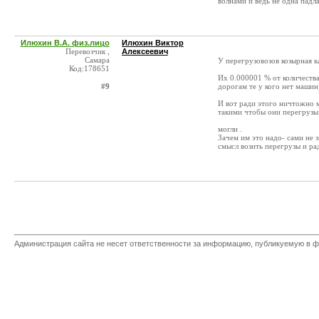
волнами и ведь не одна падл
Илюхин В.А. физ.лицо
Илюхин Виктор
Перевозчик ,
Алексеевич
Самара
У перегрузовозов козырная к
Код:178651
Их 0.000001 % от количества
#9
дорогам те у кого нет машин
И вот ради этого ничтожно 
такими чтобы они перегрузы 
могли .
Зачем им это надо- сами не з
смысл возить перегрузы и ра
Администрация сайта не несет ответственности за информацию, публикуемую в ф