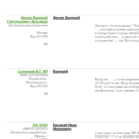
Фесюк Валерий
Фесюк Валерий
Григорьевич, физ.лицо
Грузовладелец-перевозчик
Для кого эта мелодрама ? П
,
......поставили рамки опреде
Москва
и теперь бьют в грудь пятко
Код:421596
схема работает.....и кругом 
государство...,..где Вы гос
#2
Соловьев В.Г. ИП
Валерий
(ИНН:510703554669)
Перевозчик ,
Когда же ......( хотел выраз
Мончегорск г.
15-20 руб тн км. Ведь возили
Код:355165
8х4), т.к там рамка весогаба
профсоюзам, если таковые ест
#3
ЛД, ООО
Бесараб Иван
(ИНН:6722035035)
Матвеевич
Экспедитор-перевозчик ,
а где спрос за торговлю Н
Вязьма г.
ПЛАТОН ??? А за РАМКИ ВГ