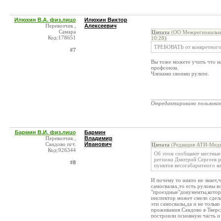
Илюхин В.А. физ.лицо
Илюхин Виктор
Перевозчик ,
Алексеевич
Самара
Цитата
(ОО Межрегиональны
Код:178651
10:28)
ТРЕБОВАТЬ от конкретного 
#7
Вы тоже можете учить что на
профсоюза.
Членами своими рулите.
_______________________
Отредактировано пользова
Бармин В.И. физ.лицо
Бармин
Перевозчик ,
Владимир
Сандово пгт.
Иванович
Цитата
(Редакция АТИ-Меди
Код:926344
Об этом сообщают местные 
региона Дмитрий Сергеев р
#8
пунктов весогабаритного к
И почему то никто не знает,
самосвалах,то есть рулоны 
"проездные"документы,которы
инспектор может смело сдела
эти самосвалы,да и не тольк
проживания Сандово в Тверск
построили основную часть и 