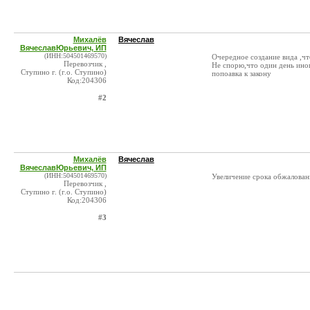
Михалёв
Вячеслав
ВячеславЮрьевич, ИП
(ИНН:504501469570)
Очередное создание вида ,что
Перевозчик ,
Не спорю,что один день иног
Ступино г. (г.о. Ступино)
попоавка к закону
Код:204306
#2
Михалёв
Вячеслав
ВячеславЮрьевич, ИП
(ИНН:504501469570)
Увеличение срока обжалования
Перевозчик ,
Ступино г. (г.о. Ступино)
Код:204306
#3