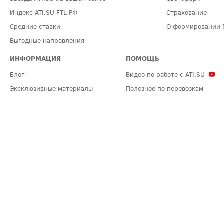
Индекс ATI.SU FTL РФ
Страхование
Средние ставки
О формировании 
Выгодные направления
ИНФОРМАЦИЯ
ПОМОЩЬ
Блог
Видео по работе с ATI.SU
Эксклюзивные материалы
Полезное по перевозкам
Политика конфиденциальности
Часто задаваемые вопросы (FA
Общие положения
Техническая информация
Карта сайта
ЗАДАТЬ ВОПРОС