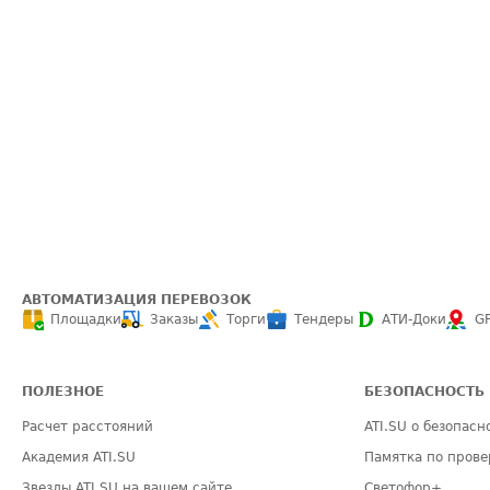
АВТОМАТИЗАЦИЯ ПЕРЕВОЗОК
Площадки
Заказы
Торги
Тендеры
АТИ-Доки
G
ПОЛЕЗНОЕ
БЕЗОПАСНОСТЬ
Расчет расстояний
ATI.SU о безопасн
Академия ATI.SU
Памятка по прове
Звезды ATI.SU на вашем сайте
Светофор+