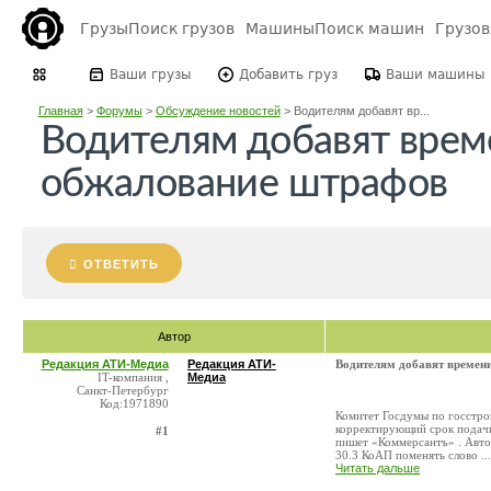
Грузы
Поиск грузов
Машины
Поиск машин
Грузо
Ваши грузы
Добавить груз
Ваши машины
Главная
>
Форумы
>
Обсуждение новостей
>
Водителям добавят вр...
Водителям добавят врем
обжалование штрафов
ОТВЕТИТЬ
Автор
Редакция АТИ-Медиа
Редакция АТИ-
Водителям добавят времен
IT-компания ,
Медиа
Санкт-Петербург
Код:1971890
Комитет Госдумы по госстрои
корректирующий срок подачи
#1
пишет «Коммерсантъ» . Автор
30.3 КоАП поменять слово ...
Читать дальше