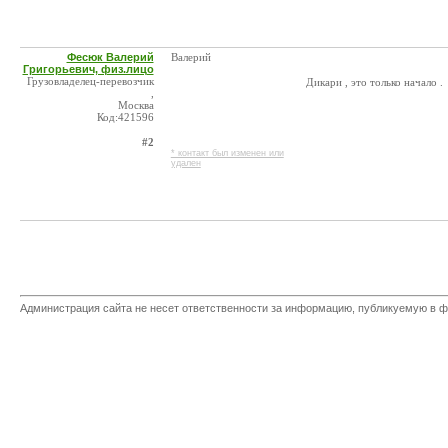
Фесюк Валерий
Валерий
Григорьевич, физ.лицо
Грузовладелец-перевозчик
Дикари , это только начало .
,
Москва
Код:421596
#2
* контакт был изменен или
удален
Администрация сайта не несет ответственности за информацию, публикуемую в ф