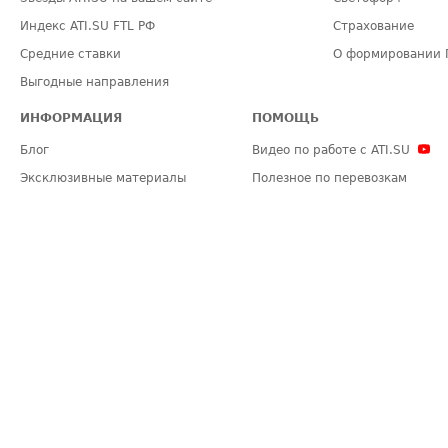
Индекс ATI.SU FTL РФ
Страхование
Средние ставки
О формировании 
Выгодные направления
ИНФОРМАЦИЯ
ПОМОЩЬ
Блог
Видео по работе с ATI.SU
Эксклюзивные материалы
Полезное по перевозкам
Политика конфиденциальности
Часто задаваемые вопросы (FA
Общие положения
Техническая информация
Карта сайта
ЗАДАТЬ ВОПРОС