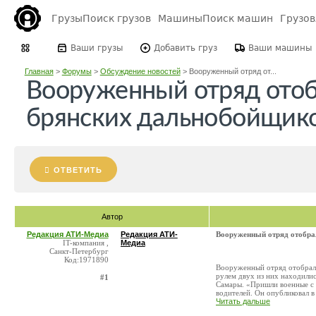
Грузы
Поиск грузов
Машины
Поиск машин
Грузо
Ваши грузы
Добавить груз
Ваши машины
Главная
>
Форумы
>
Обсуждение новостей
>
Вооруженный отряд от...
Вооруженный отряд отоб
брянских дальнобойщико
ОТВЕТИТЬ
Автор
Редакция АТИ-Медиа
Редакция АТИ-
Вооруженный отряд отобра
IT-компания ,
Медиа
Санкт-Петербург
Код:1971890
Вооруженный отряд отобрал 
рулем двух из них находили
#1
Самары. «Пришли военные с 
водителей. Он опубликовал в 
Читать дальше