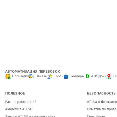
АВТОМАТИЗАЦИЯ ПЕРЕВОЗОК
Площадки
Заказы
Торги
Тендеры
АТИ-Доки
G
ПОЛЕЗНОЕ
БЕЗОПАСНОСТЬ
Расчет расстояний
ATI.SU о безопасн
Академия ATI.SU
Памятка по прове
Звезды ATI.SU на вашем сайте
Светофор+