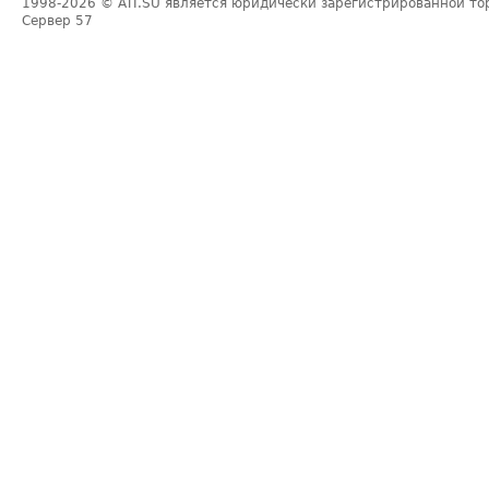
1998-2026
© ATI.SU является юридически зарегистрированной то
Сервер
57