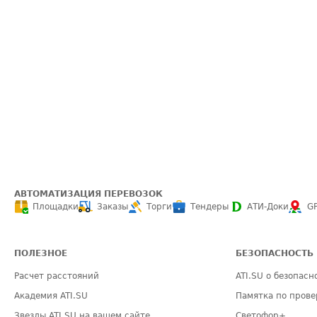
АВТОМАТИЗАЦИЯ ПЕРЕВОЗОК
Площадки
Заказы
Торги
Тендеры
АТИ-Доки
G
ПОЛЕЗНОЕ
БЕЗОПАСНОСТЬ
Расчет расстояний
ATI.SU о безопасн
Академия ATI.SU
Памятка по прове
Звезды ATI.SU на вашем сайте
Светофор+