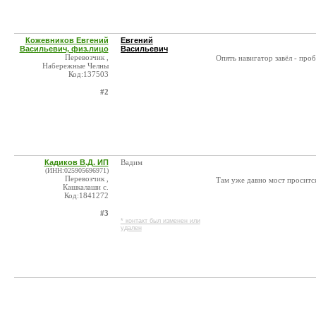
Кожевников Евгений
Евгений
Васильевич, физ.лицо
Васильевич
Перевозчик ,
Опять навигатор завёл - про
Набережные Челны
Код:137503
#2
Кадиков В.Д. ИП
Вадим
(ИНН:025905696971)
Перевозчик ,
Там уже давно мост просится
Кашкалаши с.
Код:1841272
#3
* контакт был изменен или
удален