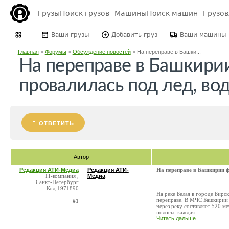
Грузы
Поиск грузов
Машины
Поиск машин
Грузо
Ваши грузы
Добавить груз
Ваши машины
Главная
>
Форумы
>
Обсуждение новостей
>
На переправе в Башки...
На переправе в Башкири
провалилась под лед, во
ОТВЕТИТЬ
Автор
Редакция АТИ-Медиа
Редакция АТИ-
На переправе в Башкирии ф
IT-компания ,
Медиа
Санкт-Петербург
Код:1971890
На реке Белая в городе Бирс
переправе. В МЧС Башкирии 
#1
через реку составляет 520 м
полосы, каждая ...
Читать дальше