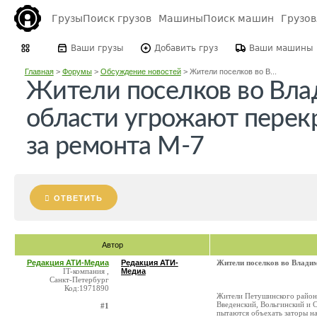
Грузы
Поиск грузов
Машины
Поиск машин
Грузо
Ваши грузы
Добавить груз
Ваши машины
Главная
>
Форумы
>
Обсуждение новостей
>
Жители поселков во В...
Жители поселков во Вл
области угрожают перекр
за ремонта М-7
ОТВЕТИТЬ
Автор
Редакция АТИ-Медиа
Редакция АТИ-
Жители поселков во Владим
IT-компания ,
Медиа
Санкт-Петербург
Код:1971890
Жители Петушинского района
Введенский, Вольгинский и С
#1
пытаются объехать заторы на