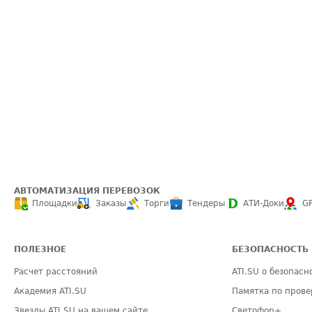
АВТОМАТИЗАЦИЯ ПЕРЕВОЗОК
Площадки
Заказы
Торги
Тендеры
АТИ-Доки
G
ПОЛЕЗНОЕ
БЕЗОПАСНОСТЬ
Расчет расстояний
ATI.SU о безопасн
Академия ATI.SU
Памятка по прове
Звезды ATI.SU на вашем сайте
Светофор+