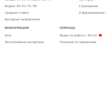
Индекс ATI.SU FTL РФ
Страхование
Средние ставки
О формировании 
Выгодные направления
ИНФОРМАЦИЯ
ПОМОЩЬ
Блог
Видео по работе с ATI.SU
Эксклюзивные материалы
Полезное по перевозкам
Политика конфиденциальности
Часто задаваемые вопросы (FA
Общие положения
Техническая информация
Карта сайта
ЗАДАТЬ ВОПРОС