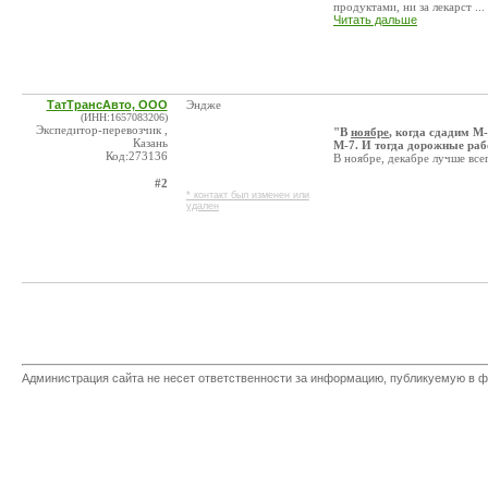
продуктами, ни за лекарст ...
Читать дальше
ТатТрансАвто, ООО
Эндже
(ИНН:1657083206)
Экспедитор-перевозчик ,
"В
ноябре
, когда сдадим М
Казань
М-7. И тогда дорожные раб
Код:273136
В ноябре, декабре лучше всег
#2
* контакт был изменен или
удален
Администрация сайта не несет ответственности за информацию, публикуемую в ф