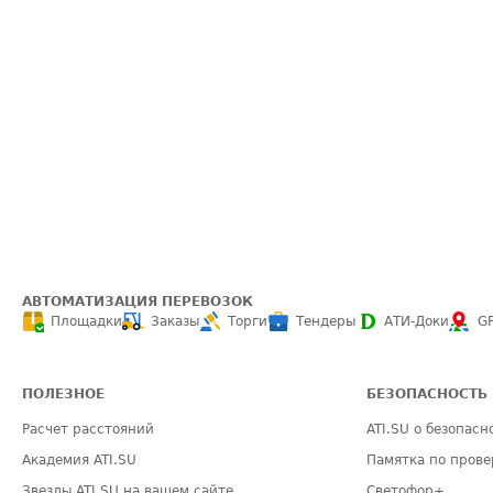
АВТОМАТИЗАЦИЯ ПЕРЕВОЗОК
Площадки
Заказы
Торги
Тендеры
АТИ-Доки
G
ПОЛЕЗНОЕ
БЕЗОПАСНОСТЬ
Расчет расстояний
ATI.SU о безопасн
Академия ATI.SU
Памятка по прове
Звезды ATI.SU на вашем сайте
Светофор+