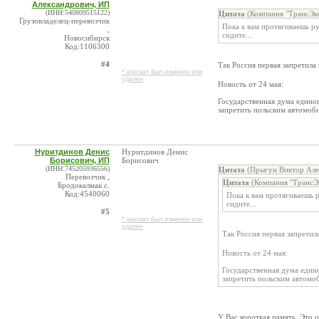
Александрович, ИП
(ИНН:540809515122)
Цитата
(Компания "ТрансЭкс
Грузовладелец-перевозчик
Пока к вам протягиваешь ру
,
сидите...
Новосибирск
Код:1106300
#4
Так Россия первая запретила
* контакт был изменен или
удален
Новость от 24 мая:
Государственная дума едино
запретить польским автомоб
Нуритдинов Денис
Нуритдинов Денис
Борисович, ИП
Борисович
(ИНН:745205936556)
Цитата
(Прыгун Виктор Але
Перевозчик ,
Цитата
(Компания "ТрансЭк
Бродокалмак с.
Код:4540060
Пока к вам протягиваешь 
сидите...
#5
* контакт был изменен или
удален
Так Россия первая запретил
Новость от 24 мая:
Государственная дума един
запретить польским автомо
У Вас короткая память. Это 