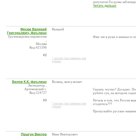
депутатов Госдумы заблокиро
Читать дальше
Фесюк Валерий
Валерий
Григорьевич, физ.лицо
Грузовладелец-перевозчик
Флаг им в руки и кинжал в спи
,
Москва
Код:421596
#2
* контакт был изменен или
удален
Белов К.К. физ.лицо
Воланд, консультант
Экспедитор ,
Артемовский г.
Сказать честно? Досадно. По
Код:224727
рубите сук, на котором сиди
#3
Печаль в том, что Россия выж
* контакт был изменен или
сгодитесь???
удален
Пропускайте русские машины!
Прыгун Виктор
Иван Викторович