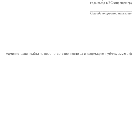
года въезд в ЕС запрещен гр
_______________________
Отредактировано пользова
Администрация сайта не несет ответственности за информацию, публикуемую в ф