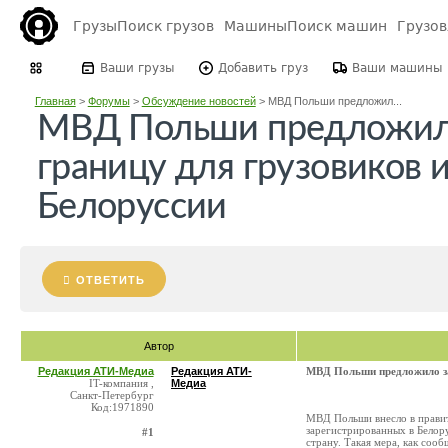
Грузы
Поиск грузов
Машины
Поиск машин
Грузо
Ваши грузы
Добавить груз
Ваши машины
Главная
>
Форумы
>
Обсуждение новостей
>
МВД Польши предложил...
МВД Польши предложил
границу для грузовиков и
Белоруссии
ОТВЕТИТЬ
Автор
Редакция АТИ-Медиа
Редакция АТИ-
МВД Польши предложило зак
IT-компания ,
Медиа
Санкт-Петербург
Код:1971890
МВД Польши внесло в правит
зарегистрированных в Белору
#1
страну. Такая мера, как соо