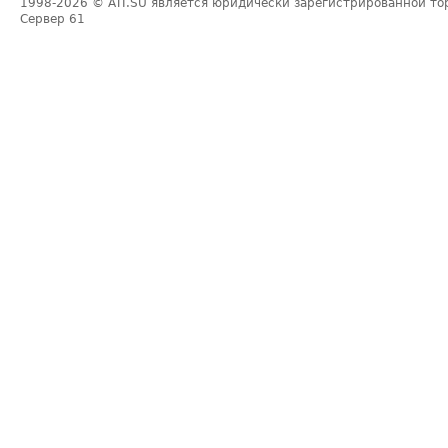
1998-2026
© ATI.SU является юридически зарегистрированной то
Сервер
61