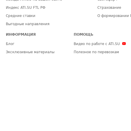
Индекс ATI.SU FTL РФ
Страхование
Средние ставки
О формировании 
Выгодные направления
ИНФОРМАЦИЯ
ПОМОЩЬ
Блог
Видео по работе с ATI.SU
Эксклюзивные материалы
Полезное по перевозкам
Политика конфиденциальности
Часто задаваемые вопросы (FA
Общие положения
Техническая информация
Карта сайта
ЗАДАТЬ ВОПРОС