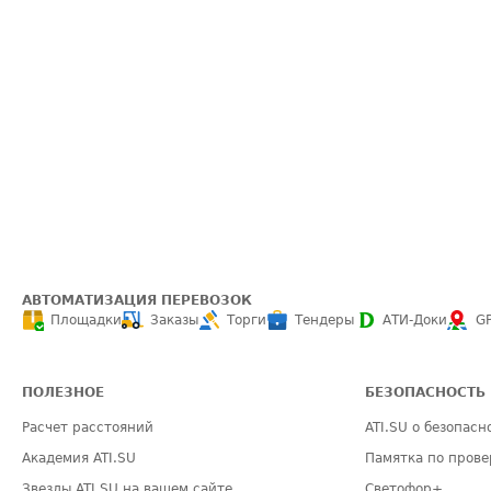
АВТОМАТИЗАЦИЯ ПЕРЕВОЗОК
Площадки
Заказы
Торги
Тендеры
АТИ-Доки
G
ПОЛЕЗНОЕ
БЕЗОПАСНОСТЬ
Расчет расстояний
ATI.SU о безопасн
Академия ATI.SU
Памятка по прове
Звезды ATI.SU на вашем сайте
Светофор+