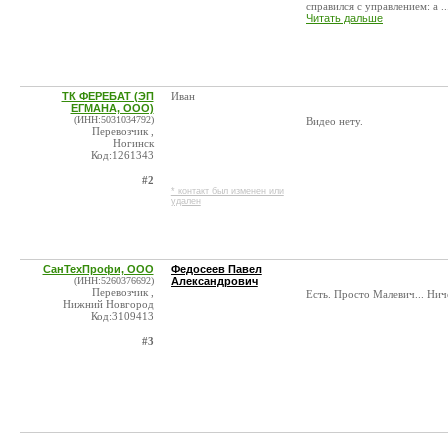
справился с управлением: а ..
Читать дальше
ТК ФЕРЕБАТ (ЭП
Иван
ЕГМАНА, ООО)
(ИНН:5031034792)
Видео нету.
Перевозчик ,
Ногинск
Код:1261343
#2
* контакт был изменен или
удален
СанТехПрофи, ООО
Федосеев Павел
(ИНН:5260376692)
Александрович
Перевозчик ,
Есть. Просто Малевич... Нич
Нижний Новгород
Код:3109413
#3