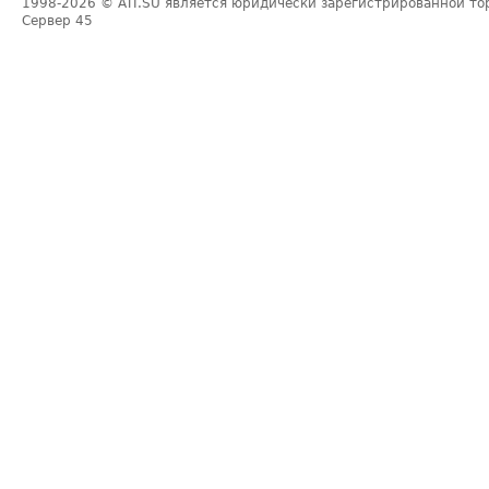
1998-2026
© ATI.SU является юридически зарегистрированной то
Сервер
45