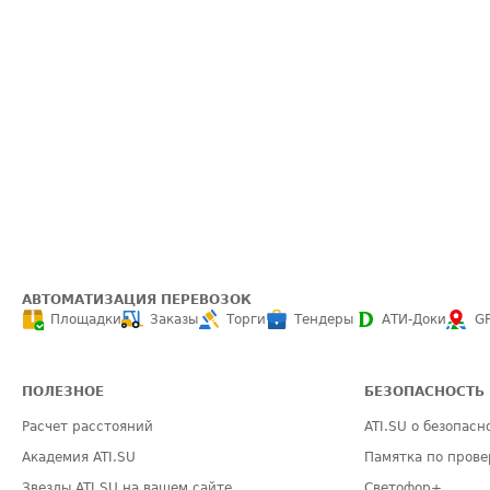
АВТОМАТИЗАЦИЯ ПЕРЕВОЗОК
Площадки
Заказы
Торги
Тендеры
АТИ-Доки
G
ПОЛЕЗНОЕ
БЕЗОПАСНОСТЬ
Расчет расстояний
ATI.SU о безопасн
Академия ATI.SU
Памятка по прове
Звезды ATI.SU на вашем сайте
Светофор+