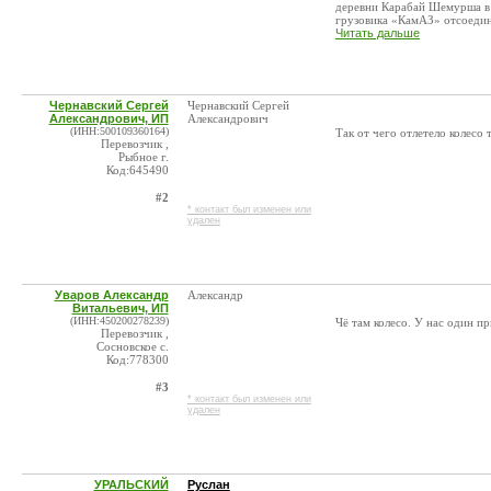
деревни Карабай Шемурша в
грузовика «КамАЗ» отсоедини
Читать дальше
Чернавский Сергей
Чернавский Сергей
Александрович, ИП
Александрович
(ИНН:500109360164)
Так от чего отлетело колесо
Перевозчик ,
Рыбное г.
Код:645490
#2
* контакт был изменен или
удален
Уваров Александр
Александр
Витальевич, ИП
(ИНН:450200278239)
Чё там колесо. У нас один пр
Перевозчик ,
Сосновское с.
Код:778300
#3
* контакт был изменен или
удален
УРАЛЬСКИЙ
Руслан