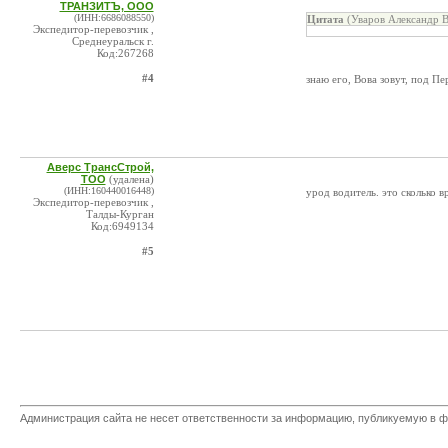
ТРАНЗИТЪ, ООО
(ИНН:6686088550)
Цитата
(Уваров Александр В
Экспедитор-перевозчик ,
Среднеуральск г.
Код:267268
#4
знаю его, Вова зовут, под П
Аверс ТрансСтрой,
ТОО
(удалена)
(ИНН:160440016448)
урод водитель. это сколько 
Экспедитор-перевозчик ,
Талды-Курган
Код:6949134
#5
Администрация сайта не несет ответственности за информацию, публикуемую в ф