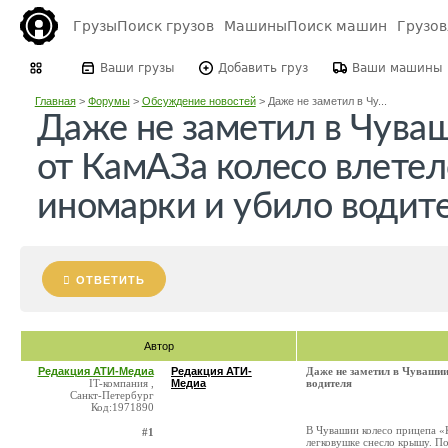
Грузы
Поиск грузов
Машины
Поиск машин
Грузо
Ваши грузы
Добавить груз
Ваши машины
Главная
>
Форумы
>
Обсуждение новостей
>
Даже не заметил в Чу...
Даже не заметил в Чува
от КамАЗа колесо влетел
иномарки и убило водит
ОТВЕТИТЬ
Автор
Редакция АТИ-Медиа
Редакция АТИ-
Даже не заметил в Чувашии
IT-компания ,
Медиа
водителя
Санкт-Петербург
Код:1971890
В Чувашии колесо прицепа «К
#1
легковушке снесло крышу. П