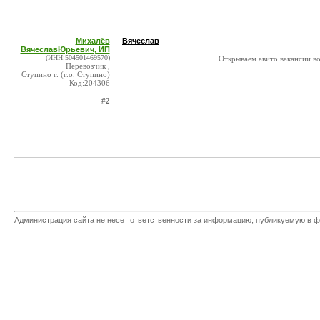
Михалёв
Вячеслав
ВячеславЮрьевич, ИП
(ИНН:504501469570)
Открываем авито вакансии во
Перевозчик ,
Ступино г. (г.о. Ступино)
Код:204306
#2
Администрация сайта не несет ответственности за информацию, публикуемую в ф