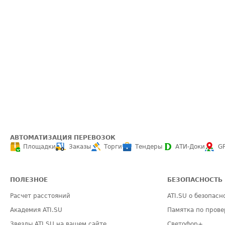
АВТОМАТИЗАЦИЯ ПЕРЕВОЗОК
Площадки
Заказы
Торги
Тендеры
АТИ-Доки
G
ПОЛЕЗНОЕ
БЕЗОПАСНОСТЬ
Расчет расстояний
ATI.SU о безопасн
Академия ATI.SU
Памятка по прове
Звезды ATI.SU на вашем сайте
Светофор+