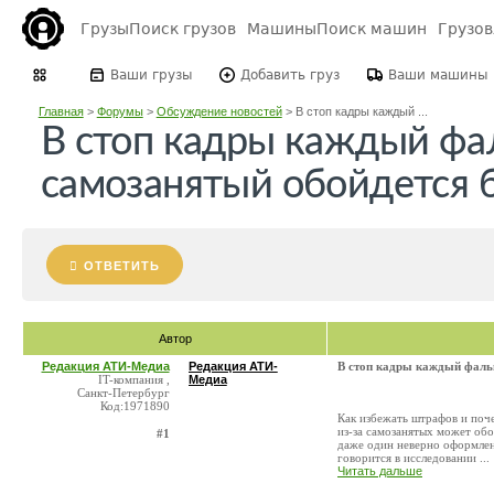
Грузы
Поиск грузов
Машины
Поиск машин
Грузо
Ваши грузы
Добавить груз
Ваши машины
Главная
>
Форумы
>
Обсуждение новостей
>
В стоп кадры каждый ...
В стоп кадры каждый ф
самозанятый обойдется б
ОТВЕТИТЬ
Автор
Редакция АТИ-Медиа
Редакция АТИ-
В стоп кадры каждый фаль
IT-компания ,
Медиа
Санкт-Петербург
Код:1971890
Как избежать штрафов и поче
из-за самозанятых может обо
#1
даже один неверно оформлен
говорится в исследовании ...
Читать дальше