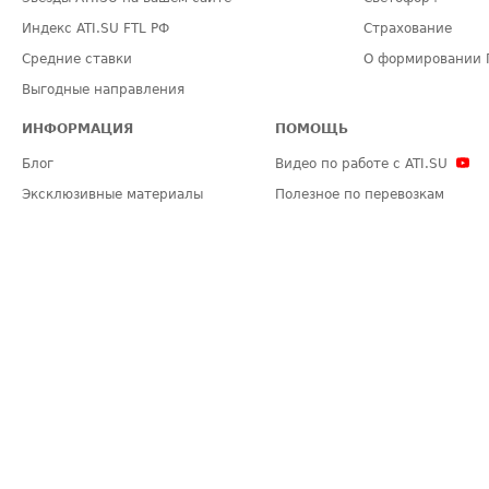
Индекс ATI.SU FTL РФ
Страхование
Средние ставки
О формировании 
Выгодные направления
ИНФОРМАЦИЯ
ПОМОЩЬ
Блог
Видео по работе с ATI.SU
Эксклюзивные материалы
Полезное по перевозкам
Политика конфиденциальности
Часто задаваемые вопросы (FA
Общие положения
Техническая информация
Карта сайта
ЗАДАТЬ ВОПРОС