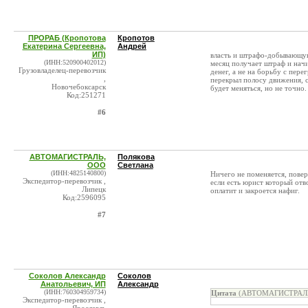
ПРОРАБ (Кропотова
Кропотов
Екатерина Сергеевна,
Андрей
ИП)
власть и штрафо-добывающую 
(ИНН:520900402012)
месяц получает штраф и начи
Грузовладелец-перевозчик
денег, а не на борьбу с пере
,
перекрыл полосу движения, со
Новочебоксарск
будет меняться, но не точно.
Код:251271
#6
АВТОМАГИСТРАЛЬ,
Полякова
ООО
Светлана
(ИНН:4825140800)
Ничего не поменяется, повер
Экспедитор-перевозчик ,
если есть юрист который отв
Липецк
оплатит и закроется нафиг.
Код:2596095
#7
Соколов Александр
Соколов
Анатольевич, ИП
Александр
(ИНН:760304959734)
Цитата
(АВТОМАГИСТРАЛЬ, 
Экспедитор-перевозчик ,