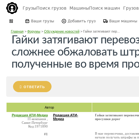
Грузы
Поиск грузов
Машины
Поиск машин
Грузо
Ваши грузы
Добавить груз
Ваши машины
Главная
>
Форумы
>
Обсуждение новостей
>
Гайки затягивают пер...
Гайки затягивают перево
сложнее обжаловать шт
полученные во время пр
ОТВЕТИТЬ
Автор
Редакция АТИ-Медиа
Редакция АТИ-
Гайки затягивают перевозч
IT-компания ,
Медиа
просушки дорог
Санкт-Петербург
Код:1971890
В мае перевозчики, доставл
#1
начали получать штрафы за 