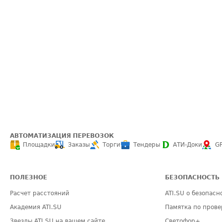
АВТОМАТИЗАЦИЯ ПЕРЕВОЗОК
Площадки
Заказы
Торги
Тендеры
АТИ-Доки
G
ПОЛЕЗНОЕ
БЕЗОПАСНОСТЬ
Расчет расстояний
ATI.SU о безопасн
Академия ATI.SU
Памятка по прове
Звезды ATI.SU на вашем сайте
Светофор+