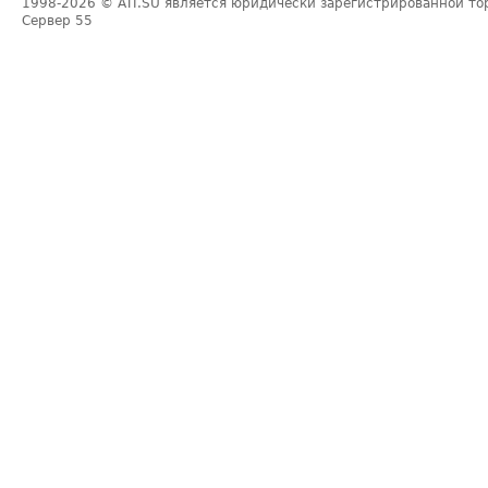
1998-2026
© ATI.SU является юридически зарегистрированной то
Сервер
55