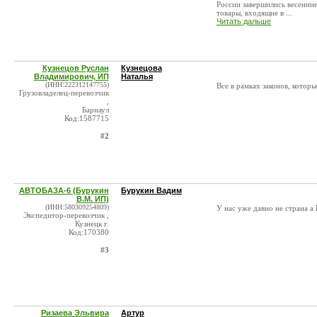
России завершились весенни
товары, входящие в ...
Читать дальше
Кузнецов Руслан
Кузнецова
Владимирович, ИП
Наталья
(ИНН:222312147755)
Все в рамках законов, которы
Грузовладелец-перевозчик
,
Барнаул
Код:1587715
#2
АВТОБАЗА-6 (Бурукин
Бурукин Вадим
В.М. ИП)
(ИНН:580309254809)
У нас уже давно не страна 
Экспедитор-перевозчик ,
Кузнецк г.
Код:170380
#3
Ризаева Эльвира
Артур