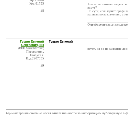
Ярославль
Код:81755
А если частникам создать св
вдруг?
#8
По сути, если юрист профиль
написанию возражения , а эт
_______________________
Отредактировано пользова
Гущин Евгений
Гущин Евгений
Сергеевич, ИП
(ИНН:164600077003)
встать на до на закрытие до
Перевозчик ,
Елабуга г.
Код:2907535
#9
Администрация сайта не несет ответственности за информацию, публикуемую в ф