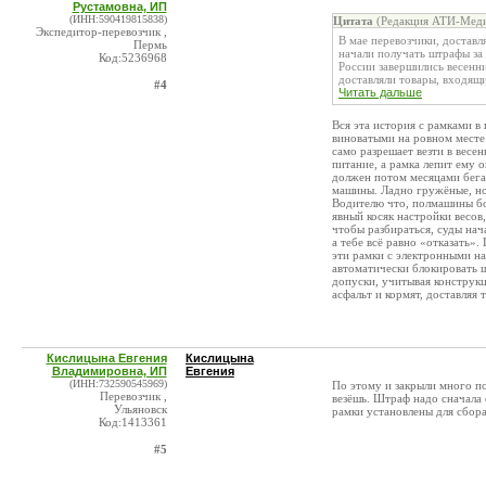
Рустамовна, ИП
(ИНН:590419815838)
Цитата
(Редакция АТИ-Меди
Экспедитор-перевозчик ,
В мае перевозчики, достав
Пермь
начали получать штрафы за
Код:5236968
России завершились весенн
доставляли товары, входящие
#4
Читать дальше
Вся эта история с рамками в
виноватыми на ровном месте.
само разрешает везти в весен
питание, а рамка лепит ему 
должен потом месяцами бега
машины. Ладно гружёные, но 
Водителю что, полмашины бо
явный косяк настройки весов,
чтобы разбираться, суды на
а тебе всё равно «отказать»
эти рамки с электронными н
автоматически блокировать 
допуски, учитывая конструкц
асфальт и кормят, доставляя 
Кислицына Евгения
Кислицына
Владимировна, ИП
Евгения
(ИНН:732590545969)
По этому и закрыли много по
Перевозчик ,
везёшь. Штраф надо сначала 
Ульяновск
рамки установлены для сбора
Код:1413361
#5