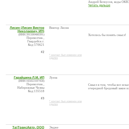
Андрей Белоусов, коды ОКВЭ
Читать дальше
Лисин (Лисин Виктор
Виктор Лисин
Николаевич, ИП)
(ИНН:391500480391)
Хотелось бы понять смысл!
Перевозчик ,
Гвардейск г.
Код:570621
#2
* контакт был изменен или
удален
Гарайшина Л.М. ИП
Луиза
(ИНН:165022187458)
Перевозчик ,
Смысл в том, чтобы все иска
Набережные Челны
очередной бредовый закон и
Код:135518
#3
* контакт был изменен или
удален
ТатТрансАвто, ООО
Эндже