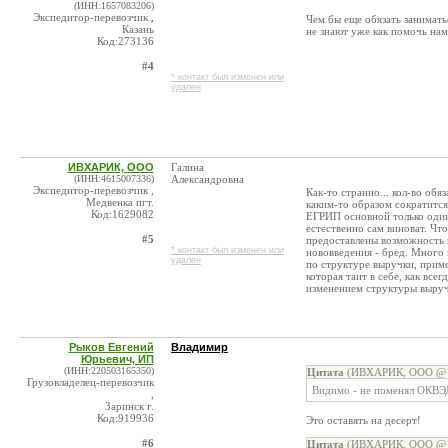
(ИНН:1657083206)
Экспедитор-перевозчик ,
Чем бы еще обязать занимать
Казань
не знают уже как помочь нам
Код:273136
#4
* контакт был изменен или
удален
ИВХАРИК, ООО
Галина
(ИНН:4615007336)
Александровна
Экспедитор-перевозчик ,
Как-то странно... кол-во об
Медвенка пгт.
каким-то образом сократится
Код:1629082
ЕГРИП основной только один,
естественно сам виноват. Чт
#5
предоставлены возможность 
* контакт был изменен или
нововведения - бред. Много
удален
по структуре выручки, приме
которая таит в себе, как все
изменением структуры выруч
Рыков Евгений
Владимир
Юрьевич, ИП
(ИНН:220503165350)
Цитата
(ИВХАРИК, ООО @ 0
Грузовладелец-перевозчик
Видимо - не поменял ОКВЭД
,
Заринск г.
Код:919936
Это оставять на десерт!
#6
Цитата
(ИВХАРИК, ООО @ 0