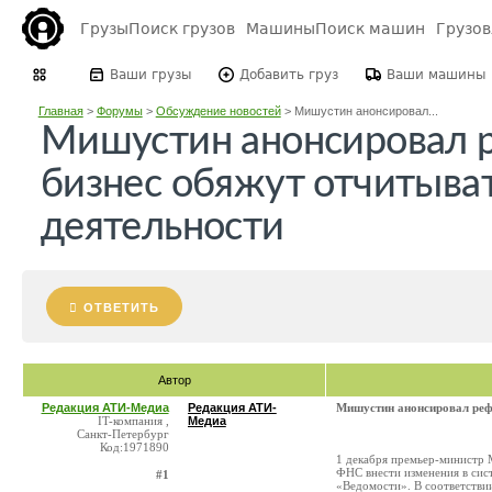
Грузы
Поиск грузов
Машины
Поиск машин
Грузо
Ваши грузы
Добавить груз
Ваши машины
Главная
>
Форумы
>
Обсуждение новостей
>
Мишустин анонсировал...
Мишустин анонсировал
бизнес обяжут отчитыват
деятельности
ОТВЕТИТЬ
Автор
Редакция АТИ-Медиа
Редакция АТИ-
Мишустин анонсировал реф
IT-компания ,
Медиа
Санкт-Петербург
Код:1971890
1 декабря премьер-министр
ФНС внести изменения в си
#1
«Ведомости». В соответствии