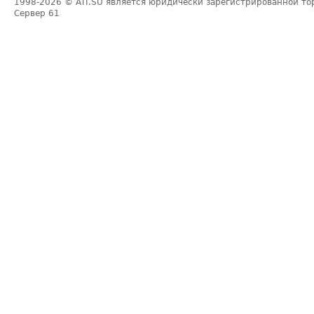
1998-2026
© ATI.SU является юридически зарегистрированной то
Сервер
61