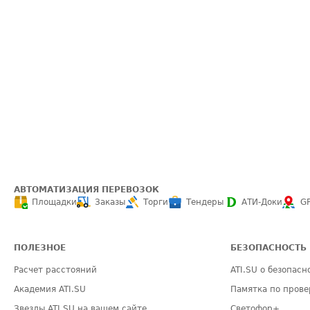
АВТОМАТИЗАЦИЯ ПЕРЕВОЗОК
Площадки
Заказы
Торги
Тендеры
АТИ-Доки
G
ПОЛЕЗНОЕ
БЕЗОПАСНОСТЬ
Расчет расстояний
ATI.SU о безопасн
Академия ATI.SU
Памятка по прове
Звезды ATI.SU на вашем сайте
Светофор+