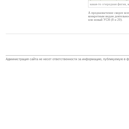
какая-то очередная фигня, к
А предназначение скорее вс
конкретным видам деятельнос
или новый УСН (8 и 20).
Администрация сайта не несет ответственности за информацию, публикуемую в ф