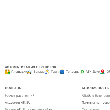
АВТОМАТИЗАЦИЯ ПЕРЕВОЗОК
Площадки
Заказы
Торги
Тендеры
АТИ-Доки
G
ПОЛЕЗНОЕ
БЕЗОПАСНОСТЬ
Расчет расстояний
ATI.SU о безопасн
Академия ATI.SU
Памятка по прове
Звезды ATI.SU на вашем сайте
Светофор+