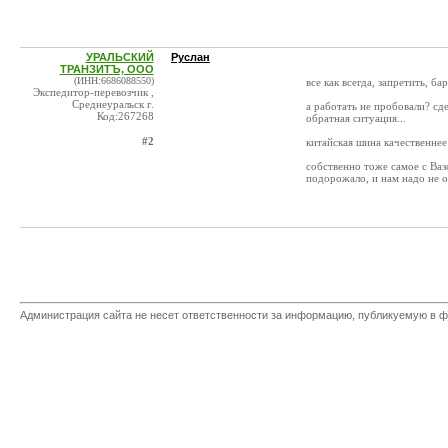
УРАЛЬСКИЙ
Руслан
ТРАНЗИТЪ, ООО
(ИНН:6686088550)
все как всегда, запретить, ба
Экспедитор-перевозчик ,
Среднеуральск г.
а работать не пробовали? сд
Код:267268
обратная ситуация...
#2
китайская шина качественнее 
собственно тоже самое с Ваз
подорожало, и нам надо не от
Администрация сайта не несет ответственности за информацию, публикуемую в ф