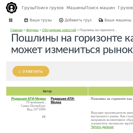
Грузы
Поиск грузов
Машины
Поиск машин
Грузо
Ваши грузы
Добавить груз
Ваши машины
Главная
>
Форумы
>
Обсуждение новостей
>
Пошлины на горизонте...
Пошлины на горизонте ка
может измениться рыно
ОТВЕТИТЬ
Автор
Редакция АТИ-Медиа
Редакция АТИ-
Пошлины на горизонте как 
IT-компания ,
Медиа
Санкт-Петербург
Код:1971890
Ведущие производители шин 
внутреннего рынка. Как стал
#1
направили коллективное обр
ограничить экспансию зарубе
Читать дальше