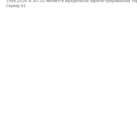
1998-2026
© ATI.SU является юридически зарегистрированной то
Сервер
61