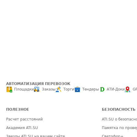
АВТОМАТИЗАЦИЯ ПЕРЕВОЗОК
Площадки
Заказы
Торги
Тендеры
АТИ-Доки
G
ПОЛЕЗНОЕ
БЕЗОПАСНОСТЬ
Расчет расстояний
ATI.SU о безопасн
Академия ATI.SU
Памятка по прове
Звезды ATI.SU на вашем сайте
Светофор+