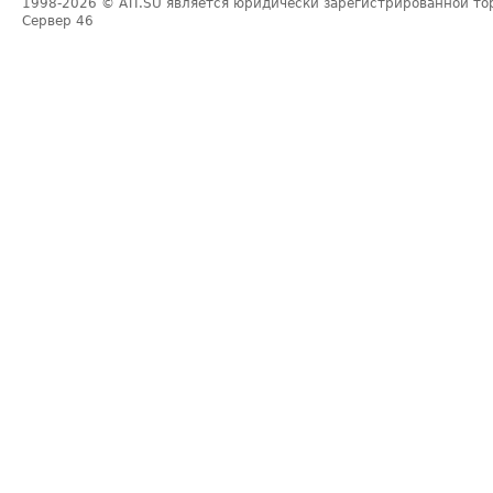
1998-2026
© ATI.SU является юридически зарегистрированной то
Сервер
46