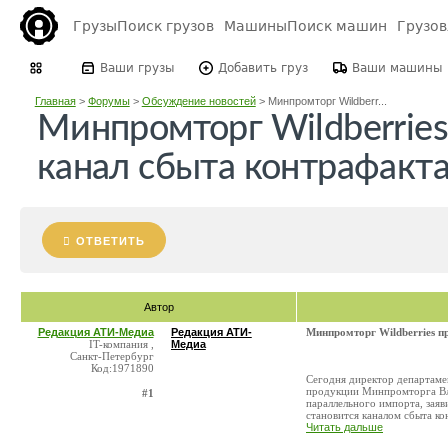
Грузы
Поиск грузов
Машины
Поиск машин
Грузо
Ваши грузы
Добавить груз
Ваши машины
Главная
>
Форумы
>
Обсуждение новостей
>
Минпромторг Wildberr...
Минпромторг Wildberries
канал сбыта контрафакт
ОТВЕТИТЬ
Автор
Редакция АТИ-Медиа
Редакция АТИ-
Минпромторг Wildberries п
IT-компания ,
Медиа
Санкт-Петербург
Код:1971890
Сегодня директор департаме
продукции Минпромторга Вла
#1
параллельного импорта, заяв
становится каналом сбыта кон
Читать дальше