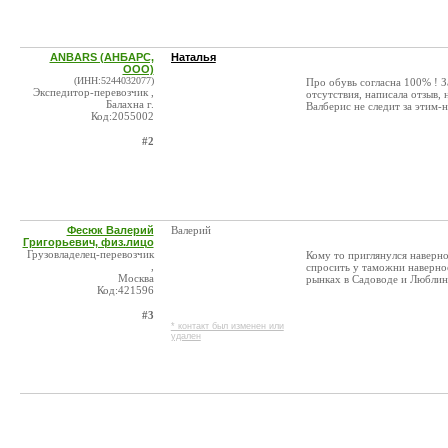
ANBARS (АНБАРС,
Наталья
ООО)
(ИНН:5244032077)
Про обувь согласна 100% ! З
Экспедитор-перевозчик ,
отсутствия, написала отзыв,
Балахна г.
Валберис не следит за этим-
Код:2055002
#2
Фесюк Валерий
Валерий
Григорьевич, физ.лицо
Грузовладелец-перевозчик
Кому то приглянулся наверно
,
спросить у таможни наверное
Москва
рынках в Садоводе и Люблино
Код:421596
#3
* контакт был изменен или
удален