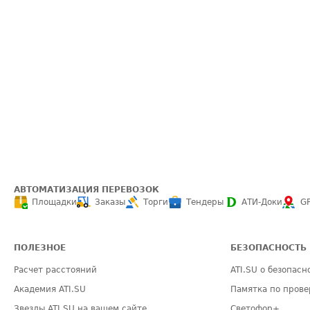
АВТОМАТИЗАЦИЯ ПЕРЕВОЗОК
Площадки
Заказы
Торги
Тендеры
АТИ-Доки
G
ПОЛЕЗНОЕ
БЕЗОПАСНОСТЬ
Расчет расстояний
ATI.SU о безопасн
Академия ATI.SU
Памятка по прове
Звезды ATI.SU на вашем сайте
Светофор+