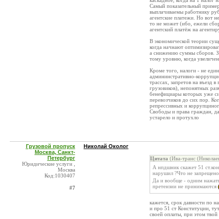
каскадное, когда на 1 налог 
Самый показательный пример
выплачиваемы работнику рубл
агентские платежи. Но вот н
то не может (ибо, ежели сбо
агентский платёж на агентир
В экономической теории суще
когда начнают оптимизироват
а снижению суммы сборов. За
тому уровню, когда увеличен
Кроме того, налоги - не еди
админинстративно-коррупцио
трассах, запретов на въезд в
грузовиков), непонятных ра
бенефициары которых уже си
перевозчиков до сих пор. Ко
репрессивных и коррупциног
Свободы и права граждан, да
устарело и протухло
Грузовой пропуск
Николай Околог
Москва, Санкт-
Петербург
Цитата
(Ива-транс (Николае
Юридические услуги ,
А нпдшник скажет 51 ст.кон
Москва
нарушил ?Что не запрещено
Код:1030407
Да и вообще - одним нажат
претензии не принимаются
#7
кажется, срок давности по на
и про 51 ст Конституции, тут
своей оплаты, при этом твой