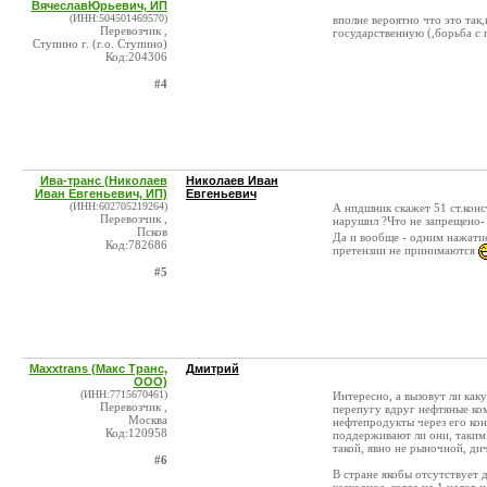
ВячеславЮрьевич, ИП
(ИНН:504501469570)
вполне вероятно что это так
Перевозчик ,
государственную (,борьба с
Ступино г. (г.о. Ступино)
Код:204306
#4
Ива-транс (Николаев
Николаев Иван
Иван Евгеньевич, ИП)
Евгеньевич
(ИНН:602705219264)
А нпдшник скажет 51 ст.конс
Перевозчик ,
нарушил ?Что не запрещено- 
Псков
Да и вообще - одним нажатие
Код:782686
претензии не принимаются
#5
Maxxtrans (Макс Транс,
Дмитрий
ООО)
(ИНН:7715670461)
Интересно, а вызовут ли как
Перевозчик ,
перепугу вдруг нефтяные ко
Москва
нефтепродукты через его кон
Код:120958
поддерживают ли они, таким 
такой, явно не рыночной, ди
#6
В стране якобы отсутствует