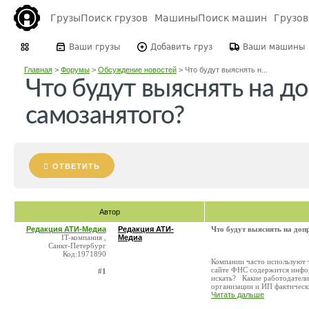
Грузы
Поиск грузов
Машины
Поиск машин
Грузо
Ваши грузы
Добавить груз
Ваши машины
Главная
>
Форумы
>
Обсуждение новостей
>
Что будут выяснять н...
Что будут выяснять на до
самозанятого?
ОТВЕТИТЬ
Автор
Редакция АТИ-Медиа
Редакция АТИ-
Что будут выяснять на доп
IT-компания ,
Медиа
Санкт-Петербург
Код:1971890
Компании часто используют 
сайте ФНС содержится инфор
#1
искать? Какие работодатели 
организации и ИП фактически
Читать дальше