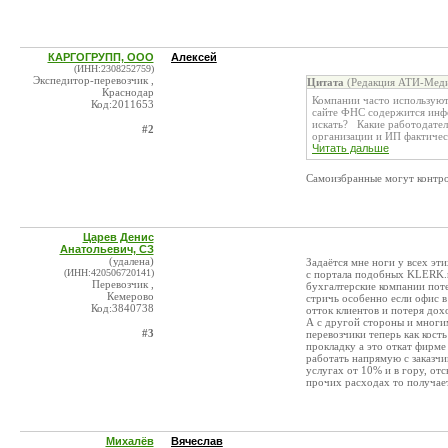
КАРГОГРУПП, ООО
Алексей
(ИНН:2308252759)
Экспедитор-перевозчик ,
Цитата
(Редакция АТИ-Меди
Краснодар
Компании часто используют
Код:2011653
сайте ФНС содержится инфо
искать? Какие работодател
#2
организации и ИП фактическ
Читать дальше
Самоизбранные могут контро
Царев Денис
Анатольевич, СЗ
(удалена)
Задаётся мне ноги у всех эти
(ИНН:420506720141)
c портала подобных KLERK.r
Перевозчик ,
бухгалтерские компании пот
Кемерово
стричь особенно если офис в 
Код:3840738
отток клиентов и потеря дох
А с другой стороны и многи
#3
перевозчики теперь как кость
прокладку а это откат фирме 
работать напрямую с заказчи
услугах от 10% и в гору, от
прочих расходах то получае
Михалёв
Вячеслав