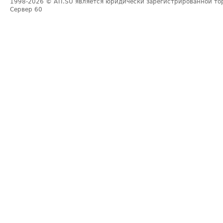
1998-2026
© ATI.SU является юридически зарегистрированной то
Сервер
60