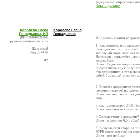
федеральный образовательный
Читать дальше
Королева Елена
Королева Елена
Геннадьевна, ИП
Геннадьевна
(ИНН:504010229104)
Я поделюсь своими вопросами
Грузовладелец-перевозчик
,
1. Как водитель и представи
Жуковский
речь идет не про тот случай,
Код:384416
тот случай когда связи нет в
Например , горы,тайга , лес
#2
местах были)
Ответ : Водитель подписывае
представитель грузополучат
что груз принят, а тот в сво
собой бумажный комплект д
2. В состав документов част
грузополучателю( например ,
Ответ: это не относится к д
виде.
3.Как подписывают ЭТРН физ
Ответ: нет.физические лица 
4.Сколько стоит 1 документ?
Ответ : в среднем 6,5 рубле
5. В случае,если стороны п
ЭТРН после завершения перев
Ответ : нет не будет