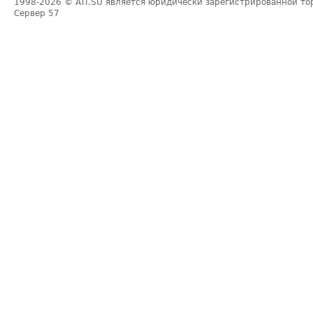
1998-2026
© ATI.SU является юридически зарегистрированной то
Сервер
57