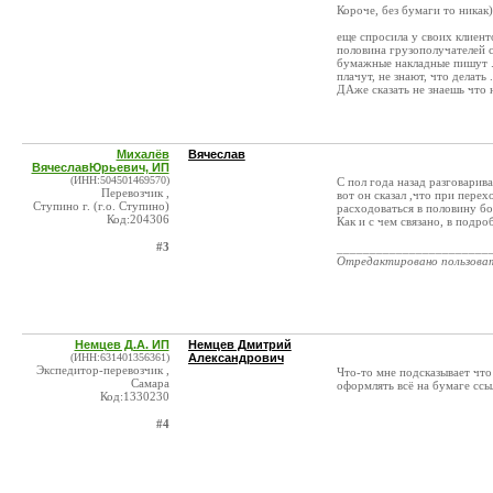
Короче, без бумаги то никак)
еще спросила у своих клиенто
половина грузополучателей с
бумажные накладные пишут .О
плачут, не знают, что делать
ДАже сказать не знаешь что 
Михалёв
Вячеслав
ВячеславЮрьевич, ИП
(ИНН:504501469570)
С пол года назад разговарив
Перевозчик ,
вот он сказал ,что при пере
Ступино г. (г.о. Ступино)
расходоваться в половину бо
Код:204306
Как и с чем связано, в подро
#3
_______________________
Отредактировано пользова
Немцев Д.А. ИП
Немцев Дмитрий
(ИНН:631401356361)
Александрович
Экспедитор-перевозчик ,
Что-то мне подсказывает что
Самара
оформлять всё на бумаге ссы
Код:1330230
#4