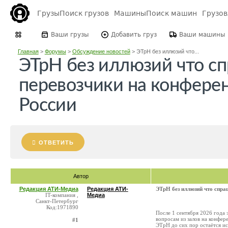
Грузы
Поиск грузов
Машины
Поиск машин
Грузо
Ваши грузы
Добавить груз
Ваши машины
Главная
>
Форумы
>
Обсуждение новостей
>
ЭТрН без иллюзий что...
ЭТрН без иллюзий что с
перевозчики на конферен
России
ОТВЕТИТЬ
Автор
Редакция АТИ-Медиа
Редакция АТИ-
ЭТрН без иллюзий что спра
IT-компания ,
Медиа
Санкт-Петербург
Код:1971890
После 1 сентября 2026 года 
вопросам из залов на конфе
#1
ЭТрН до сих пор остаётся и