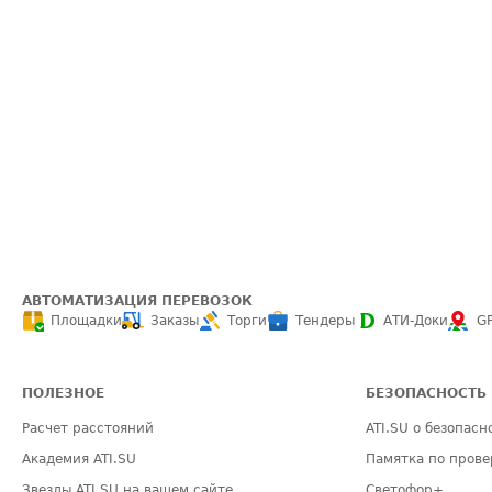
АВТОМАТИЗАЦИЯ ПЕРЕВОЗОК
Площадки
Заказы
Торги
Тендеры
АТИ-Доки
G
ПОЛЕЗНОЕ
БЕЗОПАСНОСТЬ
Расчет расстояний
ATI.SU о безопасн
Академия ATI.SU
Памятка по прове
Звезды ATI.SU на вашем сайте
Светофор+