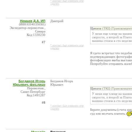
* контакт был изменен или
удален
Немцев Д.А. ИП
Дмитрий
(ИНН:631401356361)
Экспедитор-перевозчик ,
Цитата
(ТКЦ (Транскомцентр
Самара
У меня еще хлеще на маши
Код:1330230
скорости, а второй за Плато
машина стояла в сто неделю 
#7
* контакт был изменен или
удален
Я гдето встречал что подобн
подтверждающих фотографий.
фотофиксации якобы выставил
Попробуйте отправить жалобу
Богданов Игорь
Богданов Игорь
Юрьевич, физ.лицо
Юрьевич
Перевозчик ,
Цитата
(ТКЦ (Транскомцентр
Санкт-Петербург
У меня еще хлеще на маши
Код:1491287
скорости, а второй за Плато
машина стояла в сто неделю 
#8
* контакт был изменен или
удален
Берите документы (счета на
суд или молчать платить.