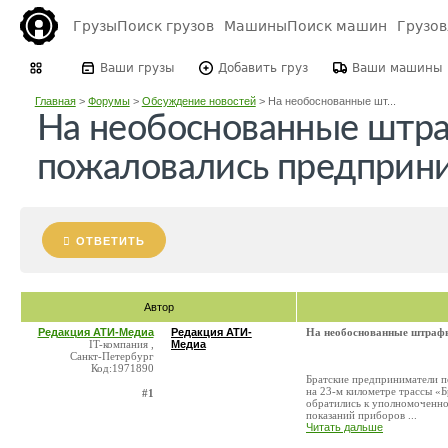
Грузы
Поиск грузов
Машины
Поиск машин
Грузо
Ваши грузы
Добавить груз
Ваши машины
Главная
>
Форумы
>
Обсуждение новостей
>
На необоснованные шт...
На необоснованные штра
пожаловались предприни
ОТВЕТИТЬ
Автор
Редакция АТИ-Медиа
Редакция АТИ-
На необоснованные штрафы
IT-компания ,
Медиа
Санкт-Петербург
Код:1971890
Братские предприниматели п
на 23-м километре трассы «
#1
обратились к уполномоченно
показаний приборов ...
Читать дальше