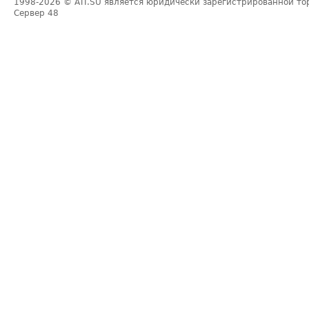
1998-2026
© ATI.SU является юридически зарегистрированной то
Сервер
48