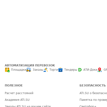
АВТОМАТИЗАЦИЯ ПЕРЕВОЗОК
Площадки
Заказы
Торги
Тендеры
АТИ-Доки
G
ПОЛЕЗНОЕ
БЕЗОПАСНОСТЬ
Расчет расстояний
ATI.SU о безопасн
Академия ATI.SU
Памятка по прове
Звезды ATI.SU на вашем сайте
Светофор+