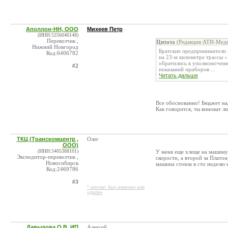
Аполлон-НН, ООО
Михеев Петр
(ИНН:5256046148)
Перевозчик ,
Цитата
(Редакция АТИ-Меди
Нижний Новгород
Братские предприниматели 
Код:6406782
на 23-м километре трассы 
обратились к уполномоченн
#2
показаний приборов ...
Читать дальше
Все обоснованно! Бюджет на
Как говорится, ты виноват ли
ТКЦ (Транскомцентр ,
Олег
ООО)
(ИНН:5405388101)
У меня еще хлеще на машин
Экспедитор-перевозчик ,
скорости, а второй за Платон
Новосибирск
машина стояла в сто неделю и
Код:2469786
#3
* контакт был изменен или
удален
Давыдова О.В. ИП
Алексей