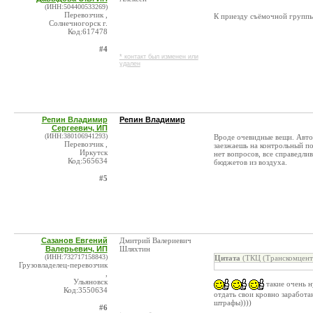
(ИНН:504400533269)
Перевозчик ,
К приезду съёмочной группы
Солнечногорск г.
Код:617478
#4
* контакт был изменен или
удален
Репин Владимир
Репин Владимир
Сергеевич, ИП
(ИНН:380106941293)
Вроде очевидные вещи. Авто
Перевозчик ,
заезжаешь на контрольный по
Иркутск
нет вопросов, все справедл
Код:565634
бюджетов из воздуха.
#5
Сазанов Евгений
Дмитрий Валериевич
Валерьевич, ИП
Шляхтин
(ИНН:732717158843)
Цитата
(ТКЦ (Транскомцентр
Грузовладелец-перевозчик
,
Ульяновск
такие очень н
Код:3550634
отдать свои кровно заработа
штрафы))))
#6