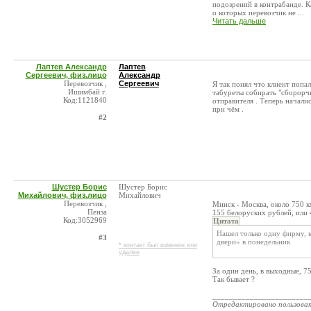
подозрений в контрабанде. К
о которых перевозчик не ...
Читать дальше
Лаптев Александр
Лаптев
Сергеевич, физ.лицо
Александр
Перевозчик ,
Сергеевич
Я так понял что клиент попал
Ишимбай г.
табуреты собирать "сборорчк
Код:1121840
отправителя . Теперь началис
при чём .
#2
Шустер Борис
Шустер Борис
Михайлович, физ.лицо
Михайлович
Перевозчик ,
Минск - Москва, около 750 к
Пенза
155 белоруских рублей, или 
Код:3052969
Цитата
Нашел только одну фирму, к
#3
двери» в понедельник
* контакт был изменен или
удален
За один день, в выходные, 7
Так бывает ?
_______________________
Отредактировано пользова