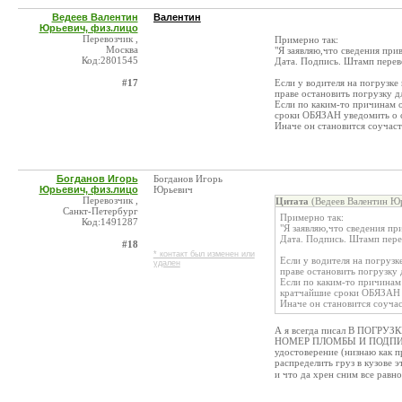
Ведеев Валентин
Валентин
Юрьевич, физ.лицо
Перевозчик ,
Примерно так:
Москва
"Я заявляю,что сведения при
Код:2801545
Дата. Подпись. Штамп перев
#17
Если у водителя на погрузке
праве остановить погрузку д
Если по каким-то причинам о
сроки ОБЯЗАН уведомить о 
Иначе он становится соучас
Богданов Игорь
Богданов Игорь
Юрьевич, физ.лицо
Юрьевич
Перевозчик ,
Цитата
(Ведеев Валентин Юр
Санкт-Петербург
Примерно так:
Код:1491287
"Я заявляю,что сведения пр
Дата. Подпись. Штамп пере
#18
* контакт был изменен или
Если у водителя на погрузк
удален
праве остановить погрузку 
Если по каким-то причинам 
кратчайшие сроки ОБЯЗАН 
Иначе он становится соуча
А я всегда писал В ПОГ
НОМЕР ПЛОМБЫ И ПОДПИСЬ.Д
удостоверение (низнаю как п
распределить груз в кузове э
и что да хрен сним все равно