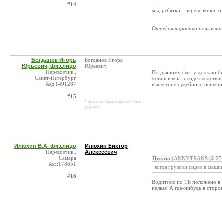
#14
мы, ребятки - перевозчики, 
_______________________
Отредактировано пользова
Богданов Игорь
Богданов Игорь
Юрьевич, физ.лицо
Юрьевич
Перевозчик ,
По данному факту должно быт
Санкт-Петербург
установлена в ходе следстви
Код:1491287
вынесение судебного решени
#15
* контакт был изменен или
удален
Илюхин В.А. физ.лицо
Илюхин Виктор
Перевозчик ,
Алексеевич
Самара
Цитата
(ANNYTRANS @ 25.0
Код:178651
когда грузили сидел в машин
#16
Водителю по ТБ положено в к
нельзя. А где-нибудь в стор