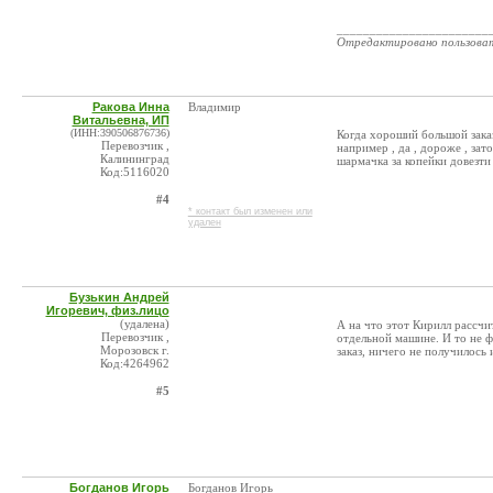
_______________________
Отредактировано пользова
Ракова Инна
Владимир
Витальевна, ИП
(ИНН:390506876736)
Когда хороший большой зака
Перевозчик ,
например , да , дороже , зат
Калининград
шармачка за копейки довезти
Код:5116020
#4
* контакт был изменен или
удален
Бузькин Андрей
Игоревич, физ.лицо
(удалена)
А на что этот Кирилл рассчи
Перевозчик ,
отдельной машине. И то не ф
Морозовск г.
заказ, ничего не получилось
Код:4264962
#5
Богданов Игорь
Богданов Игорь