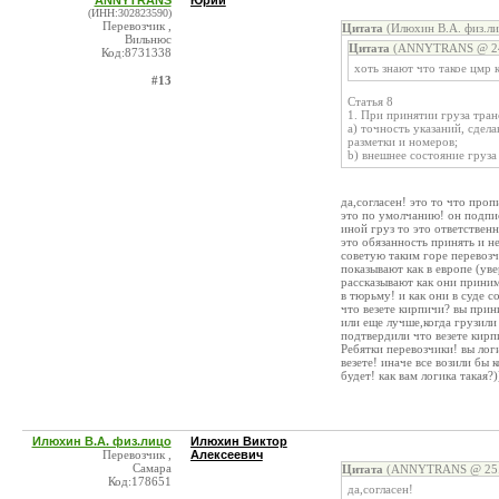
ANNYTRANS
Юрий
(ИНН:302823590)
Перевозчик ,
Цитата
(Илюхин В.А. физ.ли
Вильнюс
Цитата
(ANNYTRANS @ 24.
Код:8731338
хоть знают что такое цмр 
#13
Статья 8
1. При принятии груза тра
a) точность указаний, сдел
разметки и номеров;
b) внешнее состояние груза 
да,согласен! это то что про
это по умолчанию! он подпис
иной груз то это ответствен
это обязанность принять и 
советую таким горе перевозч
показывают как в европе (уве
рассказывают как они приним
в тюрьму! и как они в суде 
что везете кирпичи? вы прини
или еще лучше,когда грузили
подтвердили что везете кирпи
Ребятки перевозчики! вы лог
везете! иначе все возили бы 
будет! как вам логика такая?)
Илюхин В.А. физ.лицо
Илюхин Виктор
Перевозчик ,
Алексеевич
Самара
Цитата
(ANNYTRANS @ 25.0
Код:178651
да,согласен!