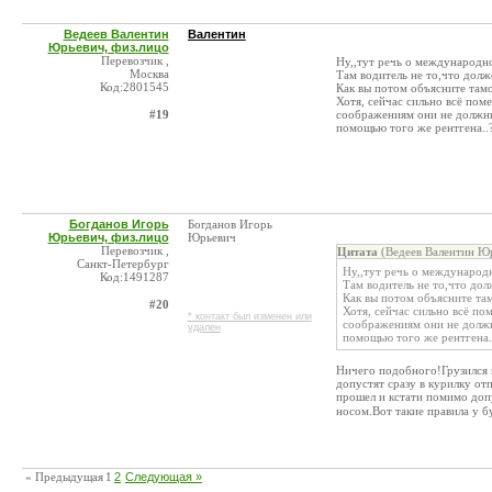
Ведеев Валентин
Валентин
Юрьевич, физ.лицо
Перевозчик ,
Ну,,тут речь о международной
Москва
Там водитель не то,что долже
Код:2801545
Как вы потом объясните тамо
Хотя, сейчас сильно всё пом
#19
соображениям они не должны
помощью того же рентгена..?
Богданов Игорь
Богданов Игорь
Юрьевич, физ.лицо
Юрьевич
Перевозчик ,
Цитата
(Ведеев Валентин Юр
Санкт-Петербург
Ну,,тут речь о международн
Код:1491287
Там водитель не то,что дол
Как вы потом объясните там
#20
Хотя, сейчас сильно всё по
* контакт был изменен или
соображениям они не должн
удален
помощью того же рентгена..
Ничего подобного!Грузился в
допустят сразу в курилку отп
прошел и кстати помимо доп
носом.Вот такие правила у 
« Предыдущая
1
2
Следующая »