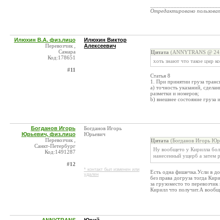
_______________________
Отредактировано пользова
Илюхин В.А. физ.лицо
Илюхин Виктор
Перевозчик ,
Алексеевич
Самара
Цитата
(ANNYTRANS @ 24.0
Код:178651
хоть знают что такое цмр к
#11
Статья 8
1. При принятии груза транс
a) точность указаний, сдела
разметки и номеров;
b) внешнее состояние груза и
Богданов Игорь
Богданов Игорь
Юрьевич, физ.лицо
Юрьевич
Перевозчик ,
Цитата
(Богданов Игорь Юрь
Санкт-Петербург
Ну вообщето у Кирилла бол
Код:1491287
нанесенный ущерб а затем 
#12
* контакт был изменен или
Есть одна фишечка.Усли в до
удален
без права догруза тогда Кир
за грузоместо то перевозчик
Кирилл что получит.А вообщ