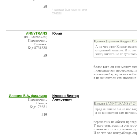
#8
* контакт был изменен или
удален
ANNYTRANS
Юрий
(ИНН:302823590)
Перевозчик ,
Цитата
(Бузькин Андрей Иго
Вильнюс
А на что этот Кирилл рассч
Код:8731338
отдельной машине. И то не 
заказ, ничего не получилос
#9
более того он еще может вк
...смешные эти перевозчики 
конвенция? вряд ли иначе бы
я не виноват,он сам положил 
Илюхин В.А. физ.лицо
Илюхин Виктор
Перевозчик ,
Алексеевич
Самара
Цитата
(ANNYTRANS @ 24.0
Код:178651
вряд ли иначе бы не нес та
я не виноват,он сам положи
#10
перевозчик не обязан проверя
У него есть доки на эти коро
и неточности в провозных до
И то что это контрабанда о