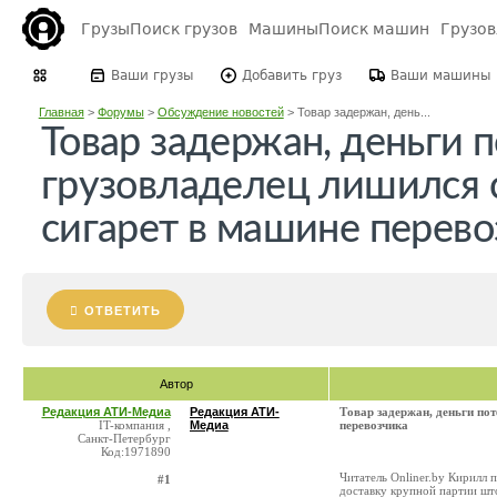
Грузы
Поиск грузов
Машины
Поиск машин
Грузо
Ваши грузы
Добавить груз
Ваши машины
Главная
>
Форумы
>
Обсуждение новостей
>
Товар задержан, день...
Товар задержан, деньги 
грузовладелец лишился с
сигарет в машине перево
ОТВЕТИТЬ
Автор
Редакция АТИ-Медиа
Редакция АТИ-
Товар задержан, деньги пот
IT-компания ,
Медиа
перевозчика
Санкт-Петербург
Код:1971890
Читатель Onliner.by Кирилл
#1
доставку крупной партии што