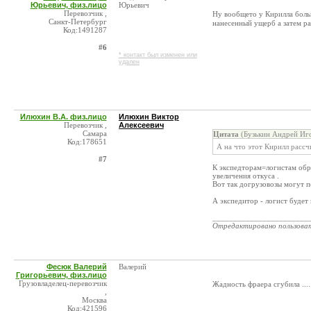
Юрьевич, физ.лицо
Юрьевич
Перевозчик ,
Ну вообщето у Кирилла боль
Санкт-Петербург
нанесенный ущерб а затем ра
Код:1491287
#6
* контакт был изменен или
удален
Илюхин В.А. физ.лицо
Илюхин Виктор
Перевозчик ,
Алексеевич
Самара
Цитата
(Бузькин Андрей Иго
Код:178651
А на что этот Кирилл рассч
#7
К экспедторам=логистам обра
увеличения откуса .
Вот так догрузовозы могут п
А экспедитор - логист будет 
_______________________
Отредактировано пользова
Фесюк Валерий
Валерий
Григорьевич, физ.лицо
Грузовладелец-перевозчик
Жадность фраера сгубила .....
,
Москва
Код:421596