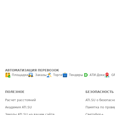
АВТОМАТИЗАЦИЯ ПЕРЕВОЗОК
Площадки
Заказы
Торги
Тендеры
АТИ-Доки
G
ПОЛЕЗНОЕ
БЕЗОПАСНОСТЬ
Расчет расстояний
ATI.SU о безопасн
Академия ATI.SU
Памятка по прове
Звезды ATI.SU на вашем сайте
Светофор+