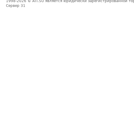
1998-2026
© ATI.SU является юридически зарегистрированной то
Сервер
31