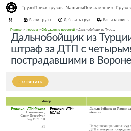
Грузы
Поиск грузов
Машины
Поиск машин
Грузо
Ваши грузы
Добавить груз
Ваши машины
Главная
>
Форумы
>
Обсуждение новостей
>
Дальнобойщик из Турц...
Дальнобойщик из Турции
штраф за ДТП с четырьм
пострадавшими в Вороне
ОТВЕТИТЬ
Автор
Редакция АТИ-Медиа
Редакция АТИ-
Дальнобойщик из Турции з
IT-компания ,
Медиа
области
Санкт-Петербург
Код:1971890
Поворинский районный суд в
#1
ДТП с четырьмя пострадавши