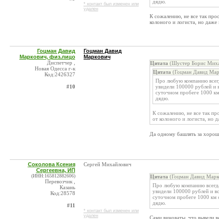
дядю.
* контакт был изменен или
удален
К сожалению, не все так про
колоного и логиста, но даже 
Гоцман Давид
Гоцман Давид
Маркович, физ.лицо
Маркович
Диспетчер ,
Цитата
(Шустер Борис Михай
Новая Одесса г-к
Цитата
(Гоцман Давид Марк
Код:2426327
Про любую компанию всегд
#10
увидели 100000 рублей и в
суточном пробеге 1000 км 
дядю.
К сожалению, не все так пр
от колоного и логиста, но д
Да одному башлять за хоро
Соколова Ксения
Сергей Михайлович
Сергеевна, ИП
(ИНН:165812882606)
Цитата
(Гоцман Давид Марко
Перевозчик ,
Про любую компанию всегда
Казань
увидели 100000 рублей и вс
Код:28578
суточном пробеге 1000 км с
дядю.
#11
* контакт был изменен или
удален
Сами виноваты, что вывели в