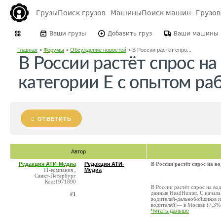
Грузы
Поиск грузов
Машины
Поиск машин
Грузо
Ваши грузы
Добавить груз
Ваши машины
Главная
>
Форумы
>
Обсуждение новостей
>
В России растёт спро...
В России растёт спрос на
категории Е с опытом ра
ОТВЕТИТЬ
Автор
Редакция АТИ-Медиа
Редакция АТИ-
В России растёт спрос на в
IT-компания ,
Медиа
Санкт-Петербург
Код:1971890
В России растёт спрос на во
данные HeadHunter. С начала
#1
водителей-дальнобойщиков и
водителей — в Москве (7,3% 
Читать дальше