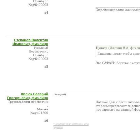
Оренбург
Код:6420903
_______________________
Отредактировано пользова
#4
Степанов Валентин
Иванович, физ.лицо
(удалена)
Цитата
(Илюхин В.А. физ.ли
Перевозчик ,
Гаишники ловят чтобы денег
Оренбург
Код:6420903
Это САФАРИ богатые охотят
#5
Фесюк Валерий
Валерий
Григорьевич, физ.лицо
Грузовладелец-перевозчик
Похоже дела с беспилотными 
,
стороны предлагают за деньг
Москва
про зарплату на дядиной фур
Код:421596
#6
* контакт был изменен или
удален