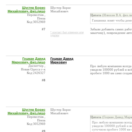
Шустер Борис
Шустер Борис
Михайлович, физ.лицо
Михайлович
Перевозчик ,
Цитата
(Илюхин В.А. физ.ли
Пенза
Гаишники ловят чтобы денег
Код:3052969
#7
Забыли добавить самих рабо
* контакт был изменен или
заказчику), повреждение авто
удален
Гоцман Давид
Гоцман Давид
Маркович, физ.лицо
Маркович
Диспетчер ,
Про любую компанию всегда 
Новая Одесса г-к
увидели 100000 рублей и всё
Код:2426327
пробеге 1000 км сами создав
#8
Шустер Борис
Шустер Борис
Михайлович, физ.лицо
Михайлович
Перевозчик ,
Цитата
(Гоцман Давид Марко
Пенза
Про любую компанию всегда
Код:3052969
увидели 100000 рублей и вс
суточном пробеге 1000 км с
#9