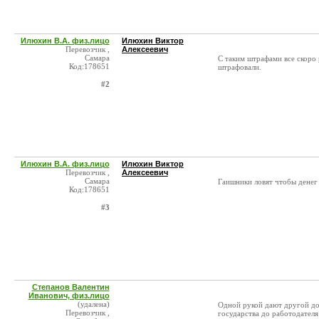
Илюхин В.А. физ.лицо
Илюхин Виктор
Перевозчик ,
Алексеевич
Самара
С таким штрафами все скоро 
Код:178651
штрафовали.
#2
Илюхин В.А. физ.лицо
Илюхин Виктор
Перевозчик ,
Алексеевич
Самара
Гаишники ловят чтобы денег 
Код:178651
#3
Степанов Валентин
Иванович, физ.лицо
(удалена)
Одной рукой дают другой доя
Перевозчик ,
государства до работодателя