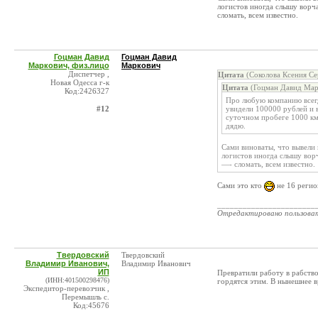
логистов иногда слышу ворча
сломать, всем известно.
Гоцман Давид
Гоцман Давид
Маркович, физ.лицо
Маркович
Диспетчер ,
Цитата
(Соколова Ксения Се
Новая Одесса г-к
Цитата
(Гоцман Давид Марк
Код:2426327
Про любую компанию всегд
#12
увидели 100000 рублей и в
суточном пробеге 1000 км 
дядю.
Сами виноваты, что вывели 
логистов иногда слышу ворч
—- сломать, всем известно.
Сами это кто
не 16 регион
_______________________
Отредактировано пользова
Твердовский
Твердовский
Владимир Иванович,
Владимир Иванович
ИП
Превратили работу в рабство
(ИНН:401500298476)
гордятся этим. В нынешнее в
Экспедитор-перевозчик ,
Перемышль с.
Код:45676