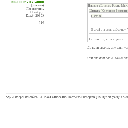
Иванович, физ.лицо
(удалена)
Цитата
(Шустер Борис Михай
Перевозчик ,
Цитата
(Степанов Валентин
Оренбург
Код:6420903
Цитата
...
#16
В этой отрасли работают 
Неприятно, но вы правы
Да вы правы так мне один тов
_______________________
Отредактировано пользова
Администрация сайта не несет ответственности за информацию, публикуемую в ф