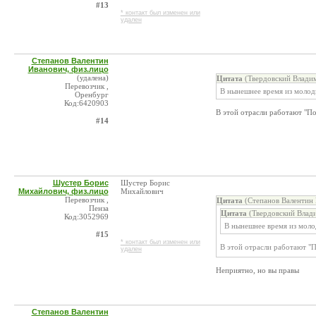
#13
* контакт был изменен или
удален
Степанов Валентин
Иванович, физ.лицо
(удалена)
Цитата
(Твердовский Владим
Перевозчик ,
В нынешнее время из молоды
Оренбург
Код:6420903
В этой отрасли работают "П
#14
Шустер Борис
Шустер Борис
Михайлович, физ.лицо
Михайлович
Перевозчик ,
Цитата
(Степанов Валентин 
Пенза
Цитата
(Твердовский Влад
Код:3052969
В нынешнее время из моло
#15
* контакт был изменен или
В этой отрасли работают "
удален
Неприятно, но вы правы
Степанов Валентин