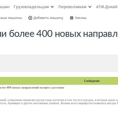
ашин
Грузовладельцам
Перевозчикам
АТИ-Доки
А
Ваши машины
Добавить машину
Заказы
и более 400 новых направ
Сообщение
олее 400 новых направлений экспресс-доставки
аний, ускоренная перевозка грузов стала доступна в том числе в городах, в которых ранее 
гуте, Армавире и других населенных пунктах. Больше всего маршрутов появилось внутри Ц