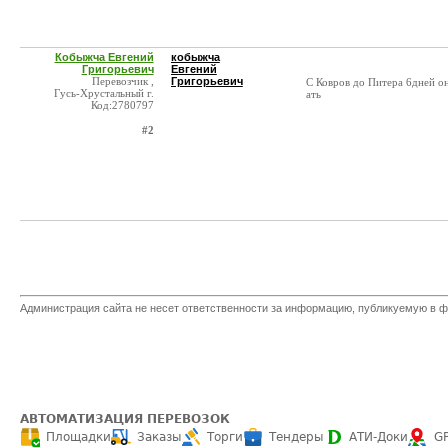
Кобыжча Евгений
кобыжча
Григорьевич
Евгений
Перевозчик ,
Григорьевич
С Ковров до Питера 6дней он
Гусь-Хрустальный г.
ать
Код:2780797
#2
Администрация сайта не несет ответственности за информацию, публикуемую в ф
АВТОМАТИЗАЦИЯ ПЕРЕВОЗОК
Площадки
Заказы
Торги
Тендеры
АТИ-Доки
G