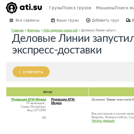
Грузы
Поиск грузов
Машины
Поиск м
Все сервисы
Ваши грузы
Добавить груз
Главная
>
Форумы
>
Обсуждение новостей
>
Деловые Линии запуст...
Деловые Линии запустил
экспресс-доставки
ОТВЕТИТЬ
Автор
Редакция АТИ-Медиа
Редакция АТИ-
Деловые Линии запустили б
IT-компания ,
Медиа
Санкт-Петербург
Код:1971890
Как рассказали в группе комп
Коврове, Новороссийске, Сур
#1
Читать дальше