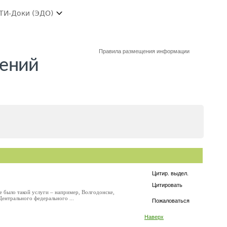
ТИ-Доки (ЭДО)
Правила размещения информации
лений
Цитир. выдел.
Цитировать
не было такой услуги – например, Волгодонске,
ентрального федерального ...
Пожаловаться
Наверх