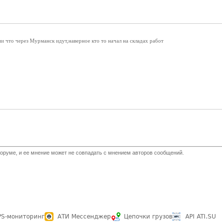
и что через Мурманск идут,наверное кто то начал на складах работ
оруме, и ее мнение может не совпадать с мнением авторов сообщений.
PS-мониторинг
АТИ Мессенджер
Цепочки грузов
API ATI.SU