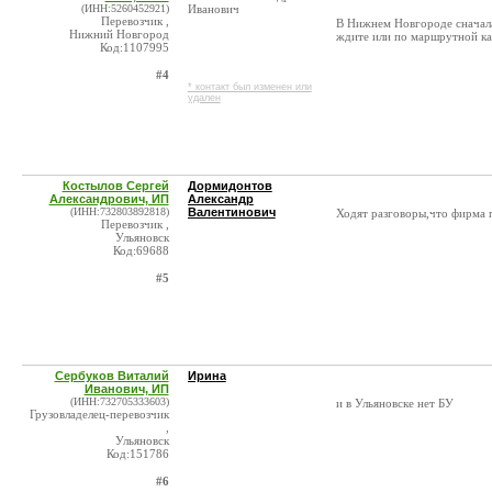
(ИНН:5260452921)
Иванович
Перевозчик ,
В Нижнем Новгороде сначала 
Нижний Новгород
ждите или по маршрутной ка
Код:1107995
#4
* контакт был изменен или
удален
Костылов Сергей
Дормидонтов
Александрович, ИП
Александр
(ИНН:732803892818)
Валентинович
Ходят разговоры,что фирма 
Перевозчик ,
Ульяновск
Код:69688
#5
Сербуков Виталий
Ирина
Иванович, ИП
(ИНН:732705333603)
и в Ульяновске нет БУ
Грузовладелец-перевозчик
,
Ульяновск
Код:151786
#6