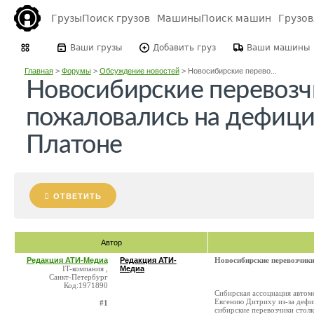
Грузы
Поиск грузов
Машины
Поиск машин
Грузо
Ваши грузы
Добавить груз
Ваши машины
Главная
>
Форумы
>
Обсуждение новостей
>
Новосибирские перево...
Новосибирские перевозч
пожаловались на дефици
Платоне
ОТВЕТИТЬ
Автор
Редакция АТИ-Медиа
Редакция АТИ-
Новосибирские перевозчики
IT-компания ,
Медиа
Санкт-Петербург
Код:1971890
Сибирская ассоциация автом
Евгению Дитриху из-за дефи
#1
сибирские перевозчики столк