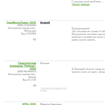
С каждым днем проблема ...
Читать дальше
УралВолгаТранс, ООО
Андрей
(ИНН:2130166498)
Экспедитор-перевозчик ,
Поддерживаем!
Чебоксары
Эта ситуация не только в Си
Код:1593980
Предложили системно продлит
наличии и неизвестно когда о
#2
равно нужно менять..
Транспортная
Евгения
Компания "Победа",
ООО
В Липецкой области такая же
(ИНН:4824066423)
можете ехать по карте. День
Экспедитор-перевозчик ,
Липецк
Код:411330
#3
* контакт был изменен или
удален
ЮТА, ООО
Юматов Александр