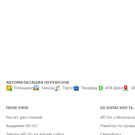
АВТОМАТИЗАЦИЯ ПЕРЕВОЗОК
Площадки
Заказы
Торги
Тендеры
АТИ-Доки
G
ПОЛЕЗНОЕ
БЕЗОПАСНОСТЬ
Расчет расстояний
ATI.SU о безопасн
Академия ATI.SU
Памятка по прове
Звезды ATI.SU на вашем сайте
Светофор+