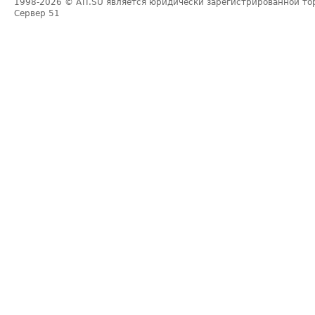
1998-2026
© ATI.SU является юридически зарегистрированной то
Сервер
51