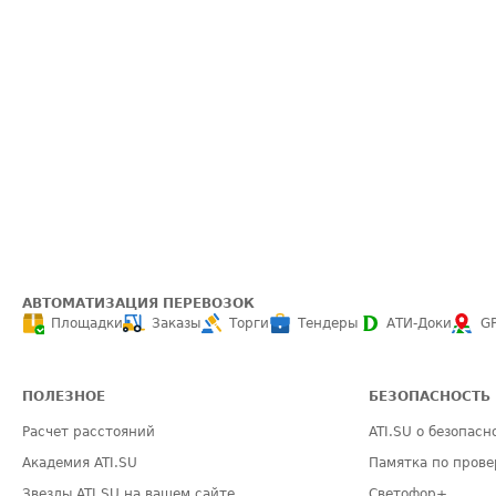
АВТОМАТИЗАЦИЯ ПЕРЕВОЗОК
Площадки
Заказы
Торги
Тендеры
АТИ-Доки
G
ПОЛЕЗНОЕ
БЕЗОПАСНОСТЬ
Расчет расстояний
ATI.SU о безопасн
Академия ATI.SU
Памятка по прове
Звезды ATI.SU на вашем сайте
Светофор+