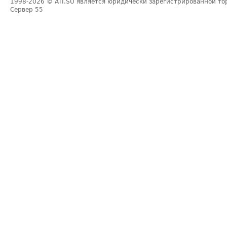
1998-2026
© ATI.SU является юридически зарегистрированной то
Сервер
55