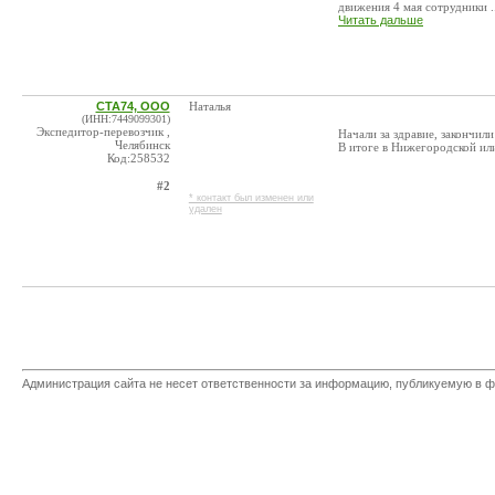
движения 4 мая сотрудники ..
Читать дальше
СТА74, ООО
Наталья
(ИНН:7449099301)
Экспедитор-перевозчик ,
Начали за здравие, закончили
Челябинск
В итоге в Нижегородской ил
Код:258532
#2
* контакт был изменен или
удален
Администрация сайта не несет ответственности за информацию, публикуемую в ф