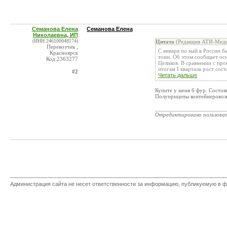
Семанова Елена
Семанова Елена
Николаевна, ИП
(ИНН:246100048174)
Цитата
(Редакция АТИ-Меди
Перевозчик ,
С января по май в России 
Красноярск
тонн. Об этом сообщает ос
Код:2363277
Целиков. В сравнении с пр
итогам I квартала рост соста
#2
Читать дальше
Купите у меня 6 фур. Состо
Полуприцепы контейнеровозы.
_______________________
Отредактировано пользова
Администрация сайта не несет ответственности за информацию, публикуемую в ф