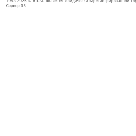
1998-2026
© ATI.SU является юридически зарегистрированной то
Сервер
58