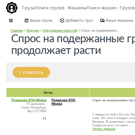
Грузы
Поиск грузов
Машины
Поиск машин
Грузо
Ваши грузы
Добавить груз
Ваши машины
Главная
>
Форумы
>
Обсуждение новостей
>
Спрос на подержанные...
Спрос на подержанные г
продолжает расти
ОТВЕТИТЬ
Автор
Редакция АТИ-Медиа
Редакция АТИ-
Спрос на подержанные груз
IT-компания ,
Медиа
Санкт-Петербург
Код:1971890
С января по май в России бы
тонн. Об этом сообщает осн
#1
Целиков. В сравнении с про
I квартала рост составил ...
Читать дальше