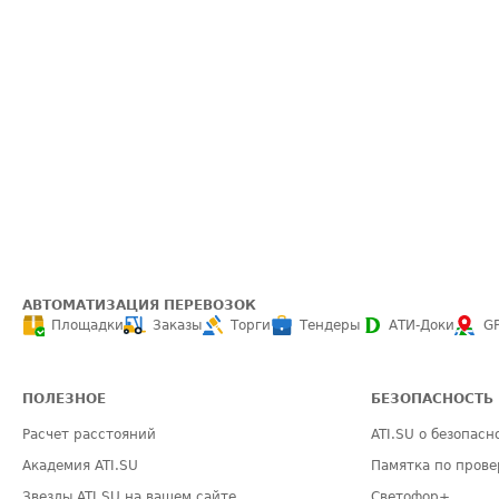
АВТОМАТИЗАЦИЯ ПЕРЕВОЗОК
Площадки
Заказы
Торги
Тендеры
АТИ-Доки
G
ПОЛЕЗНОЕ
БЕЗОПАСНОСТЬ
Расчет расстояний
ATI.SU о безопасн
Академия ATI.SU
Памятка по прове
Звезды ATI.SU на вашем сайте
Светофор+