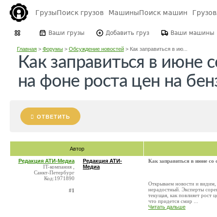
Грузы
Поиск грузов
Машины
Поиск машин
Грузо
Ваши грузы
Добавить груз
Ваши машины
Главная
>
Форумы
>
Обсуждение новостей
>
Как заправиться в ию...
Как заправиться в июне 
на фоне роста цен на бен
ОТВЕТИТЬ
Автор
Редакция АТИ-Медиа
Редакция АТИ-
Как заправиться в июне со 
IT-компания ,
Медиа
Санкт-Петербург
Код:1971890
Открываем новости и видим, 
нерадостный. Эксперты сорев
#1
текущая, как повлияет рост 
что придется смир ...
Читать дальше