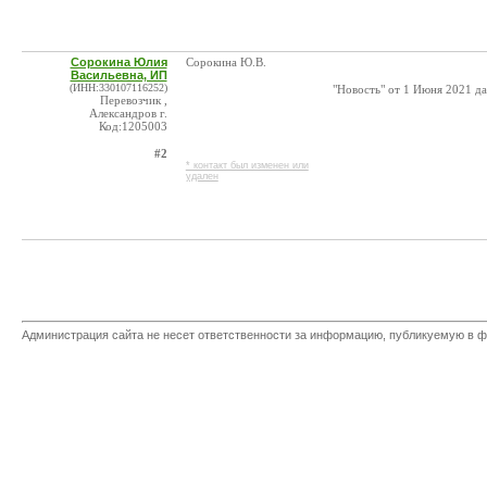
Сорокина Юлия
Сорокина Ю.В.
Васильевна, ИП
(ИНН:330107116252)
"Новость" от 1 Июня 2021 дав
Перевозчик ,
Александров г.
Код:1205003
#2
* контакт был изменен или
удален
Администрация сайта не несет ответственности за информацию, публикуемую в ф