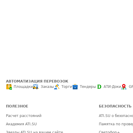
АВТОМАТИЗАЦИЯ ПЕРЕВОЗОК
Площадки
Заказы
Торги
Тендеры
АТИ-Доки
G
ПОЛЕЗНОЕ
БЕЗОПАСНОСТЬ
Расчет расстояний
ATI.SU о безопасн
Академия ATI.SU
Памятка по прове
Звезды ATI.SU на вашем сайте
Светофор+