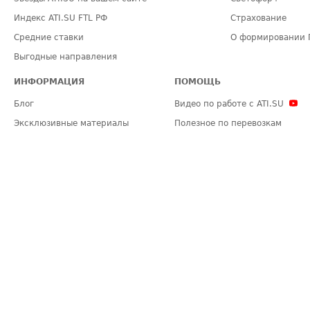
Индекс ATI.SU FTL РФ
Страхование
Средние ставки
О формировании 
Выгодные направления
ИНФОРМАЦИЯ
ПОМОЩЬ
Блог
Видео по работе с ATI.SU
Эксклюзивные материалы
Полезное по перевозкам
Политика конфиденциальности
Часто задаваемые вопросы (FA
Общие положения
Техническая информация
Карта сайта
ЗАДАТЬ ВОПРОС