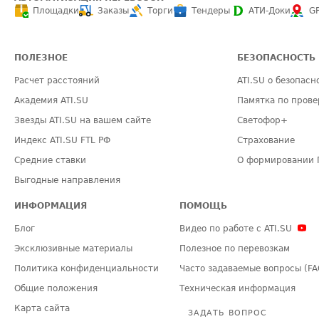
Площадки
Заказы
Торги
Тендеры
АТИ-Доки
G
ПОЛЕЗНОЕ
БЕЗОПАСНОСТЬ
Расчет расстояний
ATI.SU о безопасн
Академия ATI.SU
Памятка по прове
Звезды ATI.SU на вашем сайте
Светофор+
Индекс ATI.SU FTL РФ
Страхование
Средние ставки
О формировании 
Выгодные направления
ИНФОРМАЦИЯ
ПОМОЩЬ
Блог
Видео по работе с ATI.SU
Эксклюзивные материалы
Полезное по перевозкам
Политика конфиденциальности
Часто задаваемые вопросы (FA
Общие положения
Техническая информация
Карта сайта
ЗАДАТЬ ВОПРОС