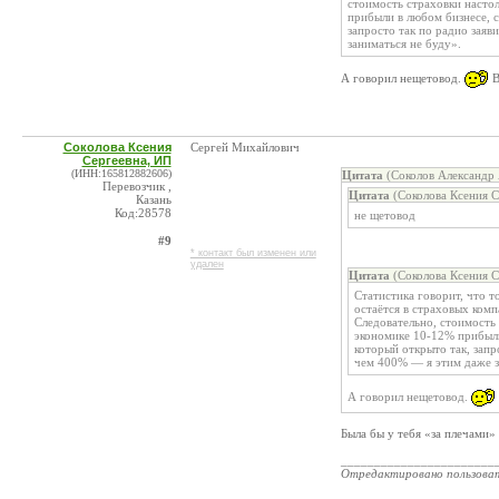
стоимость страховки настол
прибыли в любом бизнесе, с
запросто так по радио зая
заниматься не буду».
А говорил нещетовод.
В
Соколова Ксения
Сергей Михайлович
Сергеевна, ИП
(ИНН:165812882606)
Цитата
(Соколов Александр 
Перевозчик ,
Цитата
(Соколова Ксения С
Казань
Код:28578
не щетовод
#9
* контакт был изменен или
удален
Цитата
(Соколова Ксения С
Статистика говорит, что т
остаётся в страховых комп
Следовательно, стоимость 
экономике 10-12% прибыли
который открыто так, запр
чем 400% — я этим даже з
А говорил нещетовод.
Была бы у тебя «за плечами
_______________________
Отредактировано пользова