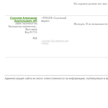
На седьмом десятке лет, мне
Соколов Александр
~FINGER~Седельный
Анатольевич, ИП
фаркоп
(ИНН:760304959734)
Молодец. И по возможности 
Экспедитор-перевозчик ,
Ярославль
Код:81755
#12
* контакт был изменен или
удален
Администрация сайта не несет ответственности за информацию, публикуемую в ф