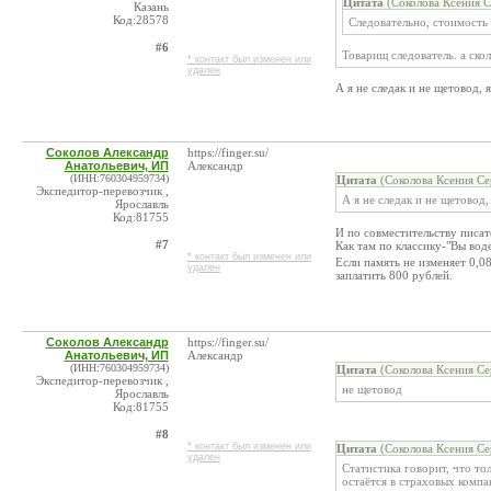
Цитата
(Соколова Ксения С
Казань
Код:28578
Следовательно, стоимость 
#6
Товарищ следователь. а ско
* контакт был изменен или
удален
А я не следак и не щетовод, 
Соколов Александр
https://finger.su/
Анатольевич, ИП
Александр
(ИНН:760304959734)
Цитата
(Соколова Ксения Се
Экспедитор-перевозчик ,
А я не следак и не щетовод,
Ярославль
Код:81755
И по совместительству писат
#7
Как там по классику-"Вы вод
* контакт был изменен или
Если память не изменяет 0,08
удален
заплатить 800 рублей.
Соколов Александр
https://finger.su/
Анатольевич, ИП
Александр
(ИНН:760304959734)
Цитата
(Соколова Ксения Се
Экспедитор-перевозчик ,
не щетовод
Ярославль
Код:81755
#8
* контакт был изменен или
Цитата
(Соколова Ксения Се
удален
Статистика говорит, что то
остаётся в страховых компа