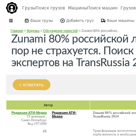
Грузы
Поиск грузов
Машины
Поиск машин
Грузо
Ваши грузы
Добавить груз
Ваши машины
Главная
>
Форумы
>
Обсуждение новостей
>
Zunami 80% российско...
Zunami 80% российской л
пор не страхуется. Поис
экспертов на TransRussia
ОТВЕТИТЬ
Автор
Редакция АТИ-Медиа
Редакция АТИ-
Zunami 80% российской логи
IT-компания ,
Медиа
TransRussia 2024
Санкт-Петербург
Код:1971890
Трансформация логистически
#1
турбулентность и необходим