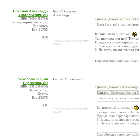
Соколов Александр
https://finger.su/
Анатольевич, ИП
Александр
(ИНН:760304959734)
Цитата
(Соколова Ксения Се
Экспедитор-перевозчик ,
Была бы у тебя «за плечам
Ярославль
Код:81755
Когнитивный диссонанс
#10
Так щетовод или нет? Тут как
* контакт был изменен или
Правда есть пару вариантов.
удален
1. Знать, но косить под дура
2. Не знать, но косить под у
_______________________
Отредактировано пользова
Соколова Ксения
Сергей Михайлович
Сергеевна, ИП
(ИНН:165812882606)
Цитата
(Соколов Александр 
Перевозчик ,
Цитата
(Соколова Ксения С
Казань
Код:28578
Была бы у тебя «за плеча
#11
Когнитивный диссонанс
* контакт был изменен или
удален
Так щетовод или нет? Тут ка
Правда есть пару вариантов
1. Знать, но косить под дур
2. Не знать, но косить под 
______________________
Отредактировано пользов