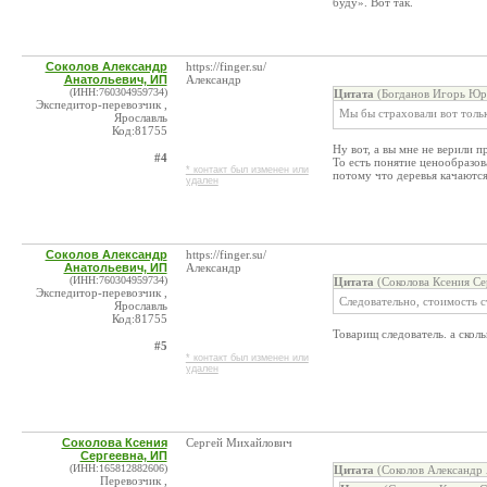
буду». Вот так.
Соколов Александр
https://finger.su/
Анатольевич, ИП
Александр
(ИНН:760304959734)
Цитата
(Богданов Игорь Юрь
Экспедитор-перевозчик ,
Мы бы страховали вот толь
Ярославль
Код:81755
Ну вот, а вы мне не верили 
#4
То есть понятие ценообразов
* контакт был изменен или
потому что деревья качаютс
удален
Соколов Александр
https://finger.su/
Анатольевич, ИП
Александр
(ИНН:760304959734)
Цитата
(Соколова Ксения Се
Экспедитор-перевозчик ,
Следовательно, стоимость с
Ярославль
Код:81755
Товарищ следователь. а скол
#5
* контакт был изменен или
удален
Соколова Ксения
Сергей Михайлович
Сергеевна, ИП
(ИНН:165812882606)
Цитата
(Соколов Александр 
Перевозчик ,