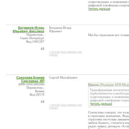
существующих и появлению н
цифровой платформы сопрово
Читать дальше
Богданов Игорь
Богданов Игорь
Юрьевич, физ.лицо
Юрьевич
Перевозчик ,
Мы бы страховали вот тольк
Санкт-Петербург
Код:1491287
#2
* контакт был изменен или
удален
Соколова Ксения
Сергей Михайлович
Сергеевна, ИП
(ИНН:165812882606)
Цитата
(Редакция АТИ-Меди
Перевозчик ,
Трансформация логистическ
Казань
турбулентность и необходи
Код:28578
существующих и появлению 
цифровой платформы сопров
#3
Читать дальше
* контакт был изменен или
удален
Статистика говорит, что толь
в страховых компаниях. Ведь
страховки настолько завышен
любом бизнесе, считается но
радио заявил, цитирую «Есл