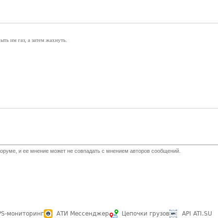
ыть им газ, а затем жахнуть.
оруме, и ее мнение может не совпадать с мнением авторов сообщений.
PS-мониторинг
АТИ Мессенджер
Цепочки грузов
API ATI.SU