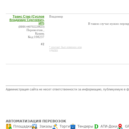
Транс Стар (Суслов
Владимир
Владимир Сергеевич,
ИП)
В таком случае нужно перекр
(ИНН:440702229623)
Перевозчик ,
Казань
Код:198237
#2
* контакт был изменен или
удален
Администрация сайта не несет ответственности за информацию, публикуемую в ф
АВТОМАТИЗАЦИЯ ПЕРЕВОЗОК
Площадки
Заказы
Торги
Тендеры
АТИ-Доки
G