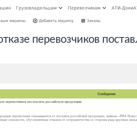
ашин
Грузовладельцам
Перевозчикам
АТИ-Доки
А
Ваши машины
Добавить машину
Заказы
тказе перевозчиков постав
Сообщение
азе перевозчиков поставлять российскую продукцию
одные перевозчики отказываются от поставок российской продукции, заявили «РИА Новос
нные сложности, обусловленные отказом от сотрудничества со стороны ряда крупных между