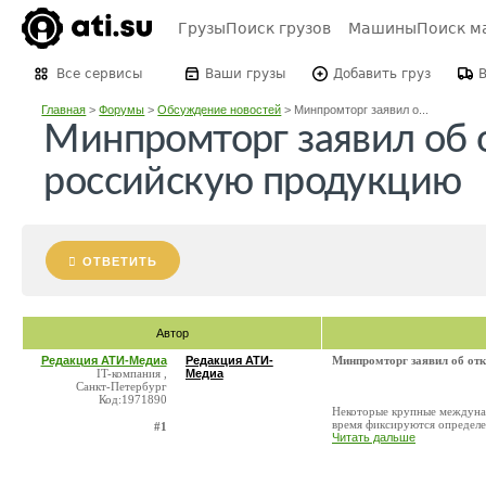
Грузы
Поиск грузов
Машины
Поиск м
Все сервисы
Ваши грузы
Добавить груз
Главная
>
Форумы
>
Обсуждение новостей
>
Минпромторг заявил о...
Минпромторг заявил об о
российскую продукцию
ОТВЕТИТЬ
Автор
Редакция АТИ-Медиа
Редакция АТИ-
Минпромторг заявил об отк
IT-компания ,
Медиа
Санкт-Петербург
Код:1971890
Некоторые крупные междунар
время фиксируются определе
#1
Читать дальше