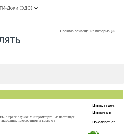
ТИ-Доки (ЭДО)
Правила размещения информации
лять
Цитир. выдел.
Цитировать
ти» в пресс-службе Минпромторга. «В настоящее
народных перевозчиков, в первую о ...
Пожаловаться
Наверх