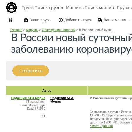
Грузы
Поиск грузов
Машины
Поиск машин
Грузо
Ваши грузы
Добавить груз
Ваши машины
Главная
>
Форумы
>
Обсуждение новостей
>
В России новый суточ...
В России новый суточный
заболеванию коронавир
ОТВЕТИТЬ
Автор
Редакция АТИ-Медиа
Редакция АТИ-
В России новый суточный 
IT-компания ,
Медиа
Санкт-Петербург
Код:1971890
За последние сутки в России
COVID-19. Заразившиеся выяв
#1
пандемии. Накануне зарегис
достигло 1 636 781. Больше в 
Читать дальше