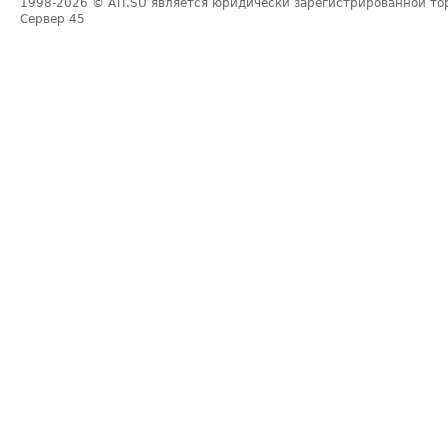
1998-2026
© ATI.SU является юридически зарегистрированной то
Сервер
45