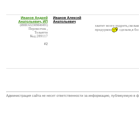
Иванов Андрей
Иванов Алексей
Анатольевич, ИП
Анатольевич
(ИНН:632309840491)
хватит мозги пудрить,скольк
Перевозчик ,
придурков
сделали,в бо
Тольятти
Код:289117
#2
Администрация сайта не несет ответственности за информацию, публикуемую в ф