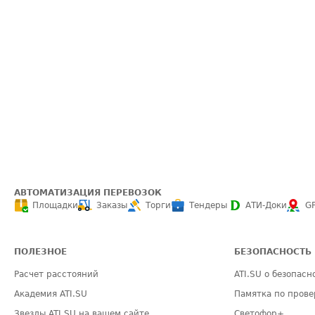
АВТОМАТИЗАЦИЯ ПЕРЕВОЗОК
Площадки
Заказы
Торги
Тендеры
АТИ-Доки
G
ПОЛЕЗНОЕ
БЕЗОПАСНОСТЬ
Расчет расстояний
ATI.SU о безопасн
Академия ATI.SU
Памятка по прове
Звезды ATI.SU на вашем сайте
Светофор+