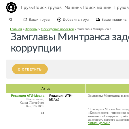
Грузы
Поиск грузов
Машины
Поиск машин
Грузо
Ваши грузы
Добавить груз
Ваши машины
Главная
>
Форумы
>
Обсуждение новостей
>
Замглавы Минтранса з...
Замглавы Минтранса зад
коррупции
ОТВЕТИТЬ
Автор
Редакция АТИ-Медиа
Редакция АТИ-
Замглавы Минтранса задер
IT-компания ,
Медиа
Санкт-Петербург
Код:1971890
19 января в Москве был зад
«Коммерсанта», чиновника за
#1
компании «Спецтрансстрой»
должность первого заместител
Читать дальше