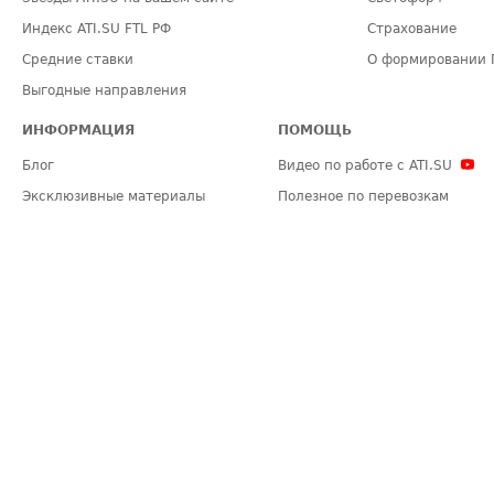
Индекс ATI.SU FTL РФ
Страхование
Средние ставки
О формировании 
Выгодные направления
ИНФОРМАЦИЯ
ПОМОЩЬ
Блог
Видео по работе с ATI.SU
Эксклюзивные материалы
Полезное по перевозкам
Политика конфиденциальности
Часто задаваемые вопросы (FA
Общие положения
Техническая информация
Карта сайта
ЗАДАТЬ ВОПРОС