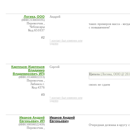
Логика, ООО
Андрей
(ИНН:2130034195)
Перевозчик ,
таких примеров масса - когд
Чебоксары
с повышением!
Код:651037
#2
* контакт был изменен или
удален
Карпецов (Карпецов
Сергей
Владимир
Владимирович, ИП)
Цитата
(Логика, ООО @ 20.0
(ИНН:231400022213)
Перевозчик ,
Лабинск г.
своих не сдаем
Код:4376
#3
* контакт был изменен или
удален
Иванов Андрей
Иванов Андрей
Евгеньевич, ИП
Евгеньевич
(ИНН:500506522439)
Очередная дележка в кругу с
Перевозчик ,