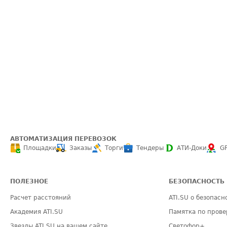
АВТОМАТИЗАЦИЯ ПЕРЕВОЗОК
Площадки
Заказы
Торги
Тендеры
АТИ-Доки
G
ПОЛЕЗНОЕ
БЕЗОПАСНОСТЬ
Расчет расстояний
ATI.SU о безопасн
Академия ATI.SU
Памятка по прове
Звезды ATI.SU на вашем сайте
Светофор+