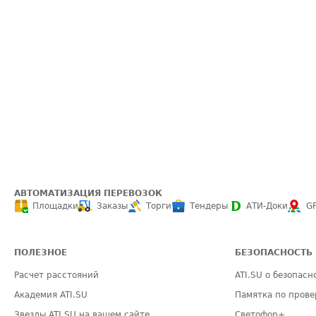
АВТОМАТИЗАЦИЯ ПЕРЕВОЗОК
Площадки
Заказы
Торги
Тендеры
АТИ-Доки
G
ПОЛЕЗНОЕ
БЕЗОПАСНОСТЬ
Расчет расстояний
ATI.SU о безопасн
Академия ATI.SU
Памятка по прове
Звезды ATI.SU на вашем сайте
Светофор+