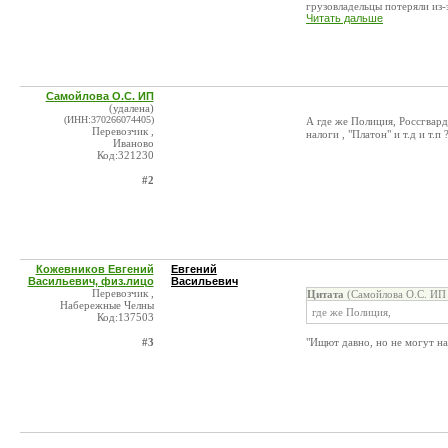
грузовладельцы потеряли из-з
Читать дальше
Самойлова О.С. ИП
(удалена)
(ИНН:370266074405)
А где же Полиция, Россгвар
Перевозчик ,
налоги , "Платон" и т.д и т.п 
Иваново
Код:321230
#2
Кожевников Евгений
Евгений
Васильевич, физ.лицо
Васильевич
Перевозчик ,
Цитата
(Самойлова О.С. ИП 
Набережные Челны
где же Полиция,
Код:137503
#3
"Ищют давно, но не могут на