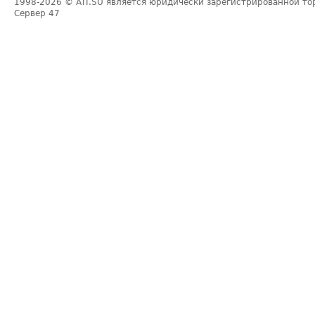
1998-2026
© ATI.SU является юридически зарегистрированной то
Сервер
47