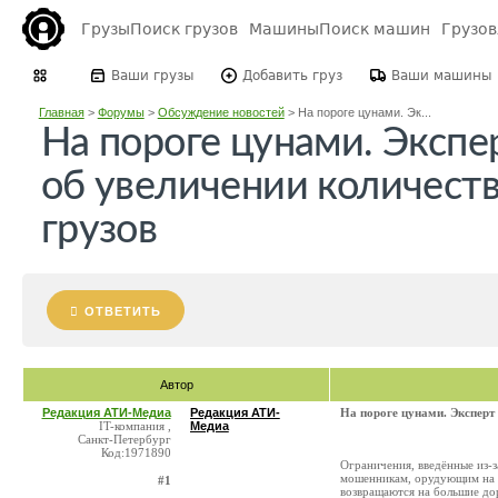
Грузы
Поиск грузов
Машины
Поиск машин
Грузо
Ваши грузы
Добавить груз
Ваши машины
Главная
>
Форумы
>
Обсуждение новостей
>
На пороге цунами. Эк...
На пороге цунами. Эксп
об увеличении количест
грузов
ОТВЕТИТЬ
Автор
Редакция АТИ-Медиа
Редакция АТИ-
На пороге цунами. Эксперт
IT-компания ,
Медиа
Санкт-Петербург
Код:1971890
Ограничения, введённые из-з
мошенникам, орудующим на р
#1
возвращаются на большие дор