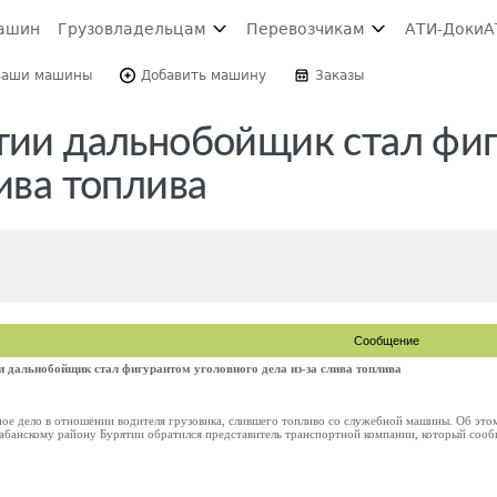
ашин
Грузовладельцам
Перевозчикам
АТИ-Доки
А
Ваши машины
Добавить машину
Заказы
ятии дальнобойщик стал фи
ива топлива
Сообщение
и дальнобойщик стал фигурантом уголовного дела из-за слива топлива
ное дело в отношении водителя грузовика, слившего топливо со служебной машины. Об это
анскому району Бурятии обратился представитель транспортной компании, который сообщил