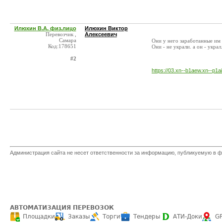
Илюхин В.А. физ.лицо
Илюхин Виктор
Перевозчик ,
Алексеевич
Самара
Они у него заработанные им 
Код:178651
Они - не украли. а он - украл
#2
https://03.xn--b1aew.xn--p1
Администрация сайта не несет ответственности за информацию, публикуемую в ф
АВТОМАТИЗАЦИЯ ПЕРЕВОЗОК
Площадки
Заказы
Торги
Тендеры
АТИ-Доки
G