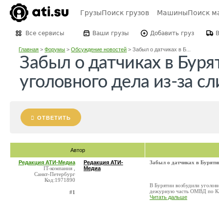
Грузы
Поиск грузов
Машины
Поиск м
Все сервисы
Ваши грузы
Добавить груз
Главная
>
Форумы
>
Обсуждение новостей
>
Забыл о датчиках в Б...
Забыл о датчиках в Бур
уголовного дела из-за сл
ОТВЕТИТЬ
Автор
Редакция АТИ-Медиа
Редакция АТИ-
Забыл о датчиках в Буряти
IT-компания ,
Медиа
Санкт-Петербург
Код:1971890
В Бурятии возбудили уголов
дежурную часть ОМВД по Каб
#1
Читать дальше