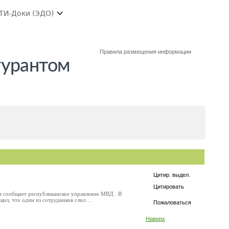
ТИ-Доки (ЭДО)
Правила размещения информации
гурантом
Цитир. выдел.
Цитировать
м сообщает республиканское управление МВД . В
, что один из сотрудников слил ...
Пожаловаться
Наверх