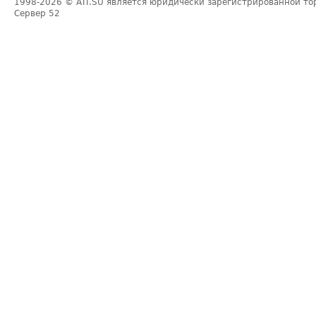
1998-2026
© ATI.SU является юридически зарегистрированной то
Сервер
52