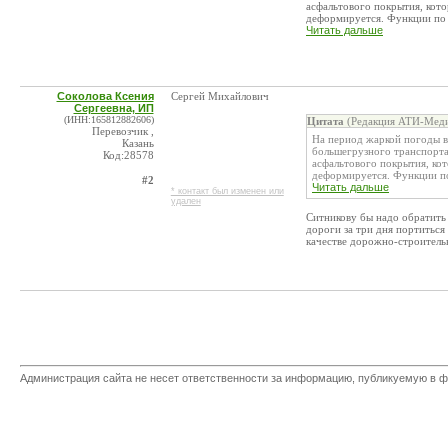
асфальтового покрытия, кото
деформируется. Функции по 
Читать дальше
Соколова Ксения
Сергей Михайлович
Сергеевна, ИП
(ИНН:165812882606)
Цитата
(Редакция АТИ-Меди
Перевозчик ,
На период жаркой погоды в
Казань
большегрузного транспорта
Код:28578
асфальтового покрытия, ко
деформируется. Функции по
#2
Читать дальше
* контакт был изменен или
удален
Ситникову бы надо обратить
дороги за три дня портиться 
качестве дорожно-строитель
Администрация сайта не несет ответственности за информацию, публикуемую в ф