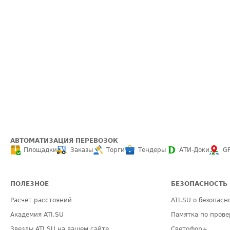
АВТОМАТИЗАЦИЯ ПЕРЕВОЗОК
Площадки
Заказы
Торги
Тендеры
АТИ-Доки
G
ПОЛЕЗНОЕ
БЕЗОПАСНОСТЬ
Расчет расстояний
ATI.SU о безопасн
Академия ATI.SU
Памятка по прове
Звезды ATI.SU на вашем сайте
Светофор+