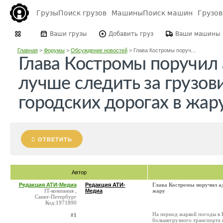
Грузы
Поиск грузов
Машины
Поиск машин
Грузо
Ваши грузы
Добавить груз
Ваши машины
Главная
>
Форумы
>
Обсуждение новостей
>
Глава Костромы поруч...
Глава Костромы поручил
лучше следить за грузов
городских дорогах в жар
ОТВЕТИТЬ
Автор
Редакция АТИ-Медиа
Редакция АТИ-
Глава Костромы поручил ад
IT-компания ,
Медиа
жару
Санкт-Петербург
Код:1971890
На период жаркой погоды в 
#1
большегрузного транспорта 