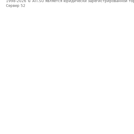
1998-2026
© ATI.SU является юридически зарегистрированной то
Сервер
52