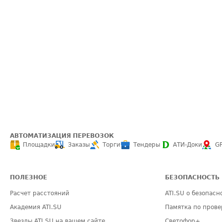
АВТОМАТИЗАЦИЯ ПЕРЕВОЗОК
Площадки
Заказы
Торги
Тендеры
АТИ-Доки
G
ПОЛЕЗНОЕ
БЕЗОПАСНОСТЬ
Расчет расстояний
ATI.SU о безопасн
Академия ATI.SU
Памятка по прове
Звезды ATI.SU на вашем сайте
Светофор+