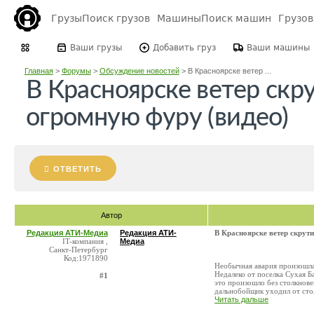
Грузы
Поиск грузов
Машины
Поиск машин
Грузо
Ваши грузы
Добавить груз
Ваши машины
Главная
>
Форумы
>
Обсуждение новостей
>
В Красноярске ветер ...
В Красноярске ветер скр
огромную фуру (видео)
ОТВЕТИТЬ
Автор
Редакция АТИ-Медиа
Редакция АТИ-
В Красноярске ветер скрут
IT-компания ,
Медиа
Санкт-Петербург
Код:1971890
Необычная авария произошла
Недалеко от поселка Сухая 
#1
это произошло без столкнов
дальнобойщик уходил от стол
Читать дальше