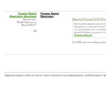
Гоцман Давид
Гоцман Давид
Маркович, физ.лицо
Маркович
Диспетчер ,
Цитата
(Редакция АТИ-Меди
Новая Одесса г-к
Необычная авария произошл
Код:2426327
Недалеко от поселка Сухая
это произошло без столкно
#2
дальнобойщик уходил от сто
Читать дальше
За 2000 год что нибудь есть
Администрация сайта не несет ответственности за информацию, публикуемую в ф