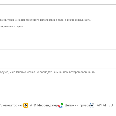
0 тонн. ток и цена перевезенного килограмма в двое. а иначе смысл ехать?
одорожавшее зерно?
оруме, и ее мнение может не совпадать с мнением авторов сообщений.
PS-мониторинг
АТИ Мессенджер
Цепочки грузов
API ATI.SU