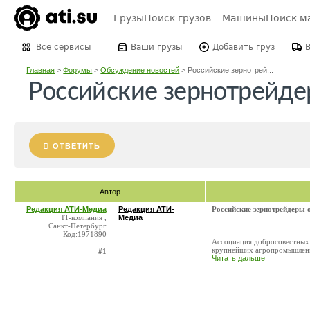
Грузы
Поиск грузов
Машины
Поиск м
Все сервисы
Ваши грузы
Добавить груз
Главная
>
Форумы
>
Обсуждение новостей
>
Российские зернотрей...
Российские зернотрейде
ОТВЕТИТЬ
Автор
Редакция АТИ-Медиа
Редакция АТИ-
Российские зернотрейдеры 
IT-компания ,
Медиа
Санкт-Петербург
Код:1971890
Ассоциация добросовестных 
крупнейших агропромышленных
#1
Читать дальше