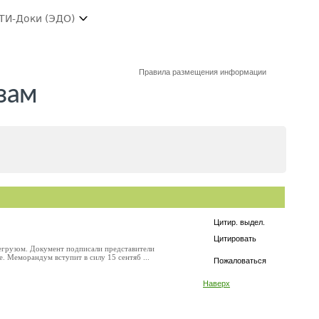
ТИ-Доки (ЭДО)
Правила размещения информации
зам
Цитир. выдел.
Цитировать
егрузом. Документ подписали представители
. Меморандум вступит в силу 15 сентяб ...
Пожаловаться
Наверх