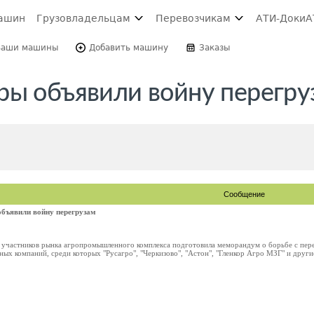
ашин
Грузовладельцам
Перевозчикам
АТИ-Доки
А
Ваши машины
Добавить машину
Заказы
ры объявили войну перегру
Сообщение
объявили войну перегрузам
участников рынка агропромышленного комплекса подготовила меморандум о борьбе с пер
 компаний, среди которых "Русагро", "Черкизово", "Астон", "Гленкор Агро МЗГ" и другие