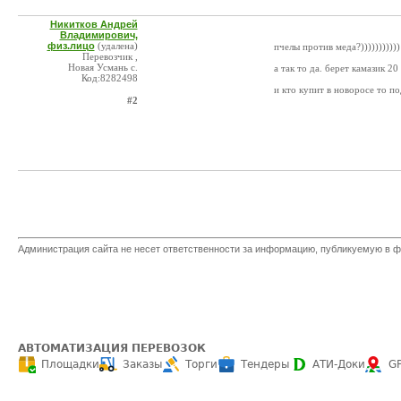
Никитков Андрей
Владимирович,
физ.лицо
(удалена)
пчелы против меда?)))))))))))
Перевозчик ,
Новая Усмань с.
а так то да. берет камазик 2
Код:8282498
и кто купит в новоросе то п
#2
Администрация сайта не несет ответственности за информацию, публикуемую в ф
АВТОМАТИЗАЦИЯ ПЕРЕВОЗОК
Площадки
Заказы
Торги
Тендеры
АТИ-Доки
G