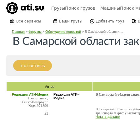
Грузы
Поиск грузов
Машины
Поиск м
Все сервисы
Ваши грузы
Добавить груз
Главная
>
Форумы
>
Обсуждение новостей
>
В Самарской области ...
В Самарской области за
ОТВЕТИТЬ
Автор
Редакция АТИ-Медиа
Редакция АТИ-
В Самарской области закры
IT-компания ,
Медиа
Санкт-Петербург
Код:1971890
В Самарской области в суббо
транспорта закрыт участок т
#1
Читать дальше