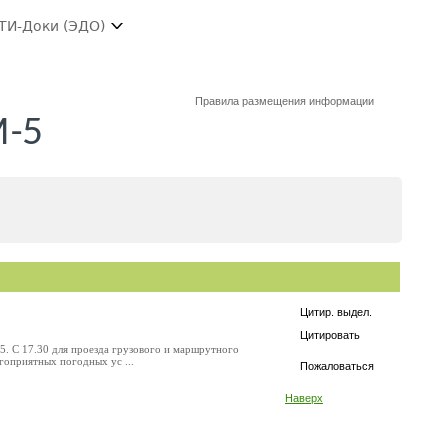
ТИ-Доки (ЭДО)
Правила размещения информации
М-5
Цитир. выдел.
Цитировать
-5. С 17.30 для проезда грузового и маршрутного
агоприятных погодных ус ...
Пожаловаться
Наверх