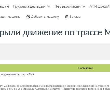
ашин
Грузовладельцам
Перевозчикам
АТИ-Доки
А
Ваши машины
Добавить машину
Заказы
крыли движение по трассе 
Сообщение
ли движение по трассе М-5
ту, 22 января, во второй половине дня ввели временное ограничение движения на трассе М
рассы с 889 по 981 км между Сызранью и Тольятти. - Запрет на движение введен из-за небл