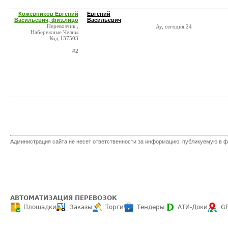
Кожевников Евгений
Евгений
Васильевич, физ.лицо
Васильевич
Перевозчик ,
Ау, сегодня 24
Набережные Челны
Код:137503
#2
Администрация сайта не несет ответственности за информацию, публикуемую в ф
АВТОМАТИЗАЦИЯ ПЕРЕВОЗОК
Площадки
Заказы
Торги
Тендеры
АТИ-Доки
G