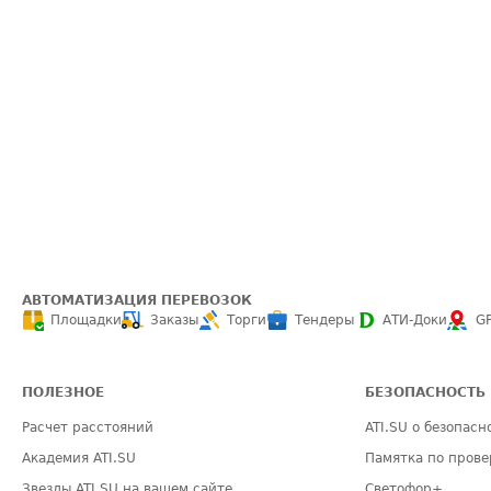
АВТОМАТИЗАЦИЯ ПЕРЕВОЗОК
Площадки
Заказы
Торги
Тендеры
АТИ-Доки
G
ПОЛЕЗНОЕ
БЕЗОПАСНОСТЬ
Расчет расстояний
ATI.SU о безопасн
Академия ATI.SU
Памятка по прове
Звезды ATI.SU на вашем сайте
Светофор+