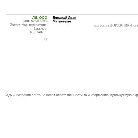
ЛД, ООО
Бесараб Иван
(ИНН:6722035035)
Матвеевич
Экспедитор-перевозчик ,
как всегда ДОРОЖНИКИ на в
Вязьма г.
Код:340759
#2
Администрация сайта не несет ответственности за информацию, публикуемую в ф