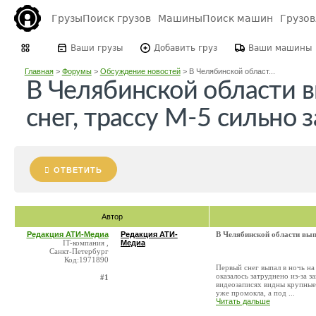
Грузы
Поиск грузов
Машины
Поиск машин
Грузо
Ваши грузы
Добавить груз
Ваши машины
Главная
>
Форумы
>
Обсуждение новостей
>
В Челябинской област...
В Челябинской области 
снег, трассу М-5 сильно 
ОТВЕТИТЬ
Автор
Редакция АТИ-Медиа
Редакция АТИ-
В Челябинской области выпа
IT-компания ,
Медиа
Санкт-Петербург
Код:1971890
Первый снег выпал в ночь на
оказалось затруднено из-за 
#1
видеозаписях видны крупные
уже промокла, а под ...
Читать дальше