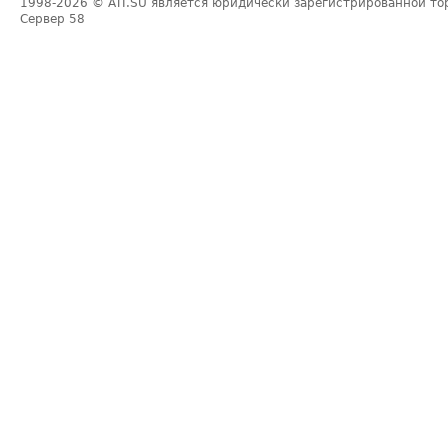
1998-2026
© ATI.SU является юридически зарегистрированной то
Сервер
58