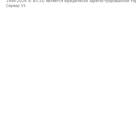
1998-2026
© ATI.SU является юридически зарегистрированной то
Сервер
55