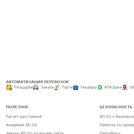
АВТОМАТИЗАЦИЯ ПЕРЕВОЗОК
Площадки
Заказы
Торги
Тендеры
АТИ-Доки
G
ПОЛЕЗНОЕ
БЕЗОПАСНОСТЬ
Расчет расстояний
ATI.SU о безопасн
Академия ATI.SU
Памятка по прове
Звезды ATI.SU на вашем сайте
Светофор+