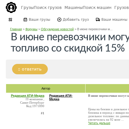
Грузы
Поиск грузов
Машины
Поиск машин
Грузо
Ваши грузы
Добавить груз
Ваши машины
Главная
>
Форумы
>
Обсуждение новостей
>
В июне перевозчики м...
В июне перевозчики могу
топливо со скидкой 15%
ОТВЕТИТЬ
Автор
Редакция АТИ-Медиа
Редакция АТИ-
В июне перевозчики могут 
IT-компания ,
Медиа
Санкт-Петербург
Код:1971890
Цены на бензин и дизельное
бензина в период с января по
#1
дизельное топливо: по данным
увеличилась на 92 копе ...
Читать дальше