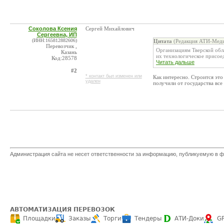
Соколова Ксения
Сергей Михайлович
Сергеевна, ИП
(ИНН:165812882606)
Цитата
(Редакция АТИ-Меди
Перевозчик ,
Организациям Тверской обл
Казань
их технологическое присоед
Код:28578
Читать дальше
#2
* контакт был изменен или
Как интересно. Строится это 
удален
получили от государства все
Администрация сайта не несет ответственности за информацию, публикуемую в ф
АВТОМАТИЗАЦИЯ ПЕРЕВОЗОК
Площадки
Заказы
Торги
Тендеры
АТИ-Доки
G