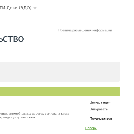
ТИ-Доки (ЭДО)
Правила размещения информации
ьство
Цитир. выдел.
Цитировать
етных автомобильных дорогах региона, а также
раждан услугами связи ...
Пожаловаться
Наверх