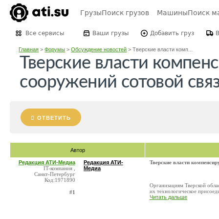
Грузы
Поиск грузов
Машины
Поиск м
Все сервисы
Ваши грузы
Добавить груз
Главная
>
Форумы
>
Обсуждение новостей
>
Тверские власти комп...
Тверские власти компенс
сооружений сотовой связ
ОТВЕТИТЬ
Автор
Редакция АТИ-Медиа
Редакция АТИ-
Тверские власти компенсир
IT-компания ,
Медиа
Санкт-Петербург
Код:1971890
Организациям Тверской обла
их технологическое присоеди
#1
Читать дальше