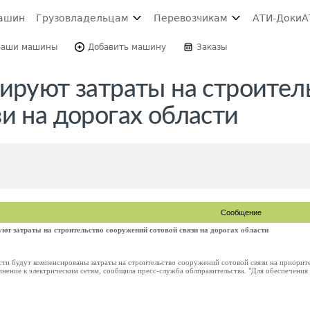
ашин
Грузовладельцам
Перевозчикам
АТИ-Доки
А
Ваши машины
Добавить машину
Заказы
ируют затраты на строител
и на дорогах области
Сообщение
уют затраты на строительство сооружений сотовой связи на дорогах области
сти будут компенсированы затраты на строительство сооружений сотовой связи на приорит
нение к электрическим сетям, сообщила пресс-служба облправительства. "Для обеспечения г