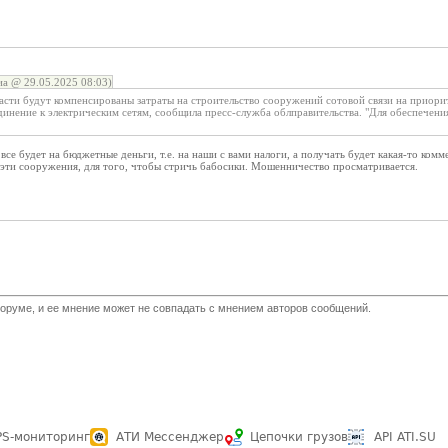
а @ 29.05.2025 08:03)
асти будут компенсированы затраты на строительство сооружений сотовой связи на приори
инение к электрическим сетям, сообщила пресс-служба облправительства. "Для обеспечения
все будет на бюджетные деньги, т.е. на наши с вами налоги, а получать будет какая-то ком
 эти сооружения, для того, чтобы стричь бабосики. Мошенничество просматривается.
оруме, и ее мнение может не совпадать с мнением авторов сообщений.
PS-мониторинг
АТИ Мессенджер
Цепочки грузов
API ATI.SU