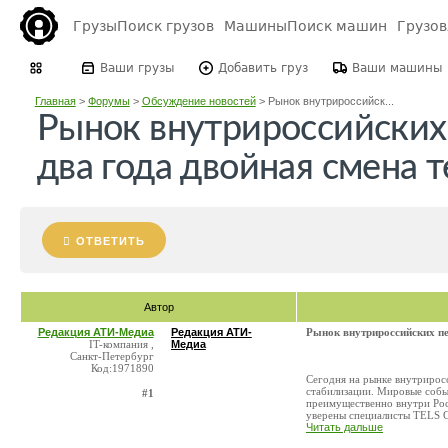
Грузы
Поиск грузов
Машины
Поиск машин
Грузо
Ваши грузы
Добавить груз
Ваши машины
Главная
>
Форумы
>
Обсуждение новостей
>
Рынок внутрироссийск...
Рынок внутрироссийских 
два года двойная смена 
ОТВЕТИТЬ
Автор
Редакция АТИ-Медиа
Редакция АТИ-
Рынок внутрироссийских пе
IT-компания ,
Медиа
Санкт-Петербург
Код:1971890
Сегодня на рынке внутрирос
стабилизации. Мировые собы
#1
преимущественно внутри Росс
уверены специалисты TELS G
Читать дальше