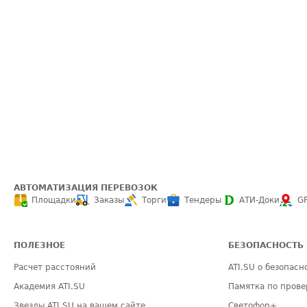
АВТОМАТИЗАЦИЯ ПЕРЕВОЗОК
Площадки
Заказы
Торги
Тендеры
АТИ-Доки
G
ПОЛЕЗНОЕ
БЕЗОПАСНОСТЬ
Расчет расстояний
ATI.SU о безопасн
Академия ATI.SU
Памятка по прове
Звезды ATI.SU на вашем сайте
Светофор+