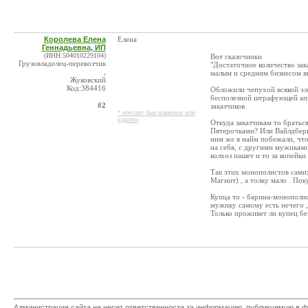
Королева Елена
Eлена
Геннадьевна, ИП
(ИНН:504010229104)
Вот сказочники
Грузовладелец-перевозчик
"Достаточное количество зака
,
малым и средним бизнесом я
Жуковский
Код:384416
Обложили чепухой всякой эл
бесполезной штрафующей аппа
#2
заказчиков
* контакт был изменен или
удален
Откуда заказчикам то братьс
Пятерочками? Или Вайлдбери
ним же в найм побежали, чт
на себя, с другими мужиками 
колхоз пашет и то за копейк
Так этих монополистов сами
Магнит) , а толку мало . По
Купца то - барина-монополис
мужику самому есть нечего , 
Только проживет ли купец б
Администрация сайта не несет ответственности за информацию, публикуемую в ф