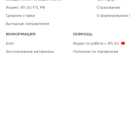
Индекс ATI.SU FTL РФ
Страхование
Средние ставки
О формировании 
Выгодные направления
ИНФОРМАЦИЯ
ПОМОЩЬ
Блог
Видео по работе с ATI.SU
Эксклюзивные материалы
Полезное по перевозкам
Политика конфиденциальности
Часто задаваемые вопросы (FA
Общие положения
Техническая информация
Карта сайта
ЗАДАТЬ ВОПРОС